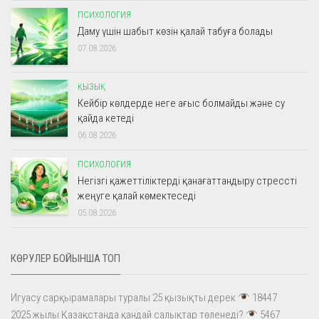
ПСИХОЛОГИЯ
Даму үшін шабыт көзін қалай табуға болады
07.08.2026
ҚЫЗЫҚ
Кейбір көлдерде неге ағыс болмайды және су
қайда кетеді
06.08.2026
ПСИХОЛОГИЯ
Негізгі қажеттіліктерді қанағаттандыру стрессті
жеңуге қалай көмектеседі
05.08.2026
КӨРУЛЕР БОЙЫНША ТОП
Игуасу сарқырамалары туралы 25 қызықты дерек
18447
2025 жылы Қазақстанда қандай салықтар төленеді?
5467