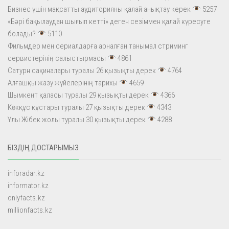
Бизнес үшін мақсатты аудиторияны қалай анықтау керек
5257
«Бәрі бақылаудан шығып кетті» деген сезіммен қалай күресуге
болады?
5110
Фильмдер мен сериалдарға арналған танымал стриминг
сервистерінің салыстырмасы
4861
Сатурн сақиналары туралы 26 қызықты дерек
4764
Алғашқы жазу жүйелерінің тарихы
4659
Шымкент қаласы туралы 29 қызықты дерек
4366
Көкқұс құстары туралы 27 қызықты дерек
4343
Ұлы Жібек жолы туралы 30 қызықты дерек
4288
БІЗДІҢ ДОСТАРЫМЫЗ
inforadar.kz
informator.kz
onlyfacts.kz
millionfacts.kz