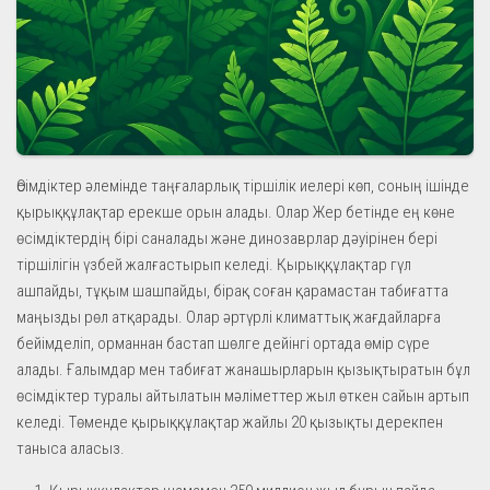
Өсімдіктер әлемінде таңғаларлық тіршілік иелері көп, соның ішінде
қырыққұлақтар ерекше орын алады. Олар Жер бетінде ең көне
өсімдіктердің бірі саналады және динозаврлар дәуірінен бері
тіршілігін үзбей жалғастырып келеді. Қырыққұлақтар гүл
ашпайды, тұқым шашпайды, бірақ соған қарамастан табиғатта
маңызды рөл атқарады. Олар әртүрлі климаттық жағдайларға
бейімделіп, орманнан бастап шөлге дейінгі ортада өмір сүре
алады. Ғалымдар мен табиғат жанашырларын қызықтыратын бұл
өсімдіктер туралы айтылатын мәліметтер жыл өткен сайын артып
келеді. Төменде қырыққұлақтар жайлы 20 қызықты дерекпен
таныса аласыз.