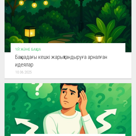
ҮЙ ЖӘНЕ БАҚША
Бақшадағы кешкі жарықтандыруға арналған
идеялар
10.06.2025