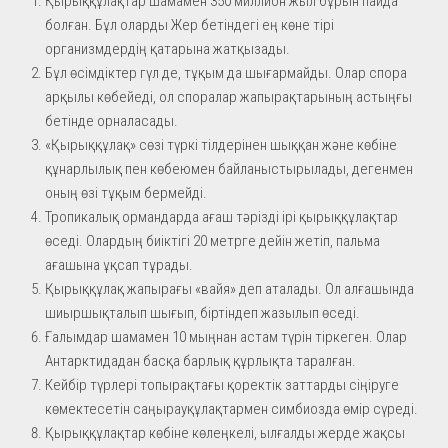
Қырыққұлақтар шамамен 350 миллион жыл бұрын пайда
болған. Бұл оларды Жер бетіндегі ең көне тірі
организмдердің қатарына жатқызады.
Бұл өсімдіктер гүл де, тұқым да шығармайды. Олар спора
арқылы көбейеді, ол споралар жапырақтарының астыңғы
бетінде орналасады.
«Қырыққұлақ» сөзі түркі тілдерінен шыққан және көбіне
құнарлылық пен көбеюмен байланыстырылады, дегенмен
оның өзі тұқым бермейді.
Тропикалық ормандарда ағаш тәрізді ірі қырыққұлақтар
өседі. Олардың биіктігі 20 метрге дейін жетіп, пальма
ағашына ұқсап тұрады.
Қырыққұлақ жапырағы «вайя» деп аталады. Ол алғашында
шиыршықталып шығып, біртіндеп жазылып өседі.
Ғалымдар шамамен 10 мыңнан астам түрін тіркеген. Олар
Антарктидадан басқа барлық құрлықта таралған.
Кейбір түрлері топырақтағы қоректік заттарды сіңіруге
көмектесетін саңырауқұлақтармен симбиозда өмір сүреді.
Қырыққұлақтар көбіне көлеңкелі, ылғалды жерде жақсы