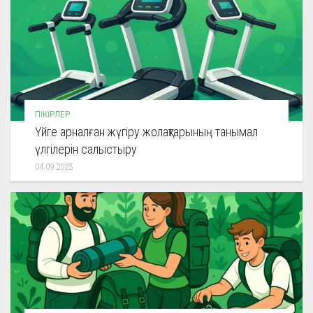
ПІКІРЛЕР
Үйге арналған жүгіру жолақтарының танымал
үлгілерін салыстыру
04.09.2025