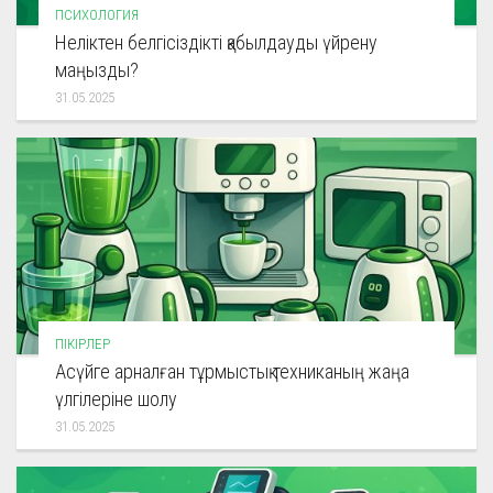
ПСИХОЛОГИЯ
Неліктен белгісіздікті қабылдауды үйрену
маңызды?
31.05.2025
ПІКІРЛЕР
Асүйге арналған тұрмыстық техниканың жаңа
үлгілеріне шолу
31.05.2025