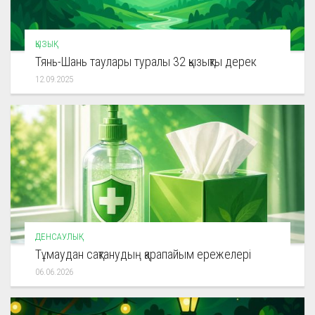
ҚЫЗЫҚ
Тянь-Шань таулары туралы 32 қызықты дерек
12.09.2025
ДЕНСАУЛЫҚ
Тұмаудан сақтанудың қарапайым ережелері
06.06.2026