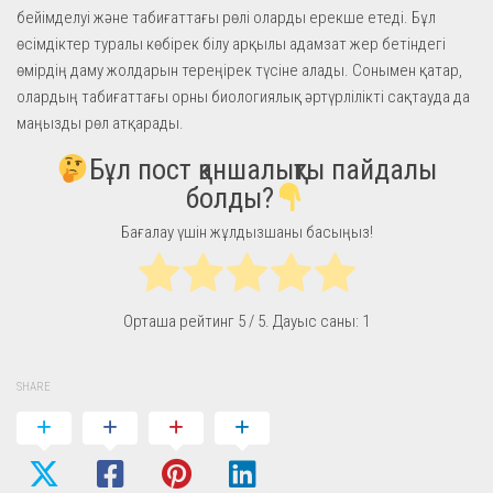
бейімделуі және табиғаттағы рөлі оларды ерекше етеді. Бұл
өсімдіктер туралы көбірек білу арқылы адамзат жер бетіндегі
өмірдің даму жолдарын тереңірек түсіне алады. Сонымен қатар,
олардың табиғаттағы орны биологиялық әртүрлілікті сақтауда да
маңызды рөл атқарады.
Бұл пост қаншалықты пайдалы
болды?
Бағалау үшін жұлдызшаны басыңыз!
Орташа рейтинг
5
/ 5. Дауыс саны:
1
SHARE