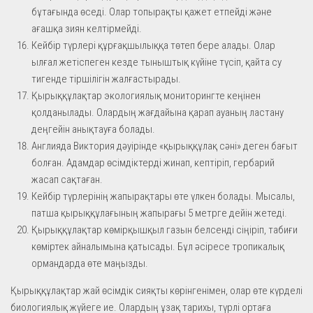
бұтағында өседі. Олар топырақты қажет етпейді және
ағашқа зиян келтірмейді.
Кейбір түрлері құрғақшылыққа төтеп бере алады. Олар
ылғал жетіспеген кезде тыныштық күйіне түсіп, қайта су
тигенде тіршілігін жалғастырады.
Қырыққұлақтар экологиялық мониторингте кеңінен
қолданылады. Олардың жағдайына қарап ауаның ластану
деңгейін анықтауға болады.
Англияда Виктория дәуірінде «қырыққұлақ сәні» деген бағыт
болған. Адамдар өсімдіктерді жинап, кептіріп, гербарий
жасап сақтаған.
Кейбір түрлерінің жапырақтары өте үлкен болады. Мысалы,
патша қырыққұлағының жапырағы 5 метрге дейін жетеді.
Қырыққұлақтар көмірқышқыл газын белсенді сіңіріп, табиғи
көміртек айналымына қатысады. Бұл әсіресе тропикалық
ормандарда өте маңызды.
Қырыққұлақтар жай өсімдік сияқты көрінгенімен, олар өте күрделі
биологиялық жүйеге ие. Олардың ұзақ тарихы, түрлі ортаға