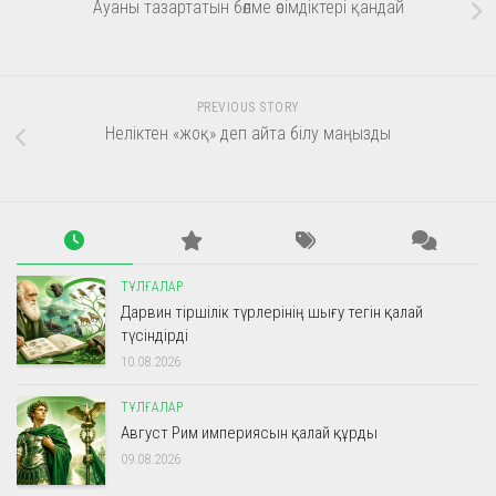
Ауаны тазартатын бөлме өсімдіктері қандай
PREVIOUS STORY
Неліктен «жоқ» деп айта білу маңызды
ТҰЛҒАЛАР
Дарвин тіршілік түрлерінің шығу тегін қалай
түсіндірді
10.08.2026
ТҰЛҒАЛАР
Август Рим империясын қалай құрды
09.08.2026