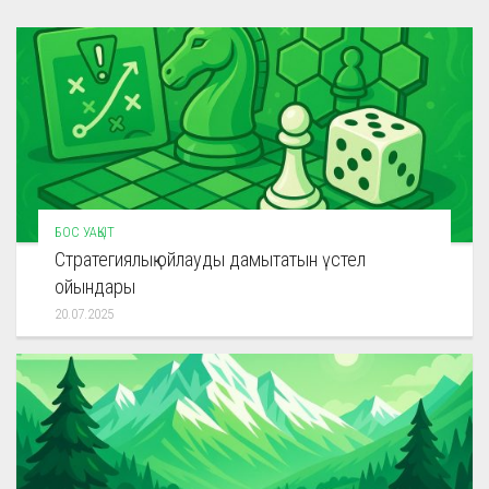
БОС УАҚЫТ
Стратегиялық ойлауды дамытатын үстел
ойындары
20.07.2025