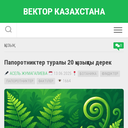
Skip
ВЕКТОР КАЗАХСТАНА
to
content
ҚЫЗЫҚ
0
Папоротниктер туралы 20 қызықты дерек
АСЕЛЬ ЖУМАГАЛИЕВА
13.06.2025
БОТАНИКА
ӨСІМДІКТЕР
1664
ПАПОРОТНИКТЕР
ФАКТІЛЕР