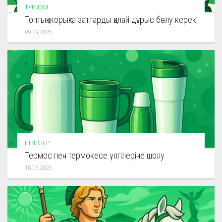
ТУРИЗМ
Топтық жорықта заттарды қалай дұрыс бөлу керек
09.09.2025
ПІКІРЛЕР
Термос пен термокесе үлгілеріне шолу
18.05.2025