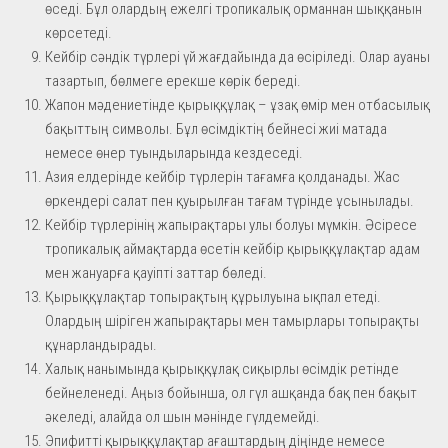
өседі. Бұл олардың ежелгі тропикалық орманнан шыққанын
көрсетеді.
Кейбір сәндік түрлері үй жағдайында да өсіріледі. Олар ауаны
тазартып, бөлмеге ерекше көрік береді.
Жапон мәдениетінде қырыққұлақ – ұзақ өмір мен отбасылық
бақыттың символы. Бұл өсімдіктің бейнесі жиі матада
немесе өнер туындыларында кездеседі.
Азия елдерінде кейбір түрлерін тағамға қолданады. Жас
өркендері салат пен қуырылған тағам түрінде ұсынылады.
Кейбір түрлерінің жапырақтары улы болуы мүмкін. Әсіресе
тропикалық аймақтарда өсетін кейбір қырыққұлақтар адам
мен жануарға қауіпті заттар бөледі.
Қырыққұлақтар топырақтың құрылуына ықпал етеді.
Олардың шіріген жапырақтары мен тамырлары топырақты
құнарландырады.
Халық нанымында қырыққұлақ сиқырлы өсімдік ретінде
бейнеленеді. Аңыз бойынша, ол гүл ашқанда бақ пен бақыт
әкеледі, алайда ол шын мәнінде гүлдемейді.
Эпифитті қырыққұлақтар ағаштардың діңінде немесе