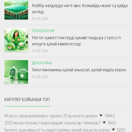
Кейбір көлдерде неге ағыс болмайды және су қайда
кетеді
06.08.2026
ПСИХОЛОГИЯ
Негізгі қажеттіліктерді қанағаттандыру стрессті
жеңуге қалай көмектеседі
05.08.2026
ДЕНСАУЛЫҚ
Гипогликемияны қалай анықтап, қалай емдеу керек
04.08.2026
КӨРУЛЕР БОЙЫНША ТОП
Игуасу сарқырамалары туралы 25 қызықты дерек
18442
2025 жылы Қазақстанда қандай салықтар төленеді?
5462
Бизнес үшін мақсатты аудиторияны қалай анықтау керек
5253