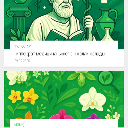
ТҰЛҒАЛАР
Гиппократ медицинаның негізін қалай қалады
29.09.2025
ҚЫЗЫҚ