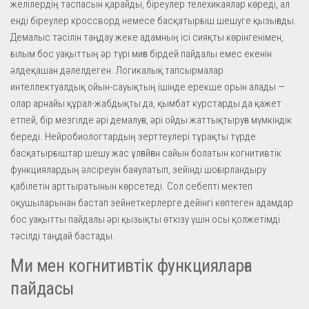
желілердің таспасын қарайды, біреулер телехикаялар көреді, ал
енді біреулер кроссворд немесе басқатырғыш шешуге қызығады.
Демалыс тәсілін таңдау жеке адамның ісі сияқты көрінгенімен,
ғылым бос уақыттың әр түрі миға бірдей пайдалы емес екенін
әлдеқашан дәлелдеген. Логикалық тапсырмалар
интеллектуалдық ойын-сауықтың ішінде ерекше орын алады —
олар арнайы құрал-жабдықты да, қымбат курстарды да қажет
етпей, бір мезгілде әрі демалуға, әрі ойды жаттықтыруға мүмкіндік
береді. Нейробиологтардың зерттеулері тұрақты түрде
басқатырғыштар шешу жас ұлғайған сайын болатын когнитивтік
функциялардың әлсіреуін баяулатып, зейінді шоғырландыру
қабілетін арттыратынын көрсетеді. Сол себепті мектеп
оқушыларынан бастап зейнеткерлерге дейінгі көптеген адамдар
бос уақытты пайдалы әрі қызықты өткізу үшін осы қолжетімді
тәсілді таңдай бастады.
Ми мен когнитивтік функцияларға
пайдасы