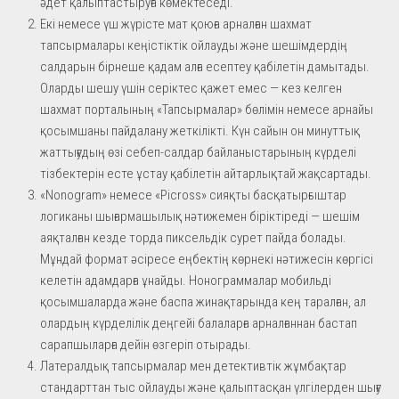
әдет қалыптастыруға көмектеседі.
Екі немесе үш жүрісте мат қоюға арналған шахмат
тапсырмалары кеңістіктік ойлауды және шешімдердің
салдарын бірнеше қадам алға есептеу қабілетін дамытады.
Оларды шешу үшін серіктес қажет емес — кез келген
шахмат порталының «Тапсырмалар» бөлімін немесе арнайы
қосымшаны пайдалану жеткілікті. Күн сайын он минуттық
жаттығудың өзі себеп-салдар байланыстарының күрделі
тізбектерін есте ұстау қабілетін айтарлықтай жақсартады.
«Nonogram» немесе «Picross» сияқты басқатырғыштар
логиканы шығармашылық нәтижемен біріктіреді — шешім
аяқталған кезде торда пиксельдік сурет пайда болады.
Мұндай формат әсіресе еңбектің көрнекі нәтижесін көргісі
келетін адамдарға ұнайды. Нонограммалар мобильді
қосымшаларда және баспа жинақтарында кең таралған, ал
олардың күрделілік деңгейі балаларға арналғаннан бастап
сарапшыларға дейін өзгеріп отырады.
Латералдық тапсырмалар мен детективтік жұмбақтар
стандарттан тыс ойлауды және қалыптасқан үлгілерден шығу