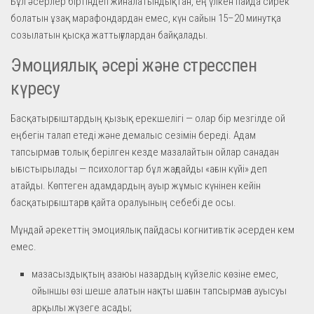
Бұл әсерлер біртіндеп жиналатындықтан, ең үлкен пайда сирек
болатын ұзақ марафондардан емес, күн сайын 15–20 минутқа
созылатын қысқа жаттығулардан байқалады.
Эмоциялық әсері және стресспен
күресу
Басқатырғыштардың қызық ерекшелігі — олар бір мезгілде ой
еңбегін талап етеді және демалыс сезімін береді. Адам
тапсырмаға толық берілген кезде мазалайтын ойлар санадан
ығыстырылады — психологтар бұл жағдайды «ағын күйі» деп
атайды. Көптеген адамдардың ауыр жұмыс күнінен кейін
басқатырғыштарға қайта оралуының себебі де осы.
Мұндай әрекеттің эмоциялық пайдасы когнитивтік әсерден кем
емес.
мазасыздықтың азаюы назардың күйзеліс көзіне емес,
ойыншы өзі шеше алатын нақты шағын тапсырмаға ауысуы
арқылы жүзеге асады;