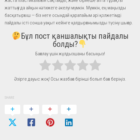
жаста пластикалығын сақтайды, және бірнеше апта тұрақты
жаттығу да айқын нәтижеге әкелуі мүмкін. Мүмкін, ең маңызды
басқатырғыш — біз неге осындай қарапайым әрі қолжетімді
пайдалы істі сонша уақыт кейінге қалдырғанымызды түсіну шығар.
Бұл пост қаншалықты пайдалы
болды?
Бағалау үшін жұлдызшаны басыңыз!
Әзірге дауыс жоқ! Осы жазбаға бірінші болып баға беріңіз.
SHARE