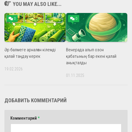
YOU MAY ALSO LIKE...
0
0
Әр бөлмеге арналған кілемді
Венерада алып озон
қалай таңдау керек
қабатының бар екені қалай
анықталды
19.02.2026
01.11.2025
ДОБАВИТЬ КОММЕНТАРИЙ
Комментарий
*