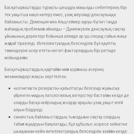
Басқатырғыштарды тұрақты шешудің маңызды себептерінің бірі
тек уақытша көңіл көтеру емес, ұзақ мерзімді денсаулыққа
байланысты. Демeнция мен Альцгеймер ауруы бүгінгі таңда
жаһандық проблемаға айналды — Дүниежүзілік денсаулық сақтау
ұйымының деректері бойынша әлемде әр үш секунд сайын жаңа
жағдай тіркеледі. Интеллектуалдық белсенділік бұл қауіптің
төмендеуіне әсер ететін негізгі факторлардың бірі ретінде
мойындалған.
Басқатырғыштардың қартайған миға қорғаныш әсерінің
механизмдері жақсы зерттелген.
«когнитивтік резервтің» қалыптасуы белсенді жұмысқа
үйренген мидың патологиялық өзгерістер басталған кезде де
оларды басқа нейрондық жолдар арқылы ұзақ уақыт өтей
алуын білдіреді;
синапстық байланыстардың тығыздығын сақтау олардың
табиғи жұқаруын баяулатады, бұл құбылыс әсіресе зейнетке
шыққаннан кейін интеллектуалдық белсенділік азайған кезде