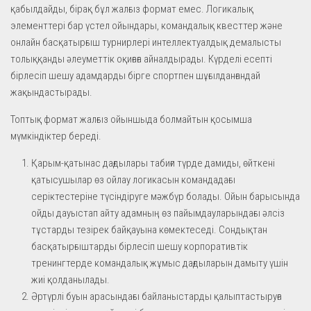
қабылдайды, бірақ бұл жалғыз формат емес. Логикалық
элементтері бар үстел ойындары, командалық квесттер және
онлайн басқатырғыш турнирлері интеллектуалдық демалысты
толыққанды әлеуметтік оқиғаға айналдырады. Күрделі есепті
бірлесіп шешу адамдарды бірге спортпен шұғылданғандай
жақындастырады.
Топтық формат жалғыз ойыншыда болмайтын қосымша
мүмкіндіктер береді.
Қарым-қатынас дағдылары табиғи түрде дамиды, өйткені
қатысушылар өз ойлау логикасын командадағы
серіктестеріне түсіндіруге мәжбүр болады. Ойын барысында
ойды дауыстап айту адамның өз пайымдауларындағы әлсіз
тұстарды тезірек байқауына көмектеседі. Сондықтан
басқатырғыштарды бірлесіп шешу корпоративтік
тренингтерде командалық жұмыс дағдыларын дамыту үшін
жиі қолданылады.
Әртүрлі буын арасындағы байланыстарды қалыптастыруға