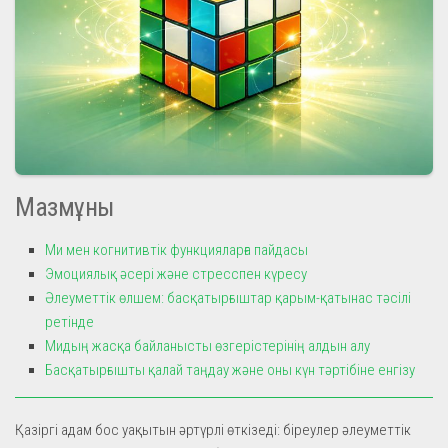
Мазмұны
Ми мен когнитивтік функцияларға пайдасы
Эмоциялық әсері және стресспен күресу
Әлеуметтік өлшем: басқатырғыштар қарым-қатынас тәсілі
ретінде
Мидың жасқа байланысты өзгерістерінің алдын алу
Басқатырғышты қалай таңдау және оны күн тәртібіне енгізу
Қазіргі адам бос уақытын әртүрлі өткізеді: біреулер әлеуметтік