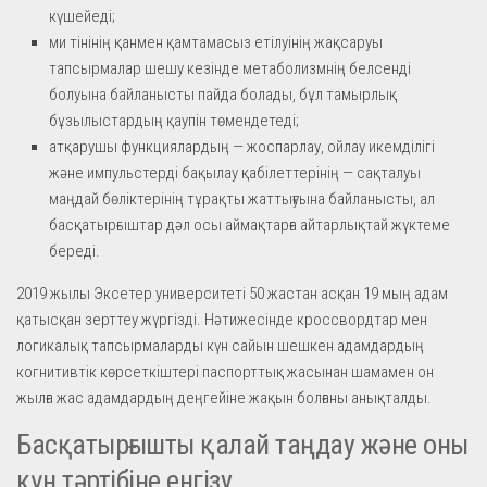
күшейеді;
ми тінінің қанмен қамтамасыз етілуінің жақсаруы
тапсырмалар шешу кезінде метаболизмнің белсенді
болуына байланысты пайда болады, бұл тамырлық
бұзылыстардың қаупін төмендетеді;
атқарушы функциялардың — жоспарлау, ойлау икемділігі
және импульстерді бақылау қабілеттерінің — сақталуы
маңдай бөліктерінің тұрақты жаттығуына байланысты, ал
басқатырғыштар дәл осы аймақтарға айтарлықтай жүктеме
береді.
2019 жылы Эксетер университеті 50 жастан асқан 19 мың адам
қатысқан зерттеу жүргізді. Нәтижесінде кроссвордтар мен
логикалық тапсырмаларды күн сайын шешкен адамдардың
когнитивтік көрсеткіштері паспорттық жасынан шамамен он
жылға жас адамдардың деңгейіне жақын болғаны анықталды.
Басқатырғышты қалай таңдау және оны
күн тәртібіне енгізу