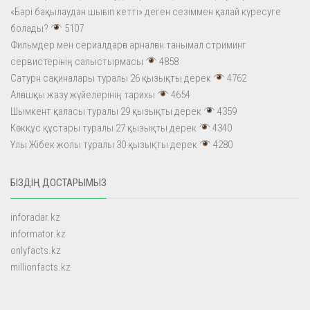
«Бәрі бақылаудан шығып кетті» деген сезіммен қалай күресуге
болады?
5107
Фильмдер мен сериалдарға арналған танымал стриминг
сервистерінің салыстырмасы
4858
Сатурн сақиналары туралы 26 қызықты дерек
4762
Алғашқы жазу жүйелерінің тарихы
4654
Шымкент қаласы туралы 29 қызықты дерек
4359
Көкқұс құстары туралы 27 қызықты дерек
4340
Ұлы Жібек жолы туралы 30 қызықты дерек
4280
БІЗДІҢ ДОСТАРЫМЫЗ
inforadar.kz
informator.kz
onlyfacts.kz
millionfacts.kz