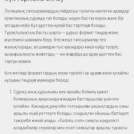
Логикалық тапсырмалардың пайдасын түсінген көптеген адамдар
практикалық сұраққа тап болады: неден бастау керек және бір
аптадан кейін бұл әдеттен қалай бас тартпауға болады.
Тұрақтылықтың басты шарты — дұрыс формат таңдау және
жүктемені шамамен беру. Өте жеңіл тапсырмалар тез
жалықтырады, ал шамадан тыс қиындары көңіл күйді түсіріп,
қызығушылықты жоғалтады — екі жағдайда да адам әдеттен бас
тартуы мүмкін.
Қол жетімді форматтардың алуан түрлілігі әр адамға өзіне қолайлы
нұсқаны таңдауға мүмкіндік береді.
Судоку анық құрылымы мен арнайы білімнің қажет
болмауының арқасында жаңадан бастаушылар үшін өте
қолайлы. Қиындық деңгейін толтырылған ұяшықтардың саны
арқылы оңай реттеуге болады, сондықтан ойыншы біртіндеп
тәжірибе жинай алады. «Sudoku.com» сияқты күнделікті
қолданбалар сериялар мен еске салғыштар арқылы тұрақты