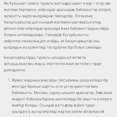
Ми бұлшықет сияқты тұрақты жаттығуды қажет етеді — егер оған
жүктеме берілмесе, нейрондар арасындағы байланыстар әлсіреп,
ақпаратты өңдеу жылдамдығы төмендейді. Логикалық
басқатырғыштар дәл осындай жүктемені қамтамасыз етеді,
өйткені олар нейрондар арасында жаңа байланыстардың пайда
болуын ынталандырады. Ғалымдар бұл құбылысты
нейропластикалылық деп атайды, ал басқатырғыштар оны
қолдаудың ең қолжетімді тәсілдерінің бірі болып саналады.
Басқатырғыштарды тұрақты шешудің когнитивтік
артықшылықтары жақсы зерттелген және жеткілікті түрде
дәлелденген.
Жұмыс жадының жақсаруы тапсырманы шешу кезінде бір
мезгілде бірнеше шартты есте ұстау қажеттілігімен
байланысты. Мысалы, судоку шешкен адам қатар, баған және
квадрат бойынша барлық шектеулерді бір уақытта ескеруге
мәжбүр болады. Осындай жаттығулар жүйелі түрде
орындалса, қысқа мерзімді жадтың көлемі айтарлықтай