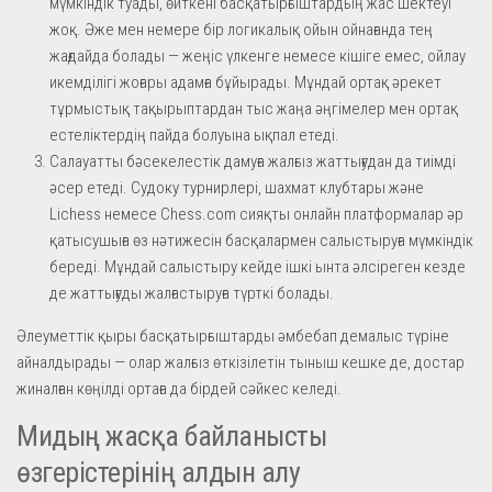
мүмкіндік туады, өйткені басқатырғыштардың жас шектеуі
жоқ. Әже мен немере бір логикалық ойын ойнағанда тең
жағдайда болады — жеңіс үлкенге немесе кішіге емес, ойлау
икемділігі жоғары адамға бұйырады. Мұндай ортақ әрекет
тұрмыстық тақырыптардан тыс жаңа әңгімелер мен ортақ
естеліктердің пайда болуына ықпал етеді.
Салауатты бәсекелестік дамуға жалғыз жаттығудан да тиімді
әсер етеді. Судоку турнирлері, шахмат клубтары және
Lichess немесе Chess.com сияқты онлайн платформалар әр
қатысушыға өз нәтижесін басқалармен салыстыруға мүмкіндік
береді. Мұндай салыстыру кейде ішкі ынта әлсіреген кезде
де жаттығуды жалғастыруға түрткі болады.
Әлеуметтік қыры басқатырғыштарды әмбебап демалыс түріне
айналдырады — олар жалғыз өткізілетін тыныш кешке де, достар
жиналған көңілді ортаға да бірдей сәйкес келеді.
Мидың жасқа байланысты
өзгерістерінің алдын алу