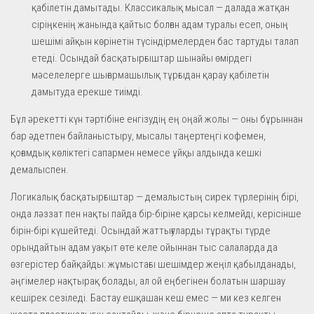
қабілетін дамытады. Классикалық мысал — далада жатқан
сіріңкенің жанында қайтыс болған адам туралы есеп, оның
шешімі айқын көрінетін түсіндірмелерден бас тартуды талап
етеді. Осындай басқатырғыштар шынайы өмірдегі
мәселелерге шығармашылық тұрғыдан қарау қабілетін
дамытуда ерекше тиімді.
Бұл әрекетті күн тәртібіне енгізудің ең оңай жолы — оны бұрыннан
бар әдетпен байланыстыру, мысалы таңертеңгі кофемен,
қоғамдық көліктегі сапармен немесе ұйқы алдында кешкі
демалыспен.
Логикалық басқатырғыштар — демалыстың сирек түрлерінің бірі,
онда ләззат пен нақты пайда бір-біріне қарсы келмейді, керісінше
бірін-бірі күшейтеді. Осындай жаттығуларды тұрақты түрде
орындайтын адам уақыт өте келе ойыннан тыс салаларда да
өзгерістер байқайды: жұмыстағы шешімдер жеңіл қабылданады,
әңгімелер нақтырақ болады, ал ой еңбегінен болатын шаршау
кешірек сезіледі. Бастау ешқашан кеш емес — ми кез келген