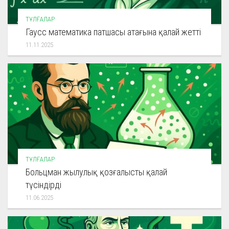
ТҰЛҒАЛАР
Гаусс математика патшасы атағына қалай жетті
11.11.2025
ТҰЛҒАЛАР
Больцман жылулық қозғалысты қалай
түсіндірді
11.06.2025