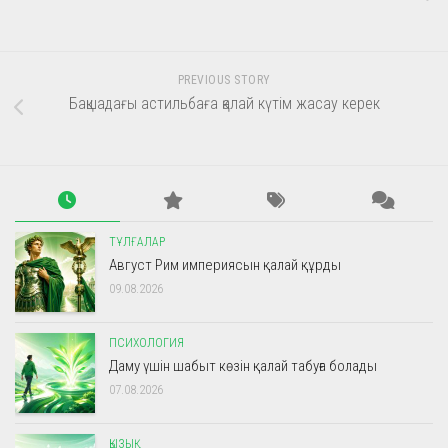
PREVIOUS STORY
Бақшадағы астильбаға қалай күтім жасау керек
ТҰЛҒАЛАР
Август Рим империясын қалай құрды
09.08.2026
ПСИХОЛОГИЯ
Даму үшін шабыт көзін қалай табуға болады
07.08.2026
ҚЫЗЫҚ