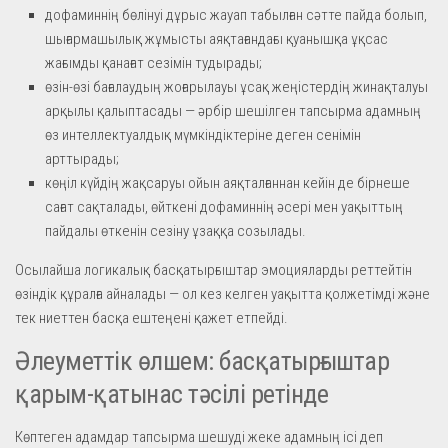
дофаминнің бөлінуі дұрыс жауап табылған сәтте пайда болып,
шығармашылық жұмысты аяқтағандағы қуанышқа ұқсас
жағымды қанағат сезімін тудырады;
өзін-өзі бағалаудың жоғарылауы ұсақ жеңістердің жинақталуы
арқылы қалыптасады — әрбір шешілген тапсырма адамның
өз интеллектуалдық мүмкіндіктеріне деген сенімін
арттырады;
көңіл күйдің жақсаруы ойын аяқталғаннан кейін де бірнеше
сағат сақталады, өйткені дофаминнің әсері мен уақыттың
пайдалы өткенін сезіну ұзаққа созылады.
Осылайша логикалық басқатырғыштар эмоцияларды реттейтін
өзіндік құралға айналады — ол кез келген уақытта қолжетімді және
тек ниеттен басқа ештеңені қажет етпейді.
Әлеуметтік өлшем: басқатырғыштар
қарым-қатынас тәсілі ретінде
Көптеген адамдар тапсырма шешуді жеке адамның ісі деп