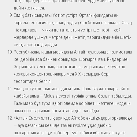
асқан, бірақ бұрынғы браконьерлік бұл түрді жойылу шегіне
дейін жеткізген.
Елдің батысындағы Үстірт үстірті Орталық Азиядағы ең
көркем геологиялық нысандардың бірі болып саналады. Оның
тік жарлары — чинки деп аталатын үстірт шеттері — кей
жерлерде үш жүз метрге дейін жетіп, табиғи «дүниенің шеті»
сияқты әсер қалдырады.
Республиканың шығысындағы Алтай тауларында полиметалл
кендерінің аса бай кен орындары шоғырланған. Риддер мен
Зыряновск кен орындары қорғасын, мырыш және күмістің
жоғары концентрацияларымен XIX ғасырдан бері
геологтарға белгілі.
Елдің оңтүстік-шығысындағы Тянь-Шань тау жоталары әйгілі
жабайы алма — Malus sieversii түрінің отаны болып табылады.
Ғалымдар бұл түрді қазіргі әлемде өсірілетін көптеген мәдени
алма сорттарының арғы атасы деп санайды.
«Алтын-Емел» ұлттық паркінде Айтобе әнші құмдары орналасқан
— ауа қозғалысы кезінде төмен гүрілге ұқсас дыбыс
шығаратын алып құм төбелер. Бұл табиғи құбылыс әлі күнге