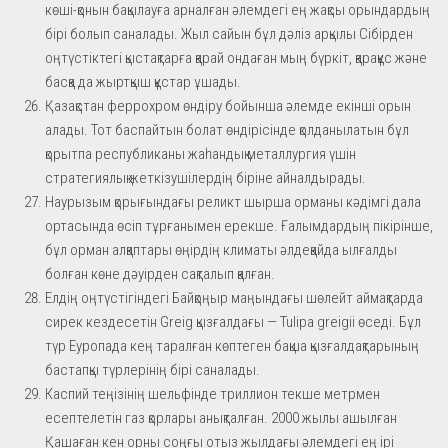
көші-қонын бақылауға арналған әлемдегі ең жақсы орындардың
бірі болып саналады. Жыл сайын бұл дәліз арқылы Сібірден
оңтүстіктегі қыстақтарға қарай ондаған мың бүркіт, қарақұс және
басқа да жыртқыш құстар ұшады.
Қазақстан феррохром өндіру бойынша әлемде екінші орын
алады. Тот баспайтын болат өндірісінде қолданылатын бұл
қорытпа республиканы жаһандық металлургия үшін
стратегиялық жеткізушілердің біріне айналдырады.
Наурызым қорығындағы реликт шырша орманы кәдімгі дала
ортасында өсіп тұрғанымен ерекше. Ғалымдардың пікірінше,
бұл орман алқаптары өңірдің климаты әлдеқайда ылғалды
болған көне дәуірден сақталып қалған.
Елдің оңтүстігіндегі Байқоңыр маңындағы шөлейт аймақтарда
сирек кездесетін Greig қызғалдағы — Tulipa greigii өседі. Бұл
түр Еуропада кең таралған көптеген бақша қызғалдақтарының
бастапқы түрлерінің бірі саналады.
Каспий теңізінің шельфінде триллион текше метрмен
есептелетін газ қорлары анықталған. 2000 жылы ашылған
Қашаған кен орны соңғы отыз жылдағы әлемдегі ең ірі