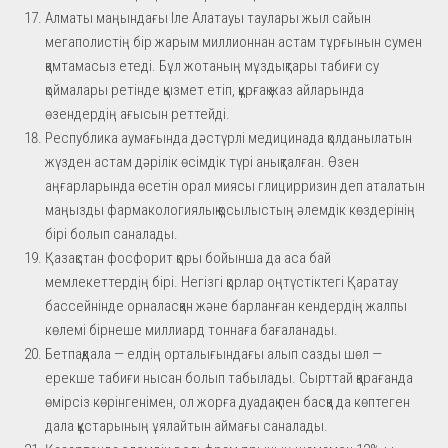
Алматы маңындағы Іле Алатауы таулары жыл сайын
мегаполистің бір жарым миллионнан астам тұрғынын сумен
қамтамасыз етеді. Бұл жотаның мұздықтары табиғи су
қоймалары ретінде қызмет етіп, құрғақ жаз айларында
өзендердің ағысын реттейді.
Республика аумағында дәстүрлі медицинада қолданылатын
жүзден астам дәрілік өсімдік түрі анықталған. Өзен
аңғарларында өсетін орал миясы глицирризин деп аталатын
маңызды фармакологиялық қосылыстың әлемдік көздерінің
бірі болып саналады.
Қазақстан фосфорит қоры бойынша да аса бай
мемлекеттердің бірі. Негізгі қорлар оңтүстіктегі Қаратау
бассейнінде орналасқан және барланған кендердің жалпы
көлемі бірнеше миллиард тоннаға бағаланады.
Бетпақдала — елдің орталығындағы алып сазды шөл —
ерекше табиғи нысан болып табылады. Сырттай қарағанда
өмірсіз көрінгенімен, ол жорға дуадақ пен басқа да көптеген
дала құстарының ұялайтын аймағы саналады.