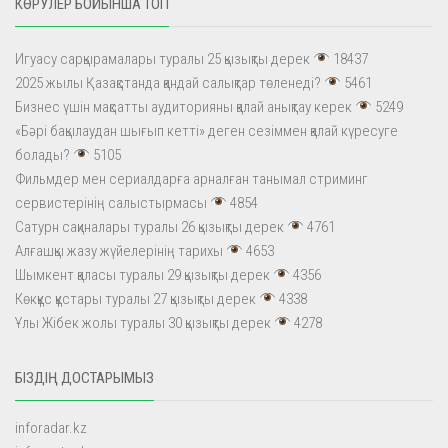
КӨРУЛЕР БОЙЫНША ТОП
Игуасу сарқырамалары туралы 25 қызықты дерек
18437
2025 жылы Қазақстанда қандай салықтар төленеді?
5461
Бизнес үшін мақсатты аудиторияны қалай анықтау керек
5249
«Бәрі бақылаудан шығып кетті» деген сезіммен қалай күресуге
болады?
5105
Фильмдер мен сериалдарға арналған танымал стриминг
сервистерінің салыстырмасы
4854
Сатурн сақиналары туралы 26 қызықты дерек
4761
Алғашқы жазу жүйелерінің тарихы
4653
Шымкент қаласы туралы 29 қызықты дерек
4356
Көкқұс құстары туралы 27 қызықты дерек
4338
Ұлы Жібек жолы туралы 30 қызықты дерек
4278
БІЗДІҢ ДОСТАРЫМЫЗ
inforadar.kz