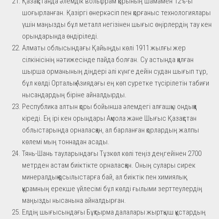
Қазақстанда әлемдік вольфрам қорының шамамен 12%-ы
шоғырланған. Қазіргі өнеркәсіп пен қорғаныс технологиялары
үшін маңызды бұл металл негізінен шығыс өңірлердің тау кен
орындарында өндіріледі.
Алматы облысындағы Қайыңды көлі 1911 жылғы жер
сілкінісінің нәтижесінде пайда болған. Су астында қалған
шырша орманының діңдері әлі күнге дейін судан шығып тұр,
бұл көлді Орталық Азиядағы ең көп суретке түсірілетін табиғи
нысандардың біріне айналдырды.
Республика алтын қоры бойынша әлемдегі алғашқы ондыққа
кіреді. Ең ірі кен орындары Ақмола және Шығыс Қазақстан
облыстарында орналасқан, ал барланған қорлардың жалпы
көлемі мың тоннадан асады.
Тянь-Шань тауларындағы Тұзкөл көлі теңіз деңгейінен 2700
метрден астам биіктікте орналасқан. Оның сулары сирек
минералдық қосылыстарға бай, ал биіктік пен химиялық
құрамның ерекше үйлесімі бұл көлді ғылыми зерттеулердің
маңызды нысанына айналдырған.
Елдің шығысындағы Бұқтырма далалары жыртқыш құстардың