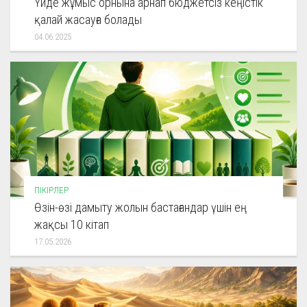
Үйде жұмыс орнына арнап бюджетсіз кеңістік
қалай жасауға болады
04.06.2025
ПІКІРЛЕР
Өзін-өзі дамыту жолын бастағандар үшін ең
жақсы 10 кітап
17.05.2026