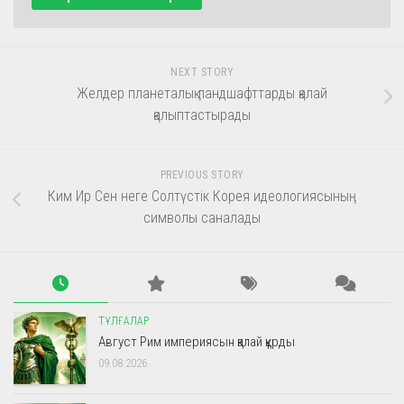
NEXT STORY
Желдер планеталық ландшафттарды қалай
қалыптастырады
PREVIOUS STORY
Ким Ир Сен неге Солтүстік Корея идеологиясының
символы саналады
ТҰЛҒАЛАР
Август Рим империясын қалай құрды
09.08.2026