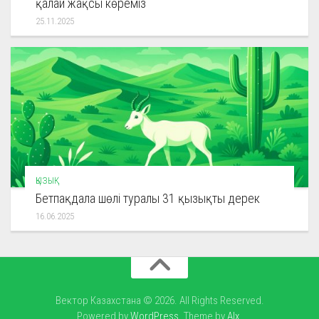
қалай жақсы көреміз
25.11.2025
ҚЫЗЫҚ
Бетпақдала шөлі туралы 31 қызықты дерек
16.06.2025
Вектор Казахстана © 2026. All Rights Reserved.
Powered by
WordPress
. Theme by
Alx
.