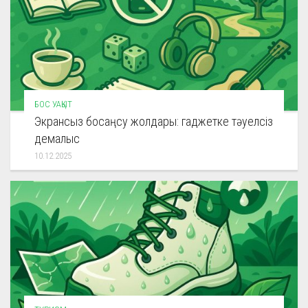
БОС УАҚЫТ
Экрансыз босаңсу жолдары: гаджетке тәуелсіз
демалыс
10.12.2025