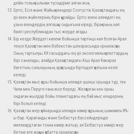
дейін толық ғылыми түсіндірме алған жоқ.
Ертіс, Есіл және Жайық өзендері Солтүстік Қазақстандағы ең
ірі өзен жүйелерінің бірін құрайды. Ертіс өзені әлемдегі ең
ұзын өзендердің алғашқы ондығына кіреді, бірақ оның көп
бөлігі республикадан тыс жерде ағады.
Бір кезде Жердегі көлемі бойынша төртінші көл болған Арал
теңізі Қазақстан мен Өзбекстан шекарасында орналасқан.
Оның тартылуы XX ғасырдағы ең ірі экологиялық апаттардың
бірі саналады, алайда Қазақстандағы Кіші Арал Көкарал
бөгетінің салынуының арқасында біртіндеп қалпына келіп
келеді.
Қазақстан мыс қоры бойынша әлемде үшінші орында тұр, тек
Чили мен Перуге ғана жол береді. Жезқазған кен орны
ондаған жылдар бойы планетадағы ең бай мыс кендерінің
бірі болып келеді.
Қазақстан жер қойнауында әлемдік көмір қорының шамамен 8%-
ы бар. Қарағанды және Екібастұз бассейндерінде
миллиардтаған тонна көмір жатыр, ал Екібастұз көмірі жер
бетіне өте жақын қабатта орналасқан.