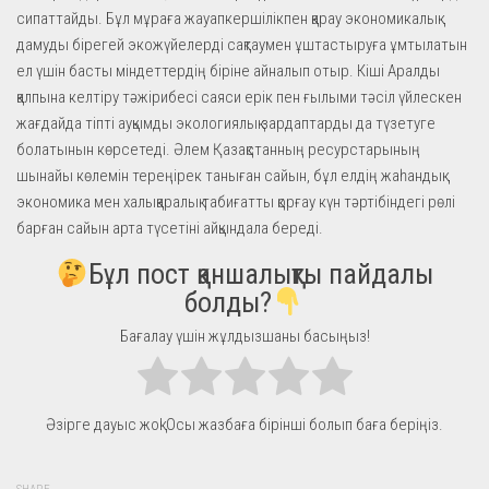
сипаттайды. Бұл мұраға жауапкершілікпен қарау экономикалық
дамуды бірегей экожүйелерді сақтаумен ұштастыруға ұмтылатын
ел үшін басты міндеттердің біріне айналып отыр. Кіші Аралды
қалпына келтіру тәжірибесі саяси ерік пен ғылыми тәсіл үйлескен
жағдайда тіпті ауқымды экологиялық зардаптарды да түзетуге
болатынын көрсетеді. Әлем Қазақстанның ресурстарының
шынайы көлемін тереңірек таныған сайын, бұл елдің жаһандық
экономика мен халықаралық табиғатты қорғау күн тәртібіндегі рөлі
барған сайын арта түсетіні айқындала береді.
Бұл пост қаншалықты пайдалы
болды?
Бағалау үшін жұлдызшаны басыңыз!
Әзірге дауыс жоқ! Осы жазбаға бірінші болып баға беріңіз.