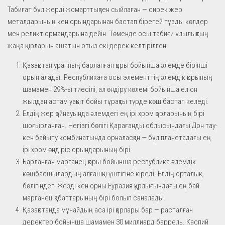
Табиғат бұл жерді жомарттықпен сыйлаған — сирек жер
металдарының кен орындарынан бастап бірегей тұзды көлдер
мен реликт ормандарына дейін. Төменде осы табиғи ұлылықтың
жаңа қырларын ашатын отыз екі дерек келтірілген.
Қазақстан уранның барланған қоры бойынша әлемде бірінші
орын алады. Республикаға осы элементтің әлемдік қорының
шамамен 29%-ы тиесілі, ал өндіру көлемі бойынша ел он
жылдан астам уақыт бойы тұрақты түрде көш бастап келеді.
Елдің жер қойнауында әлемдегі ең ірі хром қорларының бірі
шоғырланған. Негізгі бөлігі Қарағанды облысындағы Дон тау-
кен байыту комбинатында орналасқан — бұл планетадағы ең
ірі хром өндіріс орындарының бірі.
Барланған марганец қоры бойынша республика әлемдік
көшбасшылардың алғашқы үштігіне кіреді. Елдің орталық
бөлігіндегі Жезді кен орны Еуразия құрлығындағы ең бай
марганец қабаттарының бірі болып саналады.
Қазақстанда мұнайдың аса ірі қорлары бар — расталған
деректер бойынша шамамен 30 миллиард баррель. Каспий