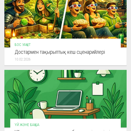
БОС УАҚЫТ
Достармен тақырыптық кеш сценарийлері
10.02.2026
ҮЙ ЖӘНЕ БАҚША