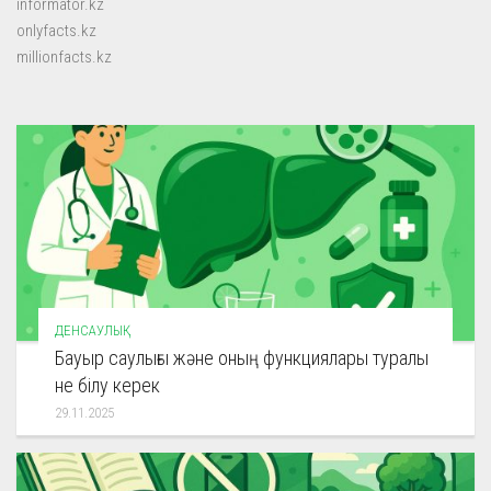
informator.kz
onlyfacts.kz
millionfacts.kz
ДЕНСАУЛЫҚ
Бауыр саулығы және оның функциялары туралы
не білу керек
29.11.2025