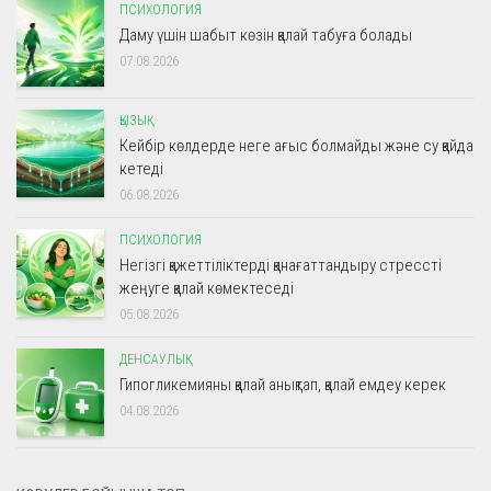
ПСИХОЛОГИЯ
Даму үшін шабыт көзін қалай табуға болады
07.08.2026
ҚЫЗЫҚ
Кейбір көлдерде неге ағыс болмайды және су қайда
кетеді
06.08.2026
ПСИХОЛОГИЯ
Негізгі қажеттіліктерді қанағаттандыру стрессті
жеңуге қалай көмектеседі
05.08.2026
ДЕНСАУЛЫҚ
Гипогликемияны қалай анықтап, қалай емдеу керек
04.08.2026