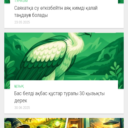
ТУРИЗМ
Саяхатқа су өткізбейтін аяқ киімді қалай
таңдауға болады
23.05.2025
ҚЫЗЫҚ
Бас белді ақбас құстар туралы 30 қызықты
дерек
30.06.2025