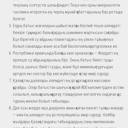
теңізінің солтүстік шельфіндегі Теңіз кен орны өнеркәсіптік
тәсілмен игерілген ең терең мұнай қабаттарының бірі ретінде
белгілі.
Елдің батыс жағалауын шайып жатқан Каспий теңізі әлемдегі
бекіре тұқымдас балықтардың шамамен жартысын сақтайды.
Бұл бірегей су айдыны планетадағы ең үлкен тұйық теңіз
болып саналады және аса бай биологиялық әртүрлілікке ие.
Республика аумағында Балқаш көлі орналасқан — Жердегі ең
ерекше су айдындарының бірі. Оның батыс бөлігі тұщы
болса, шығыс бөлігі тұзды, және бұл химиялық тұрғыдан
әртүрлі екі сектор бір көл жүйесінде қатар өмір сүреді.
Қазақстан далалары әлемдегі ең ірі құрғақ дала массивін
құрайды. Олар батыстан шығысқа қарай 800 километрден астам
созылып, халықаралық қорғау тізімдеріне енгізілген ондаған құс
түрінің мекені болып табылады.
Дәл осы жерде мұз дәуірінен аман қалған ежелгі тұяқты жануар
— киіктің әлемдегі ең ірі популяциясы өмір сүреді. Кейбір
жылдары Қазақстандағы табындардың саны миллионнан