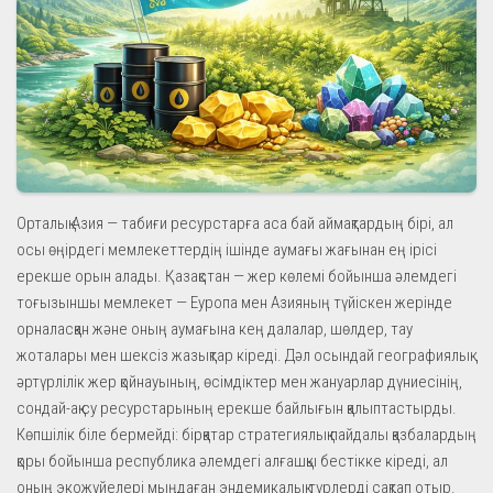
Орталық Азия — табиғи ресурстарға аса бай аймақтардың бірі, ал
осы өңірдегі мемлекеттердің ішінде аумағы жағынан ең ірісі
ерекше орын алады. Қазақстан — жер көлемі бойынша әлемдегі
тоғызыншы мемлекет — Еуропа мен Азияның түйіскен жерінде
орналасқан және оның аумағына кең далалар, шөлдер, тау
жоталары мен шексіз жазықтар кіреді. Дәл осындай географиялық
әртүрлілік жер қойнауының, өсімдіктер мен жануарлар дүниесінің,
сондай-ақ су ресурстарының ерекше байлығын қалыптастырды.
Көпшілік біле бермейді: бірқатар стратегиялық пайдалы қазбалардың
қоры бойынша республика әлемдегі алғашқы бестікке кіреді, ал
оның экожүйелері мыңдаған эндемикалық түрлерді сақтап отыр.