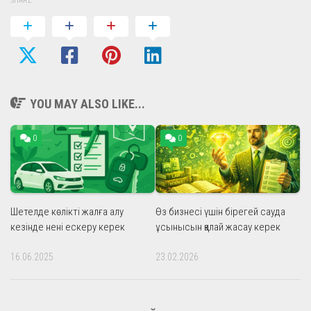
SHARE
YOU MAY ALSO LIKE...
0
0
Шетелде көлікті жалға алу
Өз бизнесі үшін бірегей сауда
кезінде нені ескеру керек
ұсынысын қалай жасау керек
16.06.2025
23.02.2026