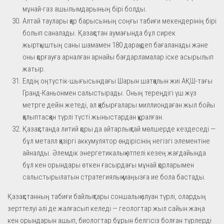
мұнай-газ ашылымдарының бірі болды.
Алтай таулары қар барысының соңғы табиғи мекендерінің бірі
болып саналады. Қазақстан аумағында бұл сирек
жыртқыштың саны шамамен 180 дарақ деп бағаланады және
оны қорғауға арналған арнайы бағдарламалар іске асырылып
жатыр.
Елдің оңтүстік-шығысындағы Шарын шатқалын жиі АҚШ-тағы
Гранд-Каньонмен салыстырады. Оның тереңдігі үш жүз
метрге дейін жетеді, ал қабырғалары миллиондаған жыл бойы
қалыптасқан түрлі түсті жыныстардан құралған.
Қазақстанда литий қоры да айтарлықтай мөлшерде кездеседі —
бұл металл қазіргі аккумулятор өндірісінің негізгі элементіне
айналды. Әлемдік энергетикалық өтпелі кезең жағдайында
бұл кен орындары өткен ғасырдағы мұнай қорларымен
салыстырылатын стратегиялық маңызға ие бола бастады.
Қазақстанның табиғи байлықтары соншалық алуан түрлі, олардың
зерттелуі әлі де жалғасып келеді — геологтар жыл сайын жаңа
кен орындарын ашып, биологтар бұрын белгісіз болған түрлерді