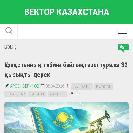
Skip
ВЕКТОР КАЗАХСТАНА
to
content
ҚЫЗЫҚ
0
Қазақстанның табиғи байлықтары туралы 32
қызықты дерек
АРСЕН СЕРИКОВ
08.04.2026
ГЕОГРАФИЯ
ҚАЗАҚСТАН
830
РЕСУРСТАР
ТАБИҒАТ
ФАКТІЛЕР