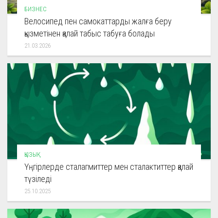
БИЗНЕС
Велосипед пен самокаттарды жалға беру
қызметінен қалай табыс табуға болады
21.03.2026
ҚЫЗЫҚ
Үңгірлерде сталагмиттер мен сталактиттер қалай
түзіледі
25.10.2025