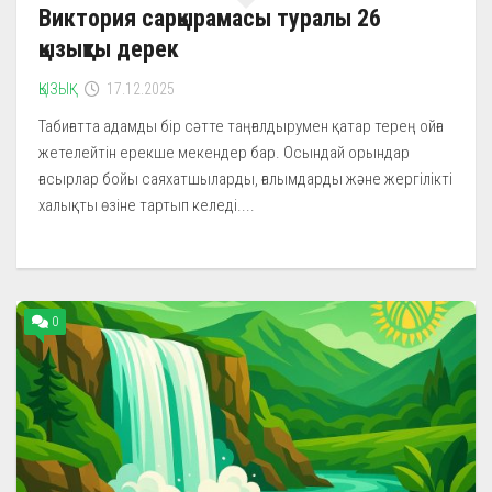
Виктория сарқырамасы туралы 26
қызықты дерек
ҚЫЗЫҚ
17.12.2025
Табиғатта адамды бір сәтте таңғалдырумен қатар терең ойға
жетелейтін ерекше мекендер бар. Осындай орындар
ғасырлар бойы саяхатшыларды, ғалымдарды және жергілікті
халықты өзіне тартып келеді....
0