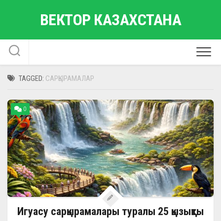
Skip
ВЕКТОР КАЗАХСТАНА
to
content
TAGGED:
САРҚЫРАМАЛАР
0
Игуасу сарқырамалары туралы 25 қызықты