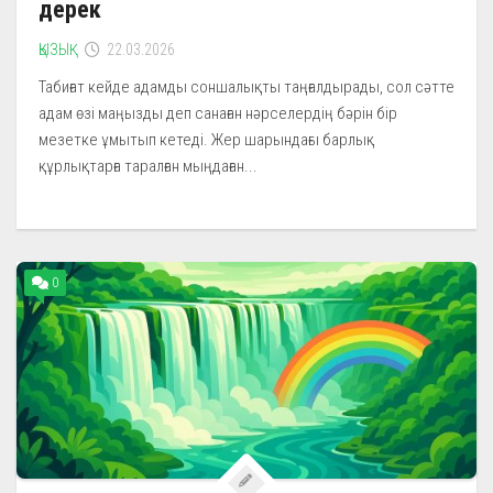
дерек
ҚЫЗЫҚ
22.03.2026
Табиғат кейде адамды соншалықты таңғалдырады, сол сәтте
адам өзі маңызды деп санаған нәрселердің бәрін бір
мезетке ұмытып кетеді. Жер шарындағы барлық
құрлықтарға таралған мыңдаған...
0