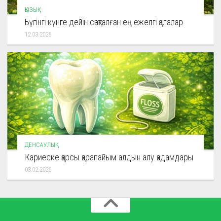
ҚЫЗЫҚ
Бүгінгі күнге дейін сақталған ең ежелгі қалалар
12.03.2026
ДЕНСАУЛЫҚ
Кариеске қарсы қарапайым алдын алу қадамдары
03.02.2026