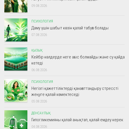
09.08.2026
ПСИХОЛОГИЯ
Даму үшін шабыт көзін қалай табуға болады
07.08.2026
ҚЫЗЫҚ
Кейбір көлдерде неге ағыс болмайды және су қайда
кетеді
06.08.2026
ПСИХОЛОГИЯ
Негізгі қажеттіліктерді қанағаттандыру стрессті
жеңуге қалай көмектеседі
05.08.2026
ДЕНСАУЛЫҚ
Гипогликемияны қалай анықтап, қалай емдеу керек
04.08.2026