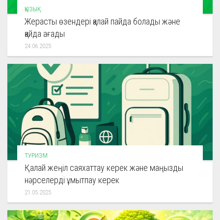
ҚЫЗЫҚ
Жерасты өзендері қалай пайда болады және
қайда ағады
24.06.2025
ТУРИЗМ
Қалай жеңіл саяхаттау керек және маңызды
нәрселерді ұмытпау керек
21.05.2025