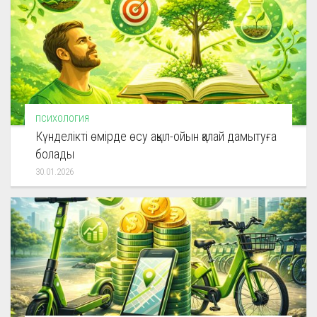
ПСИХОЛОГИЯ
Күнделікті өмірде өсу ақыл-ойын қалай дамытуға
болады
30.01.2026