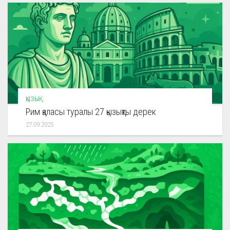
ҚЫЗЫҚ
Рим қаласы туралы 27 қызықты дерек
27.09.2025