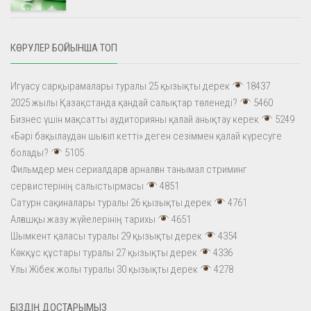
КӨРУЛЕР БОЙЫНША ТОП
Игуасу сарқырамалары туралы 25 қызықты дерек
18437
2025 жылы Қазақстанда қандай салықтар төленеді?
5460
Бизнес үшін мақсатты аудиторияны қалай анықтау керек
5249
«Бәрі бақылаудан шығып кетті» деген сезіммен қалай күресуге
болады?
5105
Фильмдер мен сериалдарға арналған танымал стриминг
сервистерінің салыстырмасы
4851
Сатурн сақиналары туралы 26 қызықты дерек
4761
Алғашқы жазу жүйелерінің тарихы
4651
Шымкент қаласы туралы 29 қызықты дерек
4354
Көкқұс құстары туралы 27 қызықты дерек
4336
Ұлы Жібек жолы туралы 30 қызықты дерек
4278
БІЗДІҢ ДОСТАРЫМЫЗ