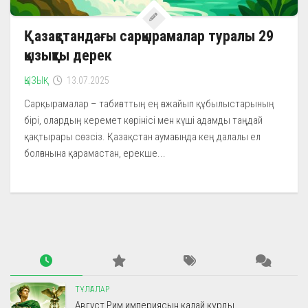
Қазақстандағы сарқырамалар туралы 29
қызықты дерек
ҚЫЗЫҚ
13.07.2025
Сарқырамалар – табиғаттың ең ғажайып құбылыстарының
бірі, олардың керемет көрінісі мен күші адамды таңдай
қақтырары сөзсіз. Қазақстан аумағында кең далалы ел
болғанына қарамастан, ерекше...
ТҰЛҒАЛАР
Август Рим империясын қалай құрды