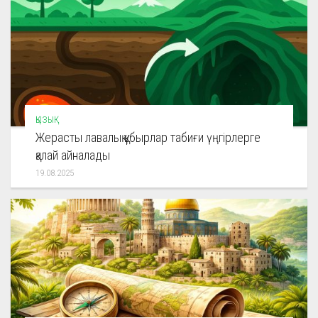
ҚЫЗЫҚ
Жерасты лавалық құбырлар табиғи үңгірлерге
қалай айналады
19.08.2025