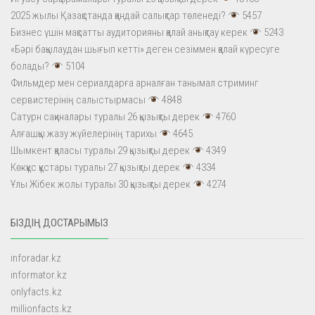
2025 жылы Қазақстанда қандай салықтар төленеді?
5457
Бизнес үшін мақсатты аудиторияны қалай анықтау керек
5243
«Бәрі бақылаудан шығып кетті» деген сезіммен қалай күресуге
болады?
5104
Фильмдер мен сериалдарға арналған танымал стриминг
сервистерінің салыстырмасы
4848
Сатурн сақиналары туралы 26 қызықты дерек
4760
Алғашқы жазу жүйелерінің тарихы
4645
Шымкент қаласы туралы 29 қызықты дерек
4349
Көкқұс құстары туралы 27 қызықты дерек
4334
Ұлы Жібек жолы туралы 30 қызықты дерек
4274
БІЗДІҢ ДОСТАРЫМЫЗ
inforadar.kz
informator.kz
onlyfacts.kz
millionfacts.kz