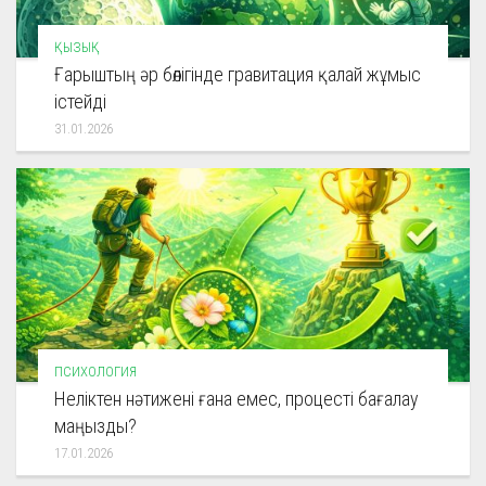
ҚЫЗЫҚ
Ғарыштың әр бөлігінде гравитация қалай жұмыс
істейді
31.01.2026
ПСИХОЛОГИЯ
Неліктен нәтижені ғана емес, процесті бағалау
маңызды?
17.01.2026