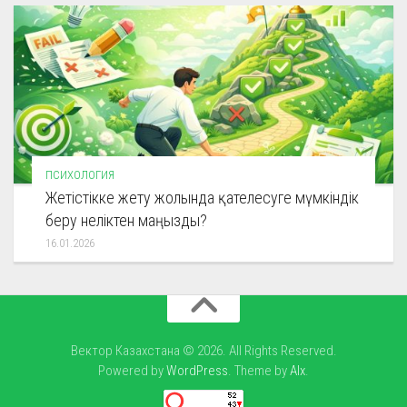
ПСИХОЛОГИЯ
Жетістікке жету жолында қателесуге мүмкіндік
беру неліктен маңызды?
16.01.2026
Вектор Казахстана © 2026. All Rights Reserved.
Powered by
WordPress
. Theme by
Alx
.