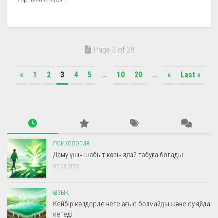
Page 3 of 28
«
1
2
3
4
5
...
10
20
...
»
Last »
ПСИХОЛОГИЯ
Даму үшін шабыт көзін қалай табуға болады
07.08.2026
ҚЫЗЫҚ
Кейбір көлдерде неге ағыс болмайды және су қайда
кетеді