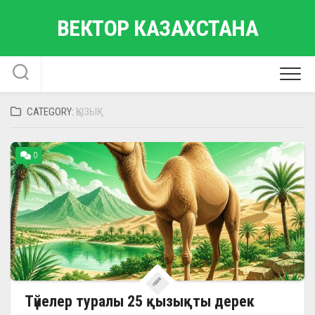
Skip
ВЕКТОР КАЗАХСТАНА
to
content
CATEGORY:
ҚЫЗЫҚ
0
Түйелер туралы 25 қызықты дерек