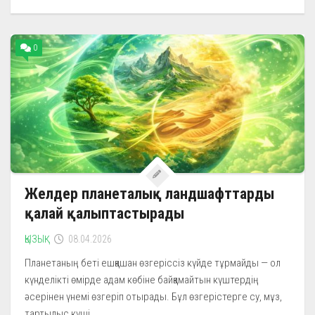
0
Желдер планеталық ландшафттарды
қалай қалыптастырады
ҚЫЗЫҚ
08.04.2026
Планетаның беті ешқашан өзгеріссіз күйде тұрмайды — ол
күнделікті өмірде адам көбіне байқамайтын күштердің
әсерінен үнемі өзгеріп отырады. Бұл өзгерістерге су, мұз,
тартылыс күші...