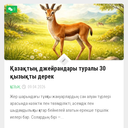
0
Қазақтың джейрандары туралы 30
қызықты дерек
ҚЫЗЫҚ
09.04.2026
Жер шарындағы тұяқты жануарлардың сан алуан түрлері
арасында нәзіктік пен төзімділікті, әсемдік пен
шыдамдылықты қатар бейнелей алатын ерекше тіршілік
иелері бар. Солардың бірі —...