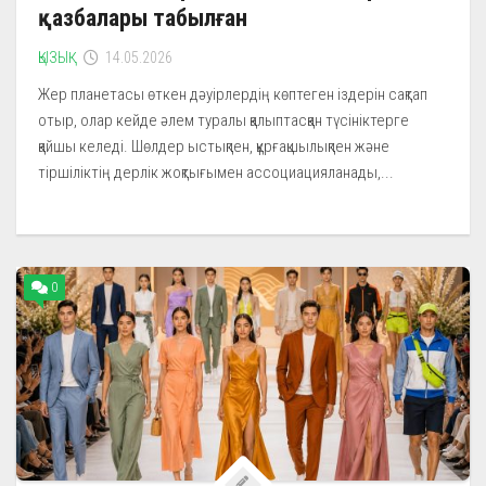
қазбалары табылған
ҚЫЗЫҚ
14.05.2026
Жер планетасы өткен дәуірлердің көптеген іздерін сақтап
отыр, олар кейде әлем туралы қалыптасқан түсініктерге
қайшы келеді. Шөлдер ыстықпен, құрғақшылықпен және
тіршіліктің дерлік жоқтығымен ассоциацияланады,...
0