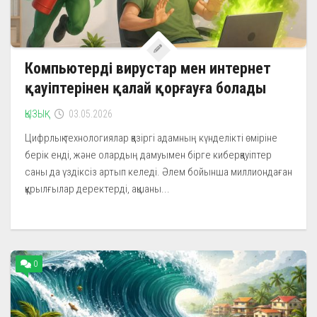
Компьютерді вирустар мен интернет
қауіптерінен қалай қорғауға болады
ҚЫЗЫҚ
03.05.2026
Цифрлық технологиялар қазіргі адамның күнделікті өміріне
берік енді, және олардың дамуымен бірге киберқауіптер
саны да үздіксіз артып келеді. Әлем бойынша миллиондаған
құрылғылар деректерді, ақшаны...
0