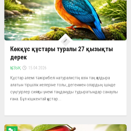
Көкқұс құстары туралы 27 қызықты
дерек
ҚЫЗЫҚ
15.04.2026
Құстар әлемі тәжірибелі натуралистің өзін таң қалдыра
алатын тіршілік иелеріне толы, дегенмен олардың ішінде
сүңгуірлер сияқты үнемі таңдануды тудыратындар санаулы
ғана. Бұл кішкентай құстар...
0