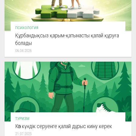
ПСИХОЛОГИЯ
Құрбандықсыз қарым-қатынасты қалай құруға
болады
06.04.2026
ТУРИЗМ
Көп күндік серуенге қалай дұрыс киіну керек
21.07.2025