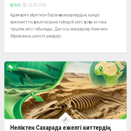
ҚЫЗЫҚ
26.05.2026
Адам қолға үйреткен барлық жануарлардың ішінде
өркениеттің қалыптасуына түйедей үлес қосқан аз ғана
тіршілік иесі табылады. Дәл осы жануарлар Азия мен
Африканың шексіз шөлдері...
0
Неліктен Сахарада ежелгі киттердің