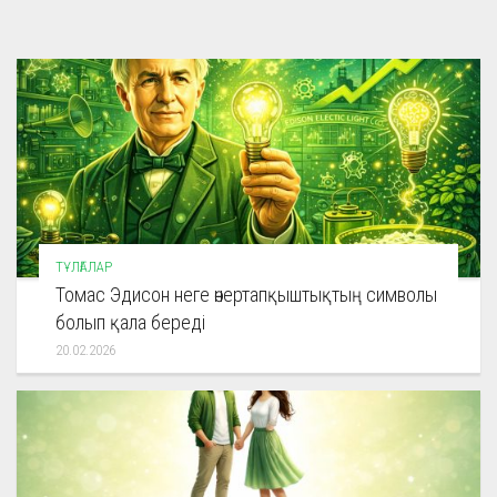
ТҰЛҒАЛАР
Томас Эдисон неге өнертапқыштықтың символы
болып қала береді
20.02.2026