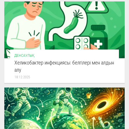
ДЕНСАУЛЫҚ
Хеликобактер инфекциясы: белгілері мен алдын
алу
18.12.2025