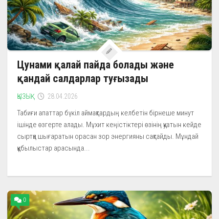
Цунами қалай пайда болады және
қандай салдарлар туғызады
ҚЫЗЫҚ
28.04.2026
Табиғи апаттар бүкіл аймақтардың келбетін бірнеше минут
ішінде өзгерте алады. Мұхит кеңістіктері өзінің қуатын кейде
сыртқа шығаратын орасан зор энергияны сақтайды. Мұндай
құбылыстар арасында...
0