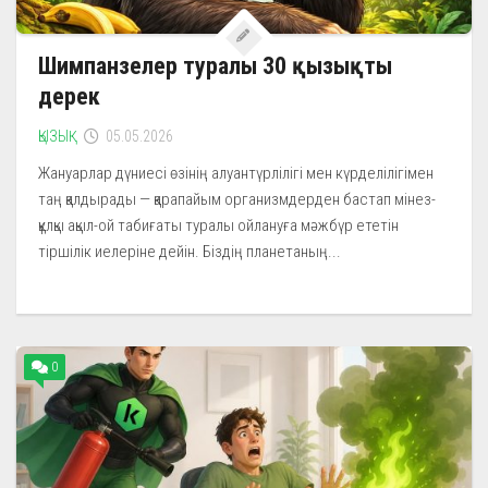
Шимпанзелер туралы 30 қызықты
дерек
ҚЫЗЫҚ
05.05.2026
Жануарлар дүниесі өзінің алуантүрлілігі мен күрделілігімен
таң қалдырады — қарапайым организмдерден бастап мінез-
құлқы ақыл-ой табиғаты туралы ойлануға мәжбүр ететін
тіршілік иелеріне дейін. Біздің планетаның...
0