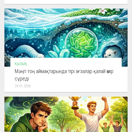
ҚЫЗЫҚ
Мәңгі тоң аймақтарында тірі ағзалар қалай өмір
сүреді
24.01.2026