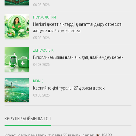
06.08.2026
ПСИХОЛОГИЯ
Негізгі қажеттіліктерді қанағаттандыру стрессті
жеңуге қалай көмектеседі
05.08.2026
ДЕНСАУЛЫҚ
Гипогликемияны қалай анықтап, қалай емдеу керек
04.08.2026
ҚЫЗЫҚ
Каспий теңізі туралы 27 қызықты дерек
03.08.2026
КӨРУЛЕР БОЙЫНША ТОП
Игуасу сарқырамалары туралы 25 қызықты дерек
18433