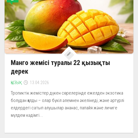
Манго жемісі туралы 22 қызықты
дерек
ҚЫЗЫҚ
13.04.2026
Тропиктік жемістер дүкен сөрелерінде ежелден экзотика
болудан қалды – олар бүкіл әлемнен әкелінеді, және әртүрлі
елдердегі сатып алушылар ананас, папайя және личиге
мүлдем кәдімгі...