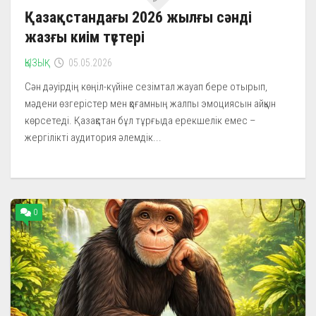
Қазақстандағы 2026 жылғы сәнді
жазғы киім түстері
ҚЫЗЫҚ
05.05.2026
Сән дәуірдің көңіл-күйіне сезімтал жауап бере отырып,
мәдени өзгерістер мен қоғамның жалпы эмоциясын айқын
көрсетеді. Қазақстан бұл тұрғыда ерекшелік емес –
жергілікті аудитория әлемдік...
0