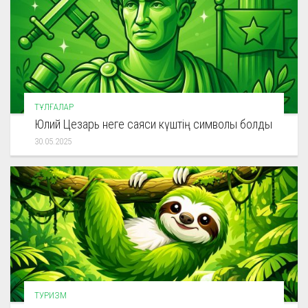
ТҰЛҒАЛАР
Юлий Цезарь неге саяси күштің символы болды
30.05.2025
ТУРИЗМ