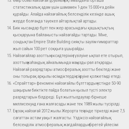
Өмір бойы найзағай ұруының ықтималдығы орташа
статистикалық адам үшін шамамен 1-ден 15 000-ға дейін
құрайды. Алайда найзағайлық белсенділік кезінде ашық
жерде болғанда тәуекел айтарлықтай артады.
Биік нысандар бұлт пен жер арасындағы қашықтықтың
қысқаруына байланысты найзағайды тартады. Міне,
сондықтан Empire State Building сияқты зәулім ғимараттар
жыл сайын 100 рет соққыға ұшырайды.
Найзағайлар азоттың оксидтерінің түзілуіне ықпал ете отырып,
азоттың жаһандық айналымында маңызды рөл атқарады.
Найзағай разрядтары атмосфералық азотты бекітеді және
оны топырақ арқылы өсімдіктердің сіңіруіне қолжетімді етеді.
«Спрайттар» феномені найзағайлы бұлттардың үстінде 50-90
шақырым биіктікте пайда болатын қызыл түсті электр
разрядтарын білдіреді. Бұл жылтылдаулар бірнеше
миллисекунд ғана жалғасады және тек 1989 жылы түсірілді.
Ең ұзақ найзағай 2012 жылы Жерорта теңізінде тіркелді және 7,5
сағаттан астам уақыт жалғасты. Үздіксіз найзағайлық
белсенділік атмосфералық жағдайлардың бірегей үйлесімі