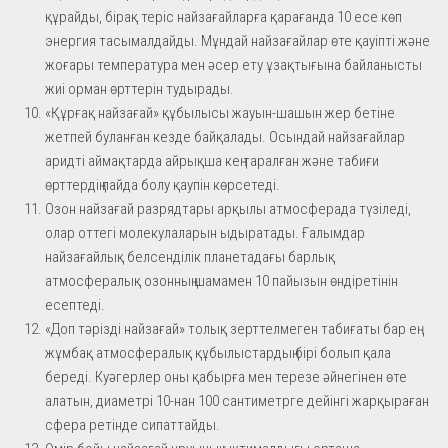
құрайды, бірақ теріс найзағайларға қарағанда 10 есе көп
энергия тасымалдайды. Мұндай найзағайлар өте қауіпті және
жоғары температура мен әсер ету ұзақтығына байланысты
жиі орман өрттерін тудырады.
«Құрғақ найзағай» құбылысы жауын-шашын жер бетіне
жетпей буланған кезде байқалады. Осындай найзағайлар
аридті аймақтарда айрықша кең таралған және табиғи
өрттердің пайда болу қаупін көрсетеді.
Озон найзағай разрядтары арқылы атмосферада түзіледі,
олар оттегі молекулаларын ыдыратады. Ғалымдар
найзағайлық белсенділік планетадағы барлық
атмосфералық озонның шамамен 10 пайызын өндіретінін
есептеді.
«Доп тәрізді найзағай» толық зерттелмеген табиғаты бар ең
жұмбақ атмосфералық құбылыстардың бірі болып қала
береді. Куәгерлер оны қабырға мен терезе әйнегінен өте
алатын, диаметрі 10-нан 100 сантиметрге дейінгі жарқыраған
сфера ретінде сипаттайды.