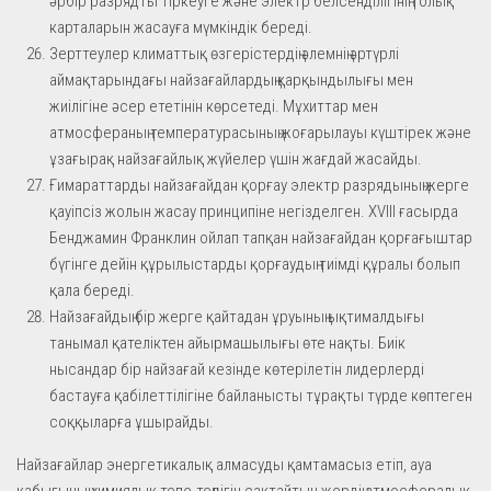
әрбір разрядты тіркеуге және электр белсенділігінің толық
карталарын жасауға мүмкіндік береді.
Зерттеулер климаттық өзгерістердің әлемнің әртүрлі
аймақтарындағы найзағайлардың қарқындылығы мен
жиілігіне әсер ететінін көрсетеді. Мұхиттар мен
атмосфераның температурасының жоғарылауы күштірек және
ұзағырақ найзағайлық жүйелер үшін жағдай жасайды.
Ғимараттарды найзағайдан қорғау электр разрядының жерге
қауіпсіз жолын жасау принципіне негізделген. XVIII ғасырда
Бенджамин Франклин ойлап тапқан найзағайдан қорғағыштар
бүгінге дейін құрылыстарды қорғаудың тиімді құралы болып
қала береді.
Найзағайдың бір жерге қайтадан ұруының ықтималдығы
танымал қателіктен айырмашылығы өте нақты. Биік
нысандар бір найзағай кезінде көтерілетін лидерлерді
бастауға қабілеттілігіне байланысты тұрақты түрде көптеген
соққыларға ұшырайды.
Найзағайлар энергетикалық алмасуды қамтамасыз етіп, ауа
қабығының химиялық тепе-теңдігін сақтайтын жердің атмосфералық