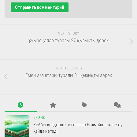
NEXT STORY
Құмырсқалар туралы 27 қызықты дерек
PREVIOUS STORY
Емен ағаштары туралы 31 қызықты дерек
ҚЫЗЫҚ
Кейбір көлдерде неге ағыс болмайды және су
қайда кетеді