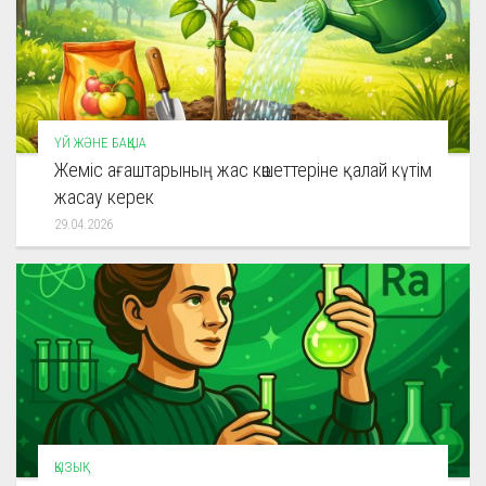
ҮЙ ЖӘНЕ БАҚША
Жеміс ағаштарының жас көшеттеріне қалай күтім
жасау керек
29.04.2026
ҚЫЗЫҚ