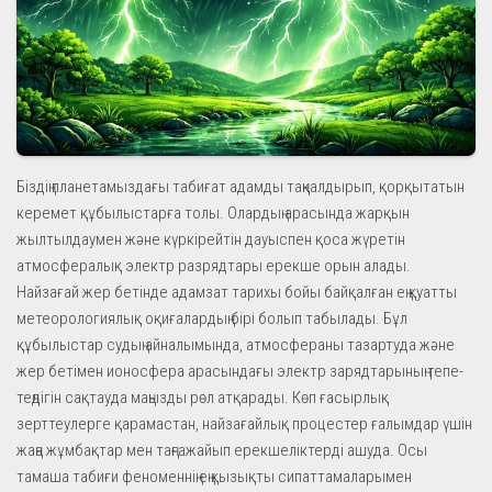
Біздің планетамыздағы табиғат адамды таңқалдырып, қорқытатын
керемет құбылыстарға толы. Олардың арасында жарқын
жылтылдаумен және күркірейтін дауыспен қоса жүретін
атмосфералық электр разрядтары ерекше орын алады.
Найзағай жер бетінде адамзат тарихы бойы байқалған ең қуатты
метеорологиялық оқиғалардың бірі болып табылады. Бұл
құбылыстар судың айналымында, атмосфераны тазартуда және
жер бетімен ионосфера арасындағы электр зарядтарының тепе-
теңдігін сақтауда маңызды рөл атқарады. Көп ғасырлық
зерттеулерге қарамастан, найзағайлық процестер ғалымдар үшін
жаңа жұмбақтар мен таңғажайып ерекшеліктерді ашуда. Осы
тамаша табиғи феноменнің ең қызықты сипаттамаларымен