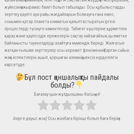
жүйесінің ажырамас бөлігі болып табылады. Осы құбылыстарды
зерттеу қауіпті ауа-райы жағдайларын болжауға ғана емес,
сонымен қатар планета климатын қалыптастыратын іргелі
процестерді түсінуге көмектеседі. Табиғат күштеріне құрметпен
қарау және қауіпсіздік ережелерін сақтау найзағайлық қызметке
байланысты тәуекелдерді азайтуға мүмкіндік береді. Жалғасып
жатқан ғылыми зерттеулер осы керемет феноменнің барған сайын
жаңа аспектілерін ашып, қоршаған әлемнің шексіз күрделілігін
көрсетуде.
Бұл пост қаншалықты пайдалы
болды?
Бағалау үшін жұлдызшаны басыңыз!
Әзірге дауыс жоқ! Осы жазбаға бірінші болып баға беріңіз.