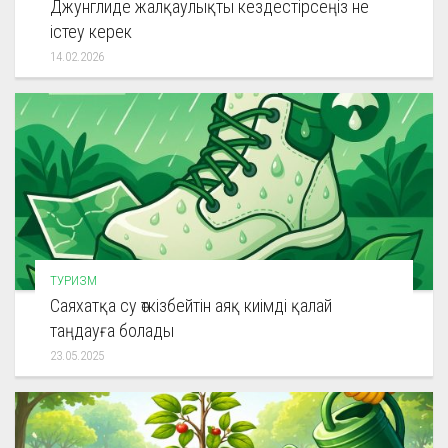
Джунглиде жалқаулықты кездестірсеңіз не
істеу керек
14.02.2026
ТУРИЗМ
Саяхатқа су өткізбейтін аяқ киімді қалай
таңдауға болады
23.05.2025