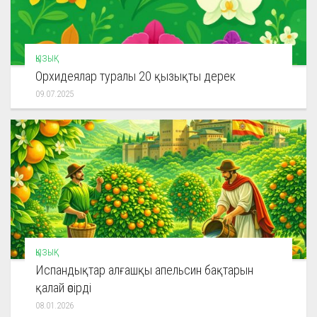
ҚЫЗЫҚ
Орхидеялар туралы 20 қызықты дерек
09.07.2025
ҚЫЗЫҚ
Испандықтар алғашқы апельсин бақтарын
қалай өсірді
08.01.2026