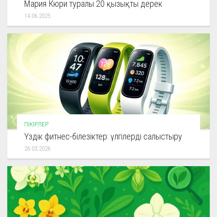
Мария Кюри туралы 20 қызықты дерек
14.06.2025
ПІКІРЛЕР
Үздік фитнес-білезіктер: үлгілерді салыстыру
26.03.2026