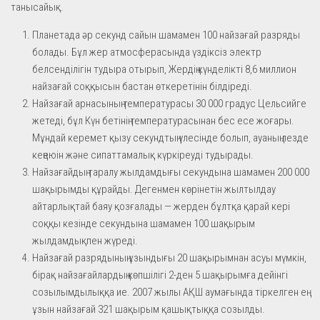
танысайық.
Планетада әр секунд сайын шамамен 100 найзағай разряды
болады. Бұл жер атмосферасында үздіксіз электр
белсенділігін тудыра отырып, Жердің күнделікті 8,6 миллион
найзағай соққысын бастан өткеретінін білдіреді.
Найзағай арнасының температурасы 30 000 градус Цельсийге
жетеді, бұл Күн бетінің температурасынан бес есе жоғары.
Мұндай керемет қызу секундтың үлесінде болып, ауаның лезде
кеңеюін және сипаттамалық күркіреуді тудырады.
Найзағайдың таралу жылдамдығы секундына шамамен 200 000
шақырымды құрайды. Дегенмен көрінетін жылтылдау
айтарлықтай баяу қозғалады — жерден бұлтқа қарай кері
соққы кезінде секундына шамамен 100 шақырым
жылдамдықпен жүреді.
Найзағай разрядының ұзындығы 20 шақырымнан асуы мүмкін,
бірақ найзағайлардың көпшілігі 2-ден 5 шақырымға дейінгі
созылымдылыққа ие. 2007 жылы АҚШ аумағында тіркелген ең
ұзын найзағай 321 шақырым қашықтыққа созылды.