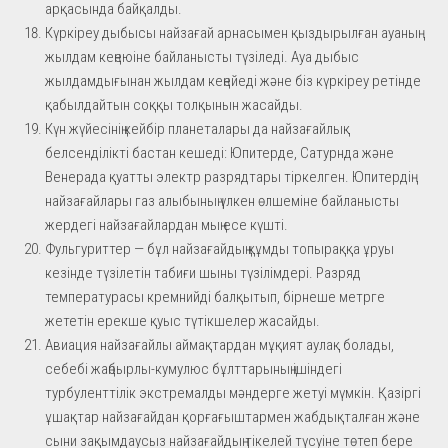
арқасында байқалды.
Күркіреу дыбысы найзағай арнасымен қыздырылған ауаның
жылдам кеңеюіне байланысты түзіледі. Ауа дыбыс
жылдамдығынан жылдам кеңейеді және біз күркіреу ретінде
қабылдайтын соққы толқынын жасайды.
Күн жүйесінің кейбір планеталары да найзағайлық
белсенділікті бастан кешеді: Юпитерде, Сатурнда және
Венерада қуатты электр разрядтары тіркелген. Юпитердің
найзағайлары газ алыбының үлкен өлшеміне байланысты
жердегі найзағайлардан мың есе күшті.
Фульгуриттер — бұл найзағайдың құмды топыраққа ұруы
кезінде түзілетін табиғи шыны түзілімдері. Разряд
температурасы кремнийді балқытып, бірнеше метрге
жететін ерекше қуыс түтікшелер жасайды.
Авиация найзағайлы аймақтардан мұқият аулақ болады,
себебі жаңбырлы-кумулюс бұлттарының ішіндегі
турбуленттілік экстремалды мәндерге жетуі мүмкін. Қазіргі
ұшақтар найзағайдан қорғағыштармен жабдықталған және
сыни зақымдаусыз найзағайдың тікелей түсуіне төтеп бере