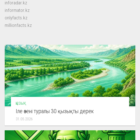
inforadar.kz
informator.kz
onlyfacts.kz
millionfacts.kz
ҚЫЗЫҚ
Іле өзені туралы 30 қызықты дерек
31.05.2026