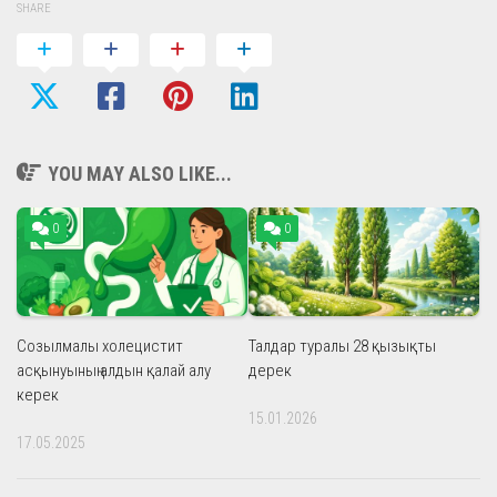
SHARE
YOU MAY ALSO LIKE...
0
0
Созылмалы холецистит
Талдар туралы 28 қызықты
асқынуының алдын қалай алу
дерек
керек
15.01.2026
17.05.2025