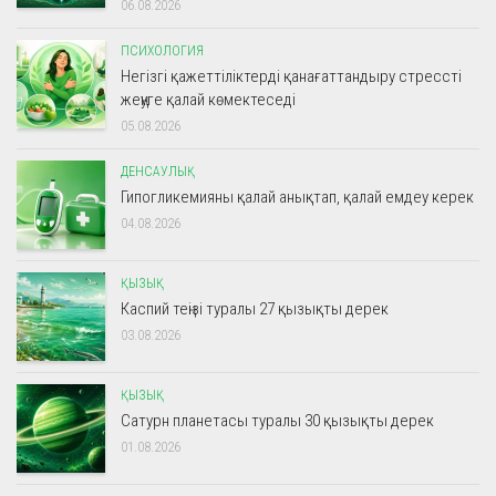
06.08.2026
ПСИХОЛОГИЯ
Негізгі қажеттіліктерді қанағаттандыру стрессті
жеңуге қалай көмектеседі
05.08.2026
ДЕНСАУЛЫҚ
Гипогликемияны қалай анықтап, қалай емдеу керек
04.08.2026
ҚЫЗЫҚ
Каспий теңізі туралы 27 қызықты дерек
03.08.2026
ҚЫЗЫҚ
Сатурн планетасы туралы 30 қызықты дерек
01.08.2026