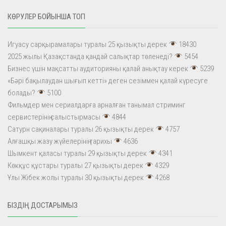
КӨРУЛЕР БОЙЫНША ТОП
Игуасу сарқырамалары туралы 25 қызықты дерек
18430
2025 жылы Қазақстанда қандай салықтар төленеді?
5454
Бизнес үшін мақсатты аудиторияны қалай анықтау керек
5239
«Бәрі бақылаудан шығып кетті» деген сезіммен қалай күресуге
болады?
5100
Фильмдер мен сериалдарға арналған танымал стриминг
сервистерінің салыстырмасы
4844
Сатурн сақиналары туралы 26 қызықты дерек
4757
Алғашқы жазу жүйелерінің тарихы
4636
Шымкент қаласы туралы 29 қызықты дерек
4341
Көкқұс құстары туралы 27 қызықты дерек
4329
Ұлы Жібек жолы туралы 30 қызықты дерек
4268
БІЗДІҢ ДОСТАРЫМЫЗ