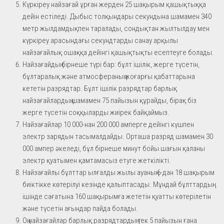
Күркіреу найзағай ұрған жерден 25 шақырым қашықтыққа
дейін естіледі. Дыбыс толқындары секундына шамамен 340
метр жылдамдықпен таралады, сондықтан жылтылдау мен
күркіреу арасындағы секундтарды санау арқылы
найзағайлық ошаққа дейінгі қашықтықты есептеуге болады.
Найзағайдың бірнеше түрі бар: бұлт ішілік, жерге түсетін,
бұлтаралық және атмосфераның жоғарғы қабаттарына
кететін разрядтар. Бұлт ішілік разрядтар барлық
найзағайлардың шамамен 75 пайызын құрайды, бірақ біз
жерге түсетін соққыларды жиірек байқаймыз.
Найзағайлар 10 000-нан 200 000 амперге дейінгі күшпен
электр зарядын тасымалдайды. Орташа разряд шамамен 30
000 ампер әкеледі, бұл бірнеше минут бойы шағын қаланы
электр қуатымен қамтамасыз етуге жеткілікті.
Найзағайлы бұлттар ылғалды жылы ауаның 6-дан 18 шақырым
биіктікке көтерілуі кезінде қалыптасады. Мұндай бұлттардың
ішінде сағатына 160 шақырымға жететін қуатты көтерілетін
және түсетін ағындар пайда болады.
Оң найзағайлар барлық разрядтардың тек 5 пайызын ғана