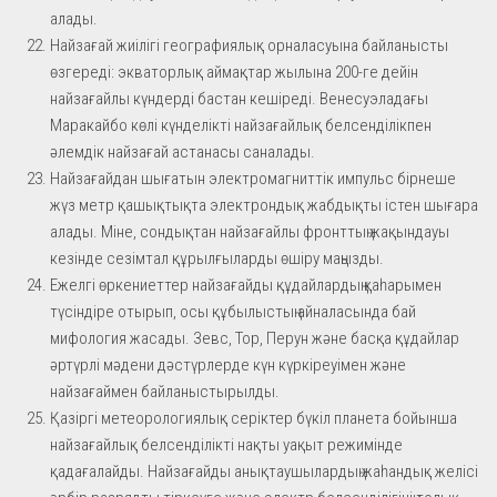
алады.
Найзағай жиілігі географиялық орналасуына байланысты
өзгереді: экваторлық аймақтар жылына 200-ге дейін
найзағайлы күндерді бастан кешіреді. Венесуэладағы
Маракайбо көлі күнделікті найзағайлық белсенділікпен
әлемдік найзағай астанасы саналады.
Найзағайдан шығатын электромагниттік импульс бірнеше
жүз метр қашықтықта электрондық жабдықты істен шығара
алады. Міне, сондықтан найзағайлы фронттың жақындауы
кезінде сезімтал құрылғыларды өшіру маңызды.
Ежелгі өркениеттер найзағайды құдайлардың қаһарымен
түсіндіре отырып, осы құбылыстың айналасында бай
мифология жасады. Зевс, Тор, Перун және басқа құдайлар
әртүрлі мәдени дәстүрлерде күн күркіреуімен және
найзағаймен байланыстырылды.
Қазіргі метеорологиялық серіктер бүкіл планета бойынша
найзағайлық белсенділікті нақты уақыт режимінде
қадағалайды. Найзағайды анықтаушылардың жаһандық желісі