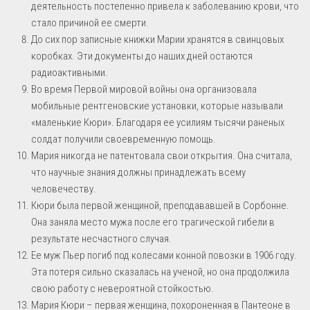
деятельность постепенно привела к заболеванию крови, что
стало причиной ее смерти.
До сих пор записные книжки Марии хранятся в свинцовых
коробках. Эти документы до наших дней остаются
радиоактивными.
Во время Первой мировой войны она организовала
мобильные рентгеновские установки, которые называли
«маленькие Кюри». Благодаря ее усилиям тысячи раненых
солдат получили своевременную помощь.
Мария никогда не патентовала свои открытия. Она считала,
что научные знания должны принадлежать всему
человечеству.
Кюри была первой женщиной, преподававшей в Сорбонне.
Она заняла место мужа после его трагической гибели в
результате несчастного случая.
Ее муж Пьер погиб под колесами конной повозки в 1906 году.
Эта потеря сильно сказалась на ученой, но она продолжила
свою работу с невероятной стойкостью.
Мария Кюри – первая женщина, похороненная в Пантеоне в