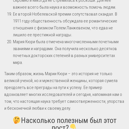
скромно и никогда не стремилась к роскоши. Для нее
важнее всего была наука и возможность помочь людям.
Ее второй Нобелевской премии сопутствовал скандал. В
1911 году общественность обсуждала ее романтические
отношения с физиком Полем Ланжевеном, что едва не
лишило ее престижной награды.
Мария Кюри была отмечена многочисленными почетными
званиями и наградами. Она получила несколько десятков
почетных докторских степеней в разных университетах
мира.
Таким образом, жизнь Марии Кюри – это история не только
великой ученой, но и мужественной женщины, которая сумела
преодолеть все преграды на пути к успеху. Ее пример
вдохновляет многих исследователей и сегодня, напоминая нам о
том, что настоящая наука требует самоотверженности, упорства
и бесконечной любви к своему делу.
Насколько полезным был этот
пост?