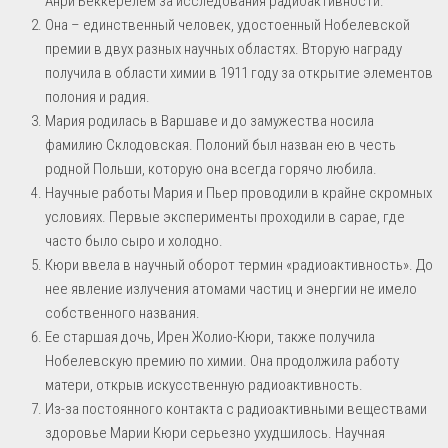
Анри Беккерелем за исследования радиоактивности.
Она – единственный человек, удостоенный Нобелевской
премии в двух разных научных областях. Вторую награду
получила в области химии в 1911 году за открытие элементов
полония и радия.
Мария родилась в Варшаве и до замужества носила
фамилию Склодовская. Полоний был назван ею в честь
родной Польши, которую она всегда горячо любила.
Научные работы Мария и Пьер проводили в крайне скромных
условиях. Первые эксперименты проходили в сарае, где
часто было сыро и холодно.
Кюри ввела в научный оборот термин «радиоактивность». До
нее явление излучения атомами частиц и энергии не имело
собственного названия.
Ее старшая дочь, Ирен Жолио-Кюри, также получила
Нобелевскую премию по химии. Она продолжила работу
матери, открыв искусственную радиоактивность.
Из-за постоянного контакта с радиоактивными веществами
здоровье Марии Кюри серьезно ухудшилось. Научная