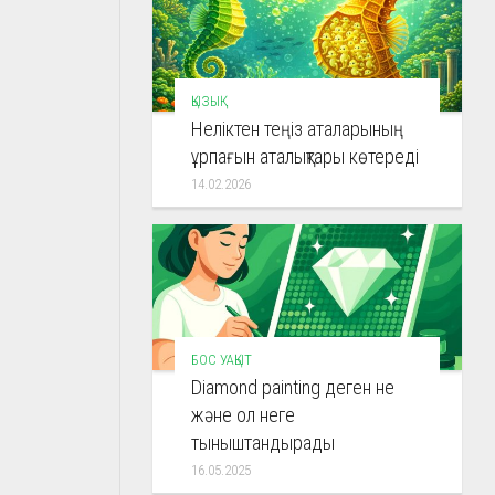
ҚЫЗЫҚ
Неліктен теңіз аталарының
ұрпағын аталықтары көтереді
14.02.2026
БОС УАҚЫТ
Diamond painting деген не
және ол неге
тыныштандырады
16.05.2025