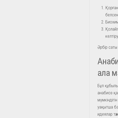
Қорға
белсен
Биохим
Қолайл
келтіру
Әрбір саты
Анаби
ала м
Бұл құбылы
анабиоз қ
мүмкіндігі
уақытша ба
идеялар тә