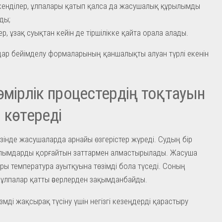
енділер, ұлпалары қатып қалса да жасушалық құрылымды
ды;
тер, ұзақ суықтан кейін де тіршілікке қайта орала алады.
ар бейімделу формаларының қаншалықты алуан түрлі екенін
өмірлік процестердің тоқтауын
 көтереді
зінде жасушаларда арнайы өзгерістер жүреді. Судың бір
рылымдарды қорғайтын заттармен алмастырылады. Жасуша
ы температура ауытқуына төзімді бола түседі. Соның
ұлпалар қатты әсерлерден зақымданбайды.
змді жақсырақ түсіну үшін негізгі кезеңдерді қарастыру