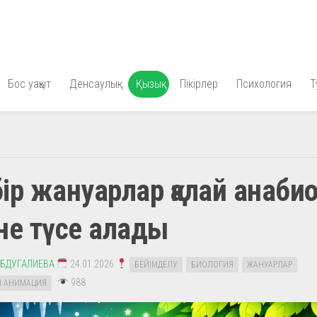
Бос уақыт
Денсаулық
Қызық
Пікірлер
Психология
Т
ір жануарлар қалай анаби
не түсе алады
АБДУГАЛИЕВА
24.01.2026
БЕЙІМДЕЛУ
БИОЛОГИЯ
ЖАНУАРЛАР
988
Н АНИМАЦИЯ