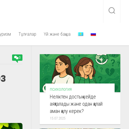
уризм
Тұлғалар
Үй және бақша
0
оз
ПСИХОЛОГИЯ
Неліктен достық кейде
аяқталады және одан қалай
аман қалу керек?
15.07.2025