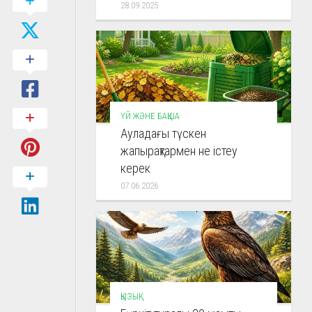
28.09.2025
ҮЙ ЖӘНЕ БАҚША
Ауладағы түскен
жапырақтармен не істеу
керек
07.06.2026
ҚЫЗЫҚ