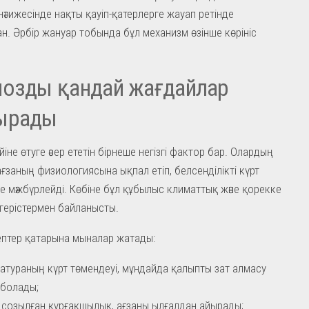
нәтижесінде нақты қауіп-қатерлерге жауап ретінде
н. Әрбір жануар тобында бұл механизм өзінше көрініс
иозды қандай жағдайлар
ырады
іне өтуге әсер ететін бірнеше негізгі фактор бар. Олардың
ағзаның физиологиясына ықпал етіп, белсенділікті күрт
е мәжбүрлейді. Көбіне бұл құбылыс климаттық және қорекке
герістермен байланысты.
бептер қатарына мыналар жатады:
атураның күрт төмендеуі, мұндайда қалыпты зат алмасу
і болады;
 созылған құрғақшылық, ағзаны ылғалдан айырады;