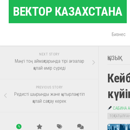
Skip
ВЕКТОР КАЗАХСТАНА
to
content
Бизнес
NEXT STORY
ҚЫЗЫҚ
Мәңгі тоң аймақтарында тірі ағзалар
қалай өмір сүреді
Кейб
PREVIOUS STORY
күйі
Редисті шырынды және қытырлақ етіп
қалай сақтау керек
САБИНА 
ТОҚТАТЫЛҒА