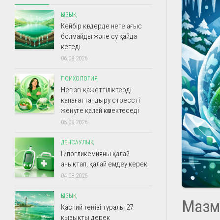
ҚЫЗЫҚ
Кейбір көлдерде неге ағыс
болмайды және су қайда
кетеді
06.08.2026
ПСИХОЛОГИЯ
Негізгі қажеттіліктерді
қанағаттандыру стрессті
жеңуге қалай көмектеседі
05.08.2026
ДЕНСАУЛЫҚ
Гипогликемияны қалай
анықтап, қалай емдеу керек
04.08.2026
ҚЫЗЫҚ
Мазм
Каспий теңізі туралы 27
қызықты дерек