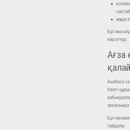
қосмек
сақтай
жәндік
Бұл мысалд
көрсетеді.
Ағза 
қалай
Анабиоз ке
бөлігі құ
қабықшалар
арқасында 
Бұл механи
пайдалы: