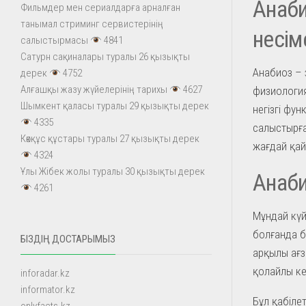
Анаби
Фильмдер мен сериалдарға арналған
танымал стриминг сервистерінің
несім
салыстырмасы
4841
Сатурн сақиналары туралы 26 қызықты
Анабиоз – 
дерек
4752
Алғашқы жазу жүйелерінің тарихы
4627
физиология
Шымкент қаласы туралы 29 қызықты дерек
негізгі фун
4335
салыстырға
Көкқұс құстары туралы 27 қызықты дерек
жағдай қай
4324
Ұлы Жібек жолы туралы 30 қызықты дерек
Анаби
4261
Мұндай күй
болғанда б
БІЗДІҢ ДОСТАРЫМЫЗ
арқылы ағз
қолайлы ке
inforadar.kz
informator.kz
Бұл қабіле