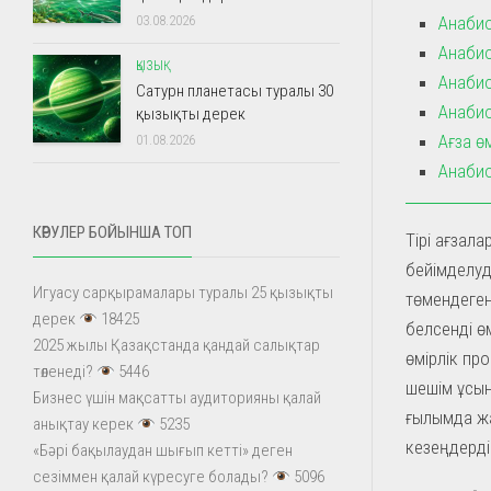
Анабио
03.08.2026
Анабио
ҚЫЗЫҚ
Анаби
Сатурн планетасы туралы 30
Анабио
қызықты дерек
Ағза ө
01.08.2026
Анабио
КӨРУЛЕР БОЙЫНША ТОП
Тірі ағзал
бейімделуд
Игуасу сарқырамалары туралы 25 қызықты
төмендеген
дерек
18425
белсенді ө
2025 жылы Қазақстанда қандай салықтар
өмірлік пр
төленеді?
5446
шешім ұсын
Бизнес үшін мақсатты аудиторияны қалай
ғылымда жа
анықтау керек
5235
кезеңдерді
«Бәрі бақылаудан шығып кетті» деген
сезіммен қалай күресуге болады?
5096