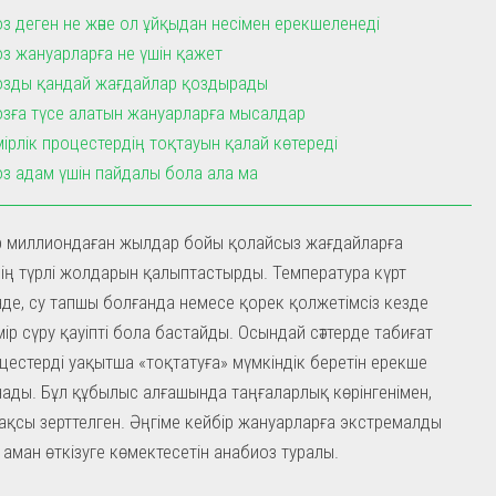
з деген не және ол ұйқыдан несімен ерекшеленеді
з жануарларға не үшін қажет
озды қандай жағдайлар қоздырады
зға түсе алатын жануарларға мысалдар
мірлік процестердің тоқтауын қалай көтереді
з адам үшін пайдалы бола ала ма
ар миллиондаған жылдар бойы қолайсыз жағдайларға
ің түрлі жолдарын қалыптастырды. Температура күрт
де, су тапшы болғанда немесе қорек қолжетімсіз кезде
мір сүру қауіпті бола бастайды. Осындай сәттерде табиғат
оцестерді уақытша «тоқтатуға» мүмкіндік беретін ерекше
ады. Бұл құбылыс алғашында таңғаларлық көрінгенімен,
қсы зерттелген. Әңгіме кейбір жануарларға экстремалды
 аман өткізуге көмектесетін анабиоз туралы.