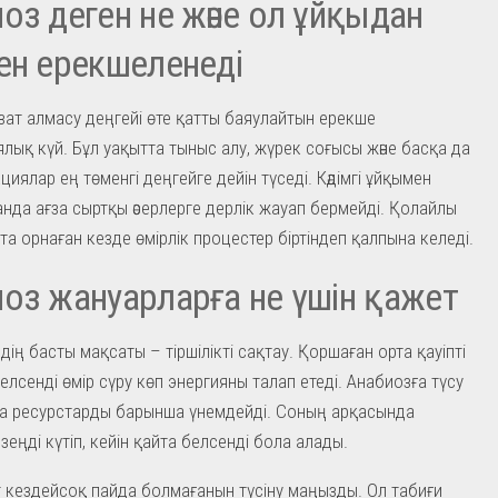
оз деген не және ол ұйқыдан
ен ерекшеленеді
зат алмасу деңгейі өте қатты баяулайтын ерекше
лық күй. Бұл уақытта тыныс алу, жүрек соғысы және басқа да
кциялар ең төменгі деңгейге дейін түседі. Кәдімгі ұйқымен
нда ағза сыртқы әсерлерге дерлік жауап бермейді. Қолайлы
та орнаған кезде өмірлік процестер біртіндеп қалпына келеді.
оз жануарларға не үшін қажет
дің басты мақсаты – тіршілікті сақтау. Қоршаған орта қауіпті
елсенді өмір сүру көп энергияны талап етеді. Анабиозға түсу
а ресурстарды барынша үнемдейді. Соның арқасында
зеңді күтіп, кейін қайта белсенді бола алады.
т кездейсоқ пайда болмағанын түсіну маңызды. Ол табиғи