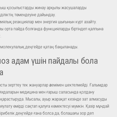
ныш қосылыстарды жинау арқылы жасушаларды
діліктің төмендеуіне дайындау.
иялық реакциялар мен энергия шығынын күрт азайту.
ы орта пайда болғанда функцияларды біртіндеп қалпына
.
 молекулалық деңгейде қатаң бақыланады.
оз адам үшін пайдалы бола
а
сты зерттеу тек жануарлар әлемімен шектелмейді. Ғалымдар
ағидаларын медицина мен ғарыш саласында қолдану
н қарастыруда. Мысалы, ауыр жарақат кезінде зат алмасуды
яулату өмірді сақтап қалуға көмектесуі мүмкін. Қазір мұндай
жірибелік деңгейде ғана болса да, болашағы зор деп