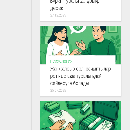
Бүркіт туралы 20 қызықты
дерек
27.12.2025
ПСИХОЛОГИЯ
Жанжалсыз ерлі-зайыптылар
ретінде ақша туралы қалай
сөйлесуге болады
25.07.2025