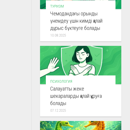
ТУРИЗМ
Чемодандағы орынды
үнемдеу үшін киімді қалай
дұрыс бүктеуге болады
10.08.2025
ПСИХОЛОГИЯ
Салауатты жеке
шекараларды қалай құруға
болады
07.12.2025