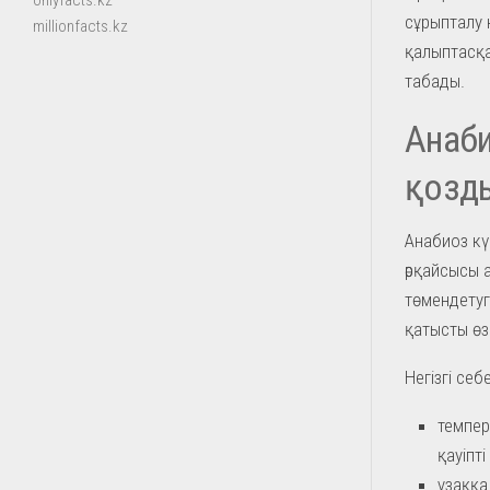
onlyfacts.kz
сұрыпталу 
millionfacts.kz
қалыптасқа
табады.
Анаб
қозд
Анабиоз күй
әрқайсысы 
төмендетуг
қатысты өз
Негізгі се
темпер
қауіпт
ұзаққа