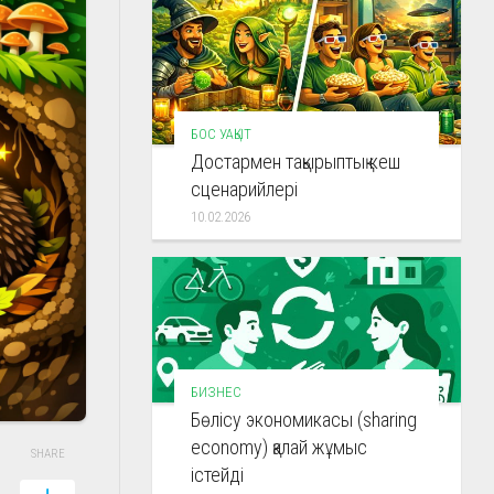
БОС УАҚЫТ
Достармен тақырыптық кеш
сценарийлері
10.02.2026
БИЗНЕС
Бөлісу экономикасы (sharing
economy) қалай жұмыс
SHARE
істейді