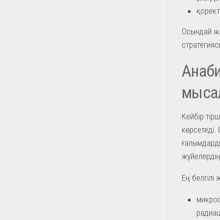
қорект
Осындай жа
стратегияс
Анаби
мыса
Кейбір тір
көрсетеді.
ғалымдард
жүйелердің 
Ең белгілі 
микрос
радиац