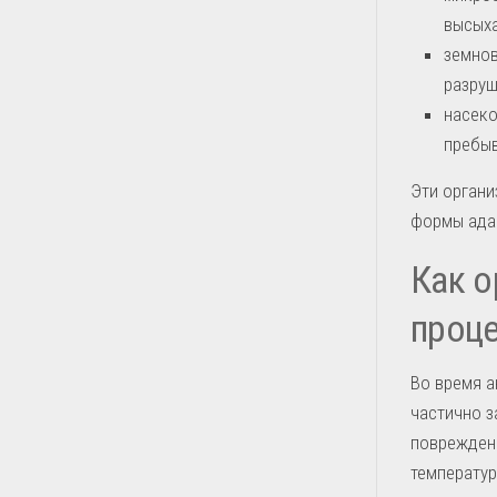
высыха
земнов
разруш
насеко
пребыв
Эти органи
формы ада
Как о
проц
Во время а
частично 
поврежден
температур