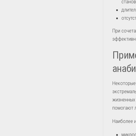
станов
длител
отсутс
При сочета
эффективно
Прим
анаби
Некоторые
экстремаль
жизненных 
помогают 
Наиболее и
микрос