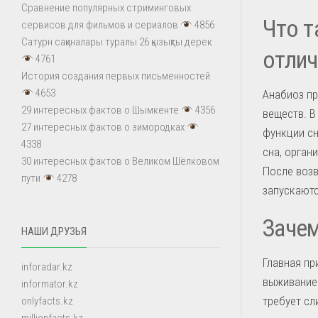
Сравнение популярных стриминговых
Что т
сервисов для фильмов и сериалов
4856
Сатурн сақиналары туралы 26 қызықты дерек
отлич
4761
История создания первых письменностей
4653
Анабиоз п
29 интересных фактов о Шымкенте
4356
веществ. В
27 интересных фактов о зимородках
функции сн
4338
сна, орган
30 интересных фактов о Великом Шёлковом
После воз
пути
4278
запускаютс
Заче
НАШИ ДРУЗЬЯ
Главная пр
inforadar.kz
выживанием
informator.kz
требует сл
onlyfacts.kz