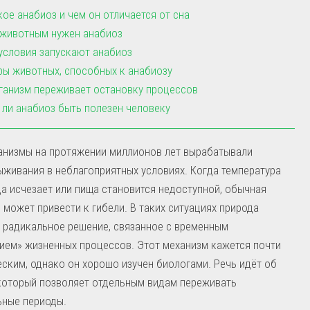
кое анабиоз и чем он отличается от сна
 животным нужен анабиоз
условия запускают анабиоз
ы животных, способных к анабиозу
ганизм переживает остановку процессов
ли анабиоз быть полезен человеку
анизмы на протяжении миллионов лет вырабатывали
живания в неблагоприятных условиях. Когда температура
да исчезает или пища становится недоступной, обычная
 может привести к гибели. В таких ситуациях природа
 радикальное решение, связанное с временным
ием» жизненных процессов. Этот механизм кажется почти
ским, однако он хорошо изучен биологами. Речь идёт об
который позволяет отдельным видам переживать
ьные периоды.