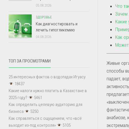
Что та
05.08.2026
Зачем
ЗДОРОВЬЕ
Какие 
Как диагностировать и
Пример
лечить гипогликемию
Как ор
04.08.2026
Может 
ТОП ЗА ПРОСМОТРАМИ
Живые орг
способы вы
25 интересных фактов о водопадах Игуасу
падает, во
18437
активность
Какие налоги нужно платить в Казахстане в
предлагает
2025 году?
5461
«выключен
Как определить целевую аудиторию для
фантастиче
бизнеса
5250
анабиозе, 
Как справляться с ощущением, что «всё
экстремал
выходит из-под контроля»
5105