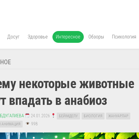
Досуг
Здоровье
Интересное
Обзоры
Психология
СНОЕ
ему некоторые животные
т впадать в анабиоз
АБДУГАЛИЕВА
24.01.2026
БЕЙІМДЕЛУ
БИОЛОГИЯ
ЖАНУАРЛАР
998
Н АНИМАЦИЯ