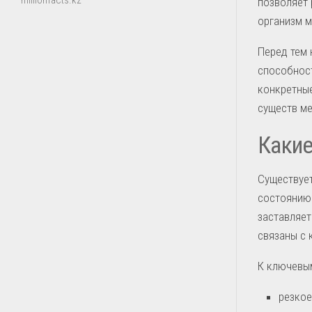
millionfacts.kz
позволяет 
организм 
Перед тем 
способност
конкретные
существ ме
Какие
Существует
состоянию.
заставляет
связаны с 
К ключевым
резкое