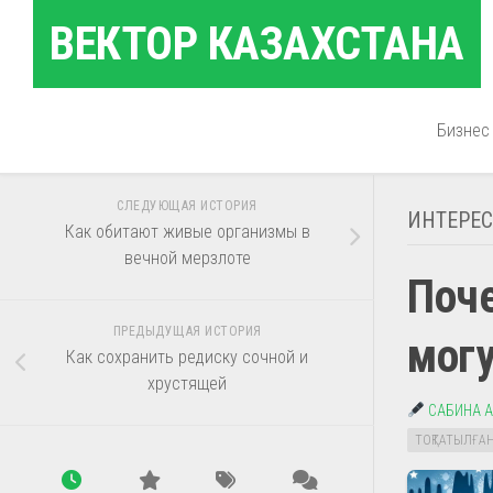
Перейти
ВЕКТОР КАЗАХСТАНА
к
содержанию
Бизнес
СЛЕДУЮЩАЯ ИСТОРИЯ
ИНТЕРЕ
Как обитают живые организмы в
вечной мерзлоте
Поч
ПРЕДЫДУЩАЯ ИСТОРИЯ
могу
Как сохранить редиску сочной и
хрустящей
САБИНА 
ТОҚТАТЫЛҒА