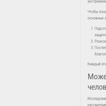
экстремаль
Чтобы поня
основные э
Подгот
защитн
Резкое
Постеп
благоп
Каждый эта
Может
челов
Исследован
рассматри