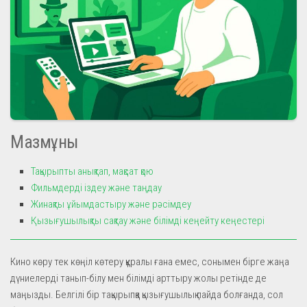
Мазмұны
Тақырыпты анықтап, мақсат қою
Фильмдерді іздеу және таңдау
Жинақты ұйымдастыру және рәсімдеу
Қызығушылықты сақтау және білімді кеңейту кеңестері
Кино көру тек көңіл көтеру құралы ғана емес, сонымен бірге жаңа
дүниелерді танып-білу мен білімді арттыру жолы ретінде де
маңызды. Белгілі бір тақырыпқа қызығушылық пайда болғанда, сол