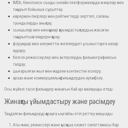
IMDb, Кинопоиск сынды онлайн платформаларда жанрлар мен
тақырып бойынша сұрыптау;
көрермен пікірлері мен рейтингтерді зерттеп, сапалы
туындыларды анықтау;
сыншылар мен киноқұмар қауымдастықтардың жасаған
тақырыптық тізімдерін қарау;
форумдар мен әлеуметтік желілердегі ұсыныстарға назар
аудару;
белгілі режиссерлер мен актерлердің фильмографиясын
талдау;
шығарылған жыл мен мәдени контекстіні ескеру;
арзан және коммерциялық фильмдерден аулақ болу.
Осы жүйелі тәсіл фильмдер жинағын бай әрі мазмұнды етеді.
Жинақты ұйымдастыру және рәсімдеу
Таңдалған фильмдерді қарауға ыңғайлы етіп реттеу маңызды.
Аты-жөні, режиссері және қысқаша сюжет сипаттамасы бар