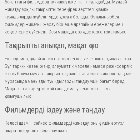
бағыттағы фильмдерді жинақтау қажеттілігі туындайды. Мұндай
жинақтау арқылы тақырыпты тереңірек зерттеп, қызықты
туындыларды жүйелі түрде қарауға болады. Өз қолыңызбен
фильмдер жинағын жасау бірнеше қарапайым ережелер мен
кеңестерге сүйенеді. Осы мақалада сол әдістерге тоқталамыз.
Тақырыпты анықтап, мақсат қою
Ең алдымен, қандай аспектіні зерттегіңіз келетінін нақтылаған жөн.
Бұл тарихи кезең, жанр, әлеуметтік мәселе немесе режиссерлік
стиль болуы мүмкін. Тақырыптың нақтылығы сізге киноөнердің мол
мұрасында маңызды туындыларды таңдау үшін бағыт береді.
Мақсаттар да әртүрлі: жай ғана демалу немесе ғылыми
қызығушылық.
Фильмдерді іздеу және таңдау
Келесі қадам — сәйкес фильмдерді жинақтау, оның үшін әртүрлі
ақпарат көздерін пайдалану қажет.