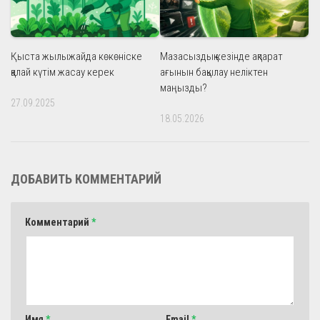
Қыста жылыжайда көкөніске
Мазасыздық кезінде ақпарат
қалай күтім жасау керек
ағынын бақылау неліктен
маңызды?
27.09.2025
18.05.2026
ДОБАВИТЬ КОММЕНТАРИЙ
Комментарий
*
Имя
*
Email
*