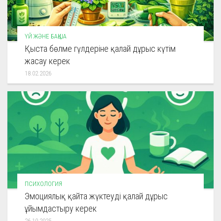
ҮЙ ЖӘНЕ БАҚША
Қыста бөлме гүлдеріне қалай дұрыс күтім
жасау керек
18.02.2026
ПСИХОЛОГИЯ
Эмоциялық қайта жүктеуді қалай дұрыс
ұйымдастыру керек
26.10.2025