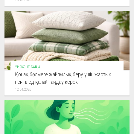
ҮЙ ЖӘНЕ БАҚША
Қонақ бөлмеге жайлылық беру үшін жастық
пен плед қалай таңдау керек
12.04.2026