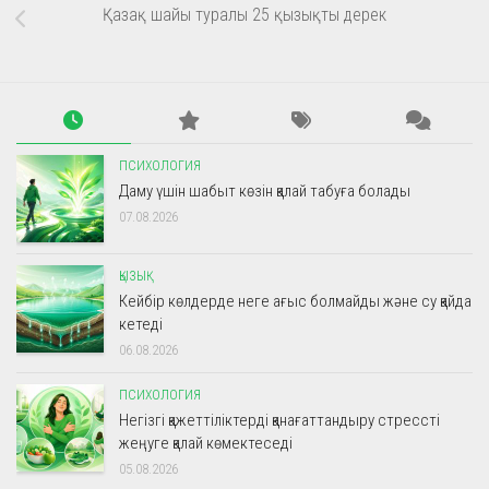
Қазақ шайы туралы 25 қызықты дерек
ПСИХОЛОГИЯ
Даму үшін шабыт көзін қалай табуға болады
07.08.2026
ҚЫЗЫҚ
Кейбір көлдерде неге ағыс болмайды және су қайда
кетеді
06.08.2026
ПСИХОЛОГИЯ
Негізгі қажеттіліктерді қанағаттандыру стрессті
жеңуге қалай көмектеседі
05.08.2026