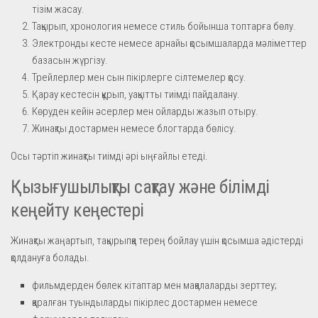
тізім жасау.
Тақырып, хронология немесе стиль бойынша топтарға бөлу.
Электронды кесте немесе арнайы қосымшаларда мәліметтер
базасын жүргізу.
Трейлерлер мен сын пікірлерге сілтемелер қосу.
Қарау кестесін құрып, уақытты тиімді пайдалану.
Көруден кейін әсерлер мен ойларды жазып отыру.
Жинақты достармен немесе блогтарда бөлісу.
Осы тәртіп жинақты тиімді әрі ыңғайлы етеді.
Қызығушылықты сақтау және білімді
кеңейту кеңестері
Жинақты жаңартып, тақырыпқа терең бойлау үшін қосымша әдістерді
қолдануға болады.
фильмдерден бөлек кітаптар мен мақалаларды зерттеу;
қаралған туындыларды пікірлес достармен немесе