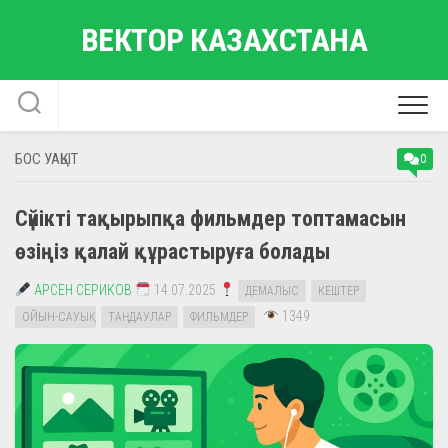
Skip
ВЕКТОР КАЗАХСТАНА
to
content
БОС УАҚЫТ
0
Сүйікті тақырыпқа фильмдер топтамасын
өзіңіз қалай құрастыруға болады
АРСЕН СЕРИКОВ
14.07.2025
ДЕМАЛЫС
КЕШТЕР
1349
ОЙЫН-САУЫҚ
ТАҢДАУЛАР
ФИЛЬМДЕР