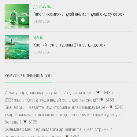
ДЕНСАУЛЫҚ
Гипогликемияны қалай анықтап, қалай емдеу керек
04.08.2026
ҚЫЗЫҚ
Каспий теңізі туралы 27 қызықты дерек
03.08.2026
КӨРУЛЕР БОЙЫНША ТОП
Игуасу сарқырамалары туралы 25 қызықты дерек
18435
2025 жылы Қазақстанда қандай салықтар төленеді?
5458
Бизнес үшін мақсатты аудиторияны қалай анықтау керек
5243
«Бәрі бақылаудан шығып кетті» деген сезіммен қалай күресуге
болады?
5105
Фильмдер мен сериалдарға арналған танымал стриминг
сервистерінің салыстырмасы
4850