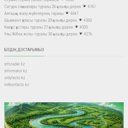
Сатурн сақиналары туралы 26 қызықты дерек
4761
Алғашқы жазу жүйелерінің тарихы
4647
Шымкент қаласы туралы 29 қызықты дерек
4350
Көкқұс құстары туралы 27 қызықты дерек
4335
Ұлы Жібек жолы туралы 30 қызықты дерек
4276
БІЗДІҢ ДОСТАРЫМЫЗ
inforadar.kz
informator.kz
onlyfacts.kz
millionfacts.kz