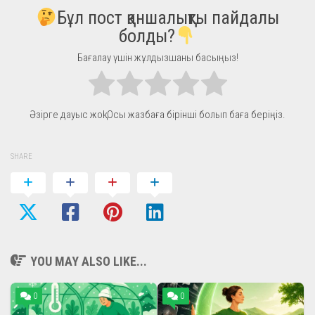
Бұл пост қаншалықты пайдалы
болды?
Бағалау үшін жұлдызшаны басыңыз!
Әзірге дауыс жоқ! Осы жазбаға бірінші болып баға беріңіз.
SHARE
YOU MAY ALSO LIKE...
0
0