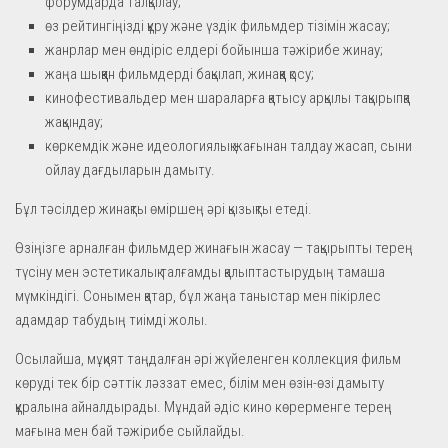
форумдарда талқылау;
өз рейтингіңізді құру және үздік фильмдер тізімін жасау;
жанрлар мен өндіріс елдері бойынша тәжірибе жинау;
жаңа шыққан фильмдерді бақылап, жинаққа қосу;
кинофестивальдер мен шараларға қатысу арқылы тақырыпқа
жақындау;
көркемдік және идеологиялық жағынан талдау жасап, сыни
ойлау дағдыларын дамыту.
Бұл тәсілдер жинақты өміршең әрі қызықты етеді.
Өзіңізге арналған фильмдер жинағын жасау — тақырыпты терең
түсіну мен эстетикалық талғамды қалыптастырудың тамаша
мүмкіндігі. Сонымен қатар, бұл жаңа таныстар мен пікірлес
адамдар табудың тиімді жолы.
Осылайша, мұқият таңдалған әрі жүйеленген коллекция фильм
көруді тек бір сәттік ләззат емес, білім мен өзін-өзі дамыту
құралына айналдырады. Мұндай әдіс кино көрерменге терең
мағына мен бай тәжірибе сыйлайды.