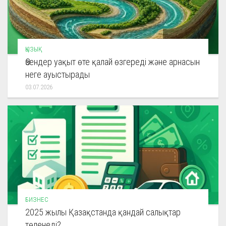
ҚЫЗЫҚ
Өзендер уақыт өте қалай өзгереді және арнасын
неге ауыстырады
03.07.2026
БИЗНЕС
2025 жылы Қазақстанда қандай салықтар
төленеді?