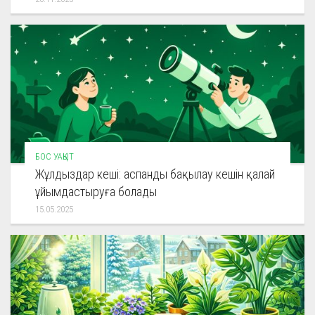
БОС УАҚЫТ
Жұлдыздар кеші: аспанды бақылау кешін қалай
ұйымдастыруға болады
15.05.2025