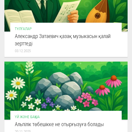
ТҰЛҒАЛАР
Александр Затаевич қазақ музыкасын қалай
зерттеді
03.12.2025
ҮЙ ЖӘНЕ БАҚША
Альпілік төбешікке не отырғызуға болады
20.11.2025