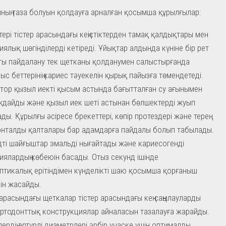
ның таза болуын қолдауға арналған қосымша құрылғылар:
птері тістер арасындағы кеңістіктерден тамақ қалдықтары мен
иялық шөгінділерді кетіреді. Ұйықтар алдында күніне бір рет
ы пайдалану тек щетканы қолданумен салыстырғанда
ыс беттерінің кариес тәуекелін қырық пайызға төмендетеді.
тор қызыл иекті қысым астында бағытталған су ағынымен
дайды және қызыл иек шеті астынан бөлшектерді жуып
ды. Құрылғы әсіресе брекеттері, көпір протездері және терең
нталды қалталары бар адамдарға пайдалы болып табылады.
ті шайғыштар эмальді нығайтады және кариесогенді
иялардың көбеюін басады. Отыз секунд ішінде
птикалық ерітіндімен күнделікті шаю қосымша қорғаныш
ін жасайды.
 арасындағы щеткалар тістер арасындағы кең саңылауларды
ртодонттық конструкциялар айналасын тазалауға жарайды.
ердің әртүрлі диаметрлері әрбір учаске үшін оптималды