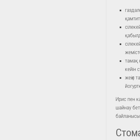
газдал
қамтит
сілеке
қабылд
сілеке
жеміст
тамақ 
кейін су
жеңіл т
йогурт
Ирис пен к
шайнау бет
байланысын
Стома