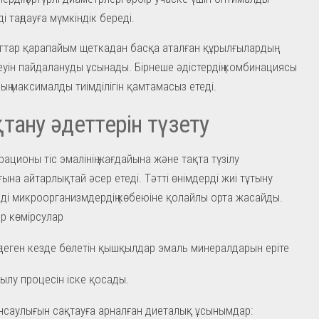
і таңдауға мүмкіндік береді.
тар қарапайым щеткадан басқа аталған құрылғылардың
еуін пайдалануды ұсынады. Бірнеше әдістердің комбинациясы
ың максималды тиімділігін қамтамасыз етеді.
тану әдеттерін түзету
рационы тіс эмалінің жағдайына және тақта түзілу
на айтарлықтай әсер етеді. Тәтті өнімдерді жиі тұтыну
ді микроорганизмдердің көбеюіне қолайлы орта жасайды.
р көмірсулар
ңдеген кезде бөлетін қышқылдар эмаль минералдарын еріте
зылу процесін іске қосады.
денсаулығын сақтауға арналған диеталық ұсынымдар: