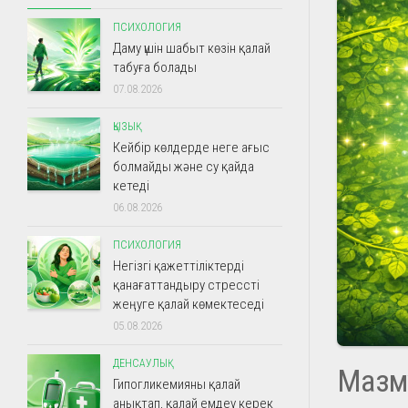
ПСИХОЛОГИЯ
Даму үшін шабыт көзін қалай
табуға болады
07.08.2026
ҚЫЗЫҚ
Кейбір көлдерде неге ағыс
болмайды және су қайда
кетеді
06.08.2026
ПСИХОЛОГИЯ
Негізгі қажеттіліктерді
қанағаттандыру стрессті
жеңуге қалай көмектеседі
05.08.2026
ДЕНСАУЛЫҚ
Мазм
Гипогликемияны қалай
анықтап, қалай емдеу керек