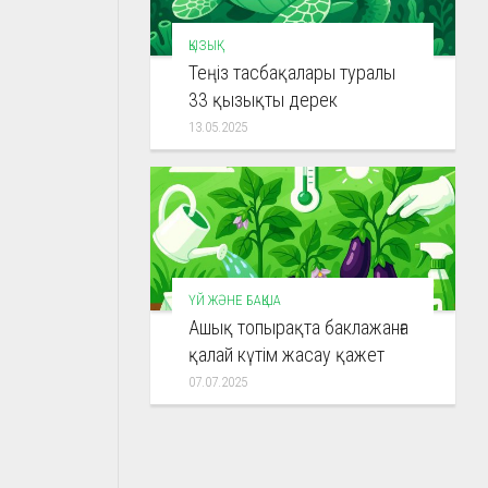
ҚЫЗЫҚ
Теңіз тасбақалары туралы
33 қызықты дерек
13.05.2025
ҮЙ ЖӘНЕ БАҚША
Ашық топырақта баклажанға
қалай күтім жасау қажет
07.07.2025