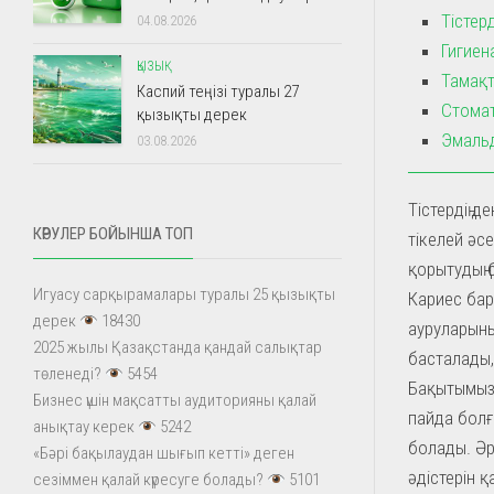
Тістер
04.08.2026
Гигиен
ҚЫЗЫҚ
Тамақт
Каспий теңізі туралы 27
Стомат
қызықты дерек
Эмальд
03.08.2026
Тістердің 
КӨРУЛЕР БОЙЫНША ТОП
тікелей әс
қорытудың б
Игуасу сарқырамалары туралы 25 қызықты
Кариес бар
дерек
18430
ауруларының
2025 жылы Қазақстанда қандай салықтар
басталады,
төленеді?
5454
Бақытымыз
Бизнес үшін мақсатты аудиторияны қалай
пайда болғ
анықтау керек
5242
болады. Әр
«Бәрі бақылаудан шығып кетті» деген
әдістерін 
сезіммен қалай күресуге болады?
5101