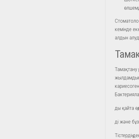
өлшемд
Стоматолог
кемінде ек
алдын алуд
Тамақ
Тамақтану 
жылдамдығы
кариесоген
Бактерияла
ды қайта ө
ді және бұ
Тістердің 