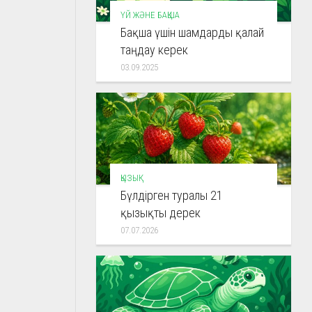
ҮЙ ЖӘНЕ БАҚША
Бақша үшін шамдарды қалай
таңдау керек
03.09.2025
ҚЫЗЫҚ
Бүлдірген туралы 21
қызықты дерек
07.07.2026