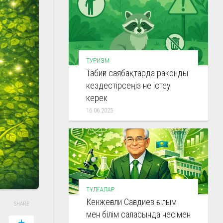
ТУРИЗМ
Табиғи саябақтарда раконды
кездестірсеңіз не істеу
керек
16.06.2025
ТҰЛҒАЛАР
Кенжеғали Сағадиев ғылым
SHARE
мен білім саласында несімен