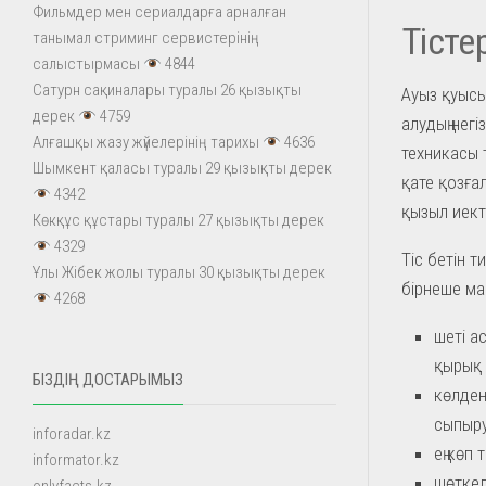
Фильмдер мен сериалдарға арналған
Тісте
танымал стриминг сервистерінің
салыстырмасы
4844
Сатурн сақиналары туралы 26 қызықты
Ауыз қуысы
дерек
4759
алудың негі
Алғашқы жазу жүйелерінің тарихы
4636
техникасы 
Шымкент қаласы туралы 29 қызықты дерек
қате қозға
4342
қызыл иект
Көкқұс құстары туралы 27 қызықты дерек
4329
Тіс бетін 
Ұлы Жібек жолы туралы 30 қызықты дерек
бірнеше ма
4268
шеті а
қырық 
БІЗДІҢ ДОСТАРЫМЫЗ
көлдене
сыпыру
inforadar.kz
ең көп
informator.kz
шөткел