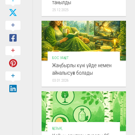
танылды
25.12.2025
БОС УАҚЫТ
Жаңбырлы күні үйде немен
айналысуға болады
03.01.2026
ҚЫЗЫҚ