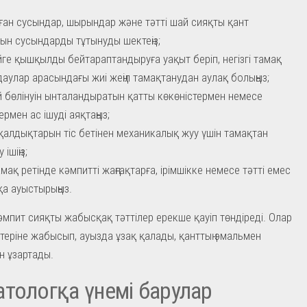
ған сусындар, шырындар және тәтті шай сияқты қант
ын сусындарды тұтынуды шектеңіз;
йге қышқылды бейтараптандыруға уақыт беріп, негізгі тамақ
аулар арасындағы жиі жеңіл тамақтанудан аулақ болыңыз;
й бөлінуін ынталандыратын қатты көкөністермен немесе
ермен ас ішуді аяқтаңыз;
қалдықтарын тіс бетінен механикалық жуу үшін тамақтан
 ішіңіз;
амақ ретінде кәмпитті жаңғақтарға, ірімшікке немесе тәтті емес
қа ауыстырыңыз.
әмпит сияқты жабысқақ тәттілер ерекше қауіп төндіреді. Олар
теріне жабысып, ауызда ұзақ қалады, қанттың эмальмен
 ұзартады.
тологқа үнемі барулар