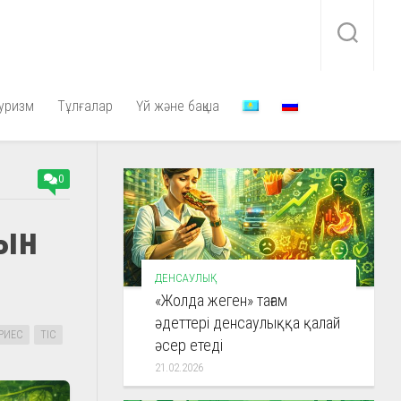
уризм
Тұлғалар
Үй және бақша
0
дын
ДЕНСАУЛЫҚ
«Жолда жеген» тағам
әдеттері денсаулыққа қалай
РИЕС
ТІС
әсер етеді
21.02.2026