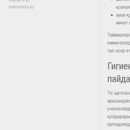
onlyfacts.kz
қозғал
millionfacts.kz
ауыз қ
минут 
Таймерлері
көмектесед
тыс әсер 
Гигие
пайда
Тіс щеткасы
арасындағы
учаскелерд
қоздырады.
ерітінділе