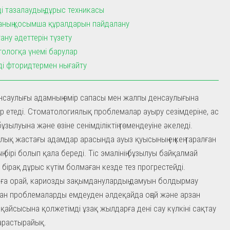
ді тазалаудың дұрыс техникасы
аның қосымша құралдарын пайдалану
ану әдеттерін түзету
ологқа үнемі барулар
і фторидтермен нығайту
денсаулығы адамның өмір сапасы мен жалпы денсаулығына
ер етеді. Стоматологиялық проблемалар ауыру сезімдеріне, ас
ұзылуына және өзіне сенімділіктің төмендеуіне әкеледі.
лық жастағы адамдар арасында ауыз қуысының ең кең таралған
 бірі болып қала береді. Тіс эмалінің бұзылуы байқалмай
 бірақ дұрыс күтім болмаған кезде тез прогрестейді.
ға орай, кариозды зақымданулардың дамуын болдырмау
ан проблемаларды емдеуден әлдеқайда оңай және арзан
қайсысына қолжетімді ұзақ жылдарға дені сау күлкіні сақтау
қарастырайық.