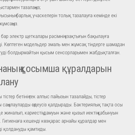
ыстармен тазалаңыз;
уысының барлық учаскелерін толық тазалауға кемінде екі
жұмсаңыз.
 бар электр щеткалары рәсімнің ұзақтығын бақылауға
і. Көптеген модельдер эмаль мен жұмсақ тіндерге шамадан
етуді болдырмайтын қысым сенсорларымен жабдықталған.
наның қосымша құралдарын
лану
 тістер бетінің тек алпыс пайызын тазалайды, тістер
 саңылауларды өңдеусіз қалдырады. Бактериялық тақта осы
е жиналып, кариестің дамуын және қызыл иектің қабынуын
 Гигиенаға кешенді көзқарас арнайы құралдар мен
рді қолдануды қамтиды.