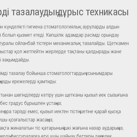
рді тазалаудың дұрыс техникасы
н күнделікті гигиена стоматологиялық ауруларды алдын
зі болып қызмет етеді. Көпшілік адамдар рәсімді орындау
туралы ойланбай тістерін механикалық тазалайды. Щеткамен
лыстар қол жетпейтін жерлерде тақтаны қалдырады және
і зақымдайды.
тиімді тазалау бойынша стоматологтардың ұсынымдары
ңызды ережелерді қамтиды:
стынан шөгінділерді кетіру үшін щетканы қызыл иек сызығына
бес градус бұрышпен ұстаңыз;
ң ара тәрізді емес, қызыл иектен тістің шетіне қарай қысқа
шы қозғалыстар жасаңыз;
 тақта жиналатын тіс қатарының ішкі жағына назар аударыңыз;
ердің фиссураларға өтуі үшін шайнау беттерін дөңгелек