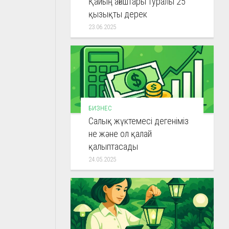
Қайың ағаштары туралы 25
қызықты дерек
23.06.2025
БИЗНЕС
Салық жүктемесі дегеніміз
не және ол қалай
қалыптасады
24.05.2025