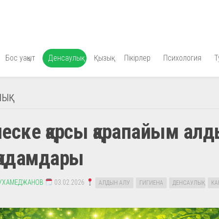
Бос уақыт
Денсаулық
Қызық
Пікірлер
Психология
Т
ЫҚ
еске қарсы қарапайым ал
қадамдары
УХАМЕДЖАНОВ
03.02.2026
АЛДЫН АЛУ
ГИГИЕНА
ДЕНСАУЛЫҚ
КА