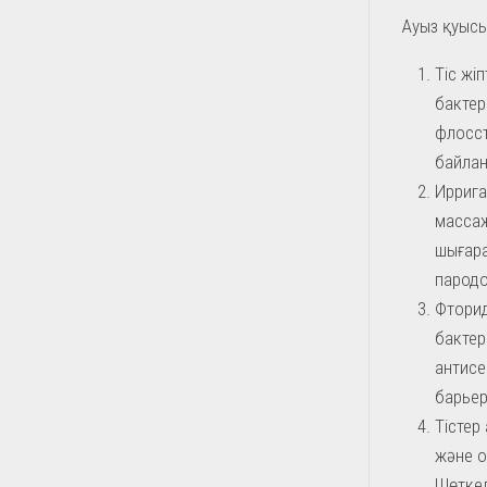
Ауыз қуысы
Тіс жі
бактер
флосст
байлан
Иррига
массаж
шығара
пародо
Фторид
бактер
антисе
барьер
Тістер
және о
Шөткел