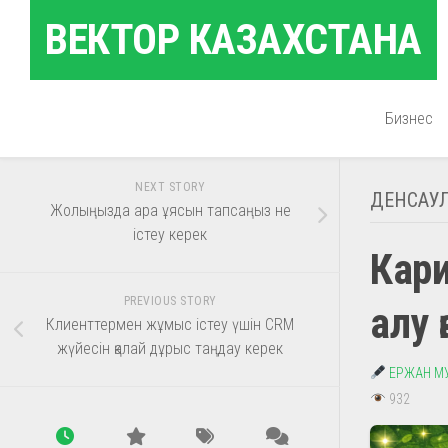
Skip
ВЕКТОР КАЗАХСТАНА
to
content
Бизнес
NEXT STORY
ДЕНСАУЛ
Жолыңызда ара ұясын тапсаңыз не
істеу керек
Кари
PREVIOUS STORY
алу 
Клиенттермен жұмыс істеу үшін CRM
жүйесін қалай дұрыс таңдау керек
ЕРЖАН М
932