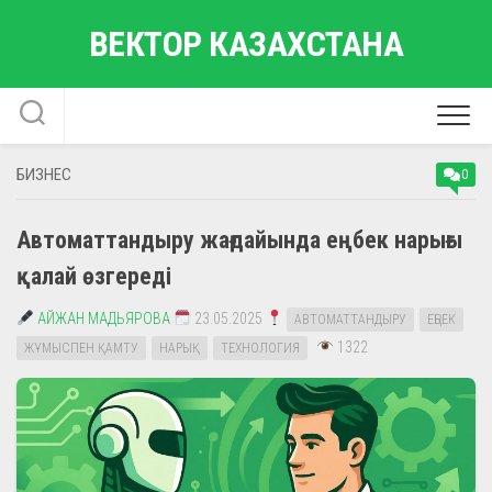
Skip
ВЕКТОР КАЗАХСТАНА
to
content
БИЗНЕС
0
Автоматтандыру жағдайында еңбек нарығы
қалай өзгереді
АЙЖАН МАДЬЯРОВА
23.05.2025
АВТОМАТТАНДЫРУ
ЕҢБЕК
1322
ЖҰМЫСПЕН ҚАМТУ
НАРЫҚ
ТЕХНОЛОГИЯ