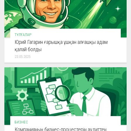
ТҰЛҒАЛАР
Юрий Гагарин ғарышқа ұшқан алғашқы адам
қалай болды
23.05.2025
БИЗНЕС
Компанияның бизнес-процестерін аудиттен