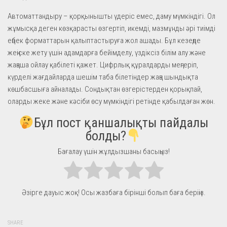
Автоматтандыру – қорқынышты үдеріс емес, даму мүмкіндігі. Ол
жұмысқа деген көзқарасты өзгертіп, икемді, мазмұнды әрі тиімді
еңбек форматтарын қалыптастыруға жол ашады. Бұл кезеңде
жеңіске жету үшін адамдарға бейімделу, үздіксіз білім алу және
жаңаша ойлау қабілеті қажет. Цифрлық құралдарды меңгеріп,
күрделі жағдайларда шешім таба білетіндер жаңа шындықта
көшбасшыға айналады. Сондықтан өзгерістерден қорықпай,
оларды жеке және кәсіби өсу мүмкіндігі ретінде қабылдаған жөн.
Бұл пост қаншалықты пайдалы
болды?
Бағалау үшін жұлдызшаны басыңыз!
Әзірге дауыс жоқ! Осы жазбаға бірінші болып баға беріңіз.
SHARE