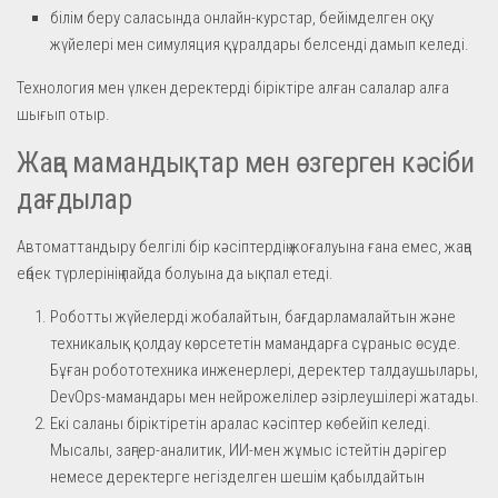
білім беру саласында онлайн-курстар, бейімделген оқу
жүйелері мен симуляция құралдары белсенді дамып келеді.
Технология мен үлкен деректерді біріктіре алған салалар алға
шығып отыр.
Жаңа мамандықтар мен өзгерген кәсіби
дағдылар
Автоматтандыру белгілі бір кәсіптердің жоғалуына ғана емес, жаңа
еңбек түрлерінің пайда болуына да ықпал етеді.
Роботты жүйелерді жобалайтын, бағдарламалайтын және
техникалық қолдау көрсететін мамандарға сұраныс өсуде.
Бұған робототехника инженерлері, деректер талдаушылары,
DevOps-мамандары мен нейрожелілер әзірлеушілері жатады.
Екі саланы біріктіретін аралас кәсіптер көбейіп келеді.
Мысалы, заңгер-аналитик, ИИ-мен жұмыс істейтін дәрігер
немесе деректерге негізделген шешім қабылдайтын