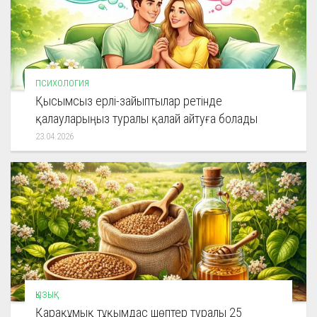
ПСИХОЛОГИЯ
Қысымсыз ерлі-зайыптылар ретінде
қалауларыңыз туралы қалай айтуға болады
23.04.2026
ҚЫЗЫҚ
Қарақұмық тұқымдас шөптер туралы 25