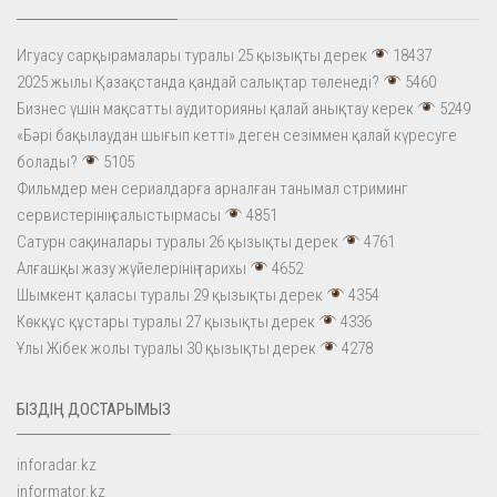
Игуасу сарқырамалары туралы 25 қызықты дерек
18437
2025 жылы Қазақстанда қандай салықтар төленеді?
5460
Бизнес үшін мақсатты аудиторияны қалай анықтау керек
5249
«Бәрі бақылаудан шығып кетті» деген сезіммен қалай күресуге
болады?
5105
Фильмдер мен сериалдарға арналған танымал стриминг
сервистерінің салыстырмасы
4851
Сатурн сақиналары туралы 26 қызықты дерек
4761
Алғашқы жазу жүйелерінің тарихы
4652
Шымкент қаласы туралы 29 қызықты дерек
4354
Көкқұс құстары туралы 27 қызықты дерек
4336
Ұлы Жібек жолы туралы 30 қызықты дерек
4278
БІЗДІҢ ДОСТАРЫМЫЗ
inforadar.kz
informator.kz