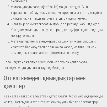
экономист.
Жұмсақ дағдылардың (soft skills) маңызы артуда. Сын
тұрғысынан ойлау, коммуникация, креативтілік пен икемділік
сияқты қасиеттерді автоматтандыру мүмкін емес.
Білім өмір бойы жалғасатын процесс ретінде қабылдануда.
Көп адам мамандығын ауыстырып, жаңа цифрлық құралдарды
меңгеруге көшті.
Жетекшілер мен менеджерлер қашықтан және цифрлық
кеңістікте басқару тәсілдерін қайта қарап, мотивация мен
командалық өзара әрекет форматын өзгертуде.
Болашақ жеке кәсіпке емес, бейімделу мен қайта оқуға
негізделген дағдыларға тәуелді болады.
Өтпелі кезеңдегі қиындықтар мен
қауіптер
Кез келген өзгеріс әлеуетпен қатар белгілі бір қиындықтармен де
келеді. Қоғамдағы тепе-теңдікті сақтау үшін бұл проблемаларды