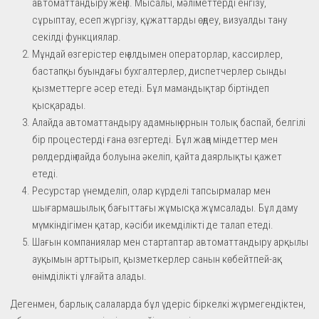
автоматтандыру жеңіл. Мысалы, мәліметтерді енгізу,
сұрыптау, есеп жүргізу, құжаттарды өңдеу, визуалды тану
секілді функциялар.
Мұндай өзгерістер ең алдымен операторлар, кассирлер,
бастапқы буындағы бухгалтерлер, диспетчерлер сынды
қызметтерге әсер етеді. Бұл мамандықтар біртіндеп
қысқарады.
Алайда автоматтандыру адамның орнын толық баспай, белгілі
бір процестерді ғана өзгертеді. Бұл жаңа міндеттер мен
рөлдердің пайда болуына әкеліп, қайта даярлықты қажет
етеді.
Ресурстар үнемделіп, олар күрделі тапсырмалар мен
шығармашылық бағыттағы жұмысқа жұмсалады. Бұл даму
мүмкіндігімен қатар, кәсіби икемділікті де талап етеді.
Шағын компаниялар мен стартаптар автоматтандыру арқылы
ауқымын арттырып, қызметкерлер санын көбейтпей-ақ
өнімділікті ұлғайта алады.
Дегенмен, барлық салаларда бұл үдеріс біркелкі жүрмегендіктен,