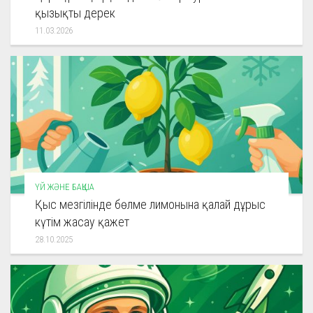
қызықты дерек
11.03.2026
ҮЙ ЖӘНЕ БАҚША
Қыс мезгілінде бөлме лимонына қалай дұрыс
күтім жасау қажет
28.10.2025