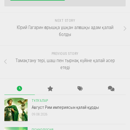
NEXT STORY
Юрий Гагарин ғарышқа ұшқан алғашқы адам қалай
болды
PREVIOUS STORY
Тамақтану тері, шаш пен тырнақ күйіне қалай әсер
етеді
ТҰЛҒАЛАР
Август Рим империясын қалай құрды
09.08.2026
ПСИХОЛОГИЯ