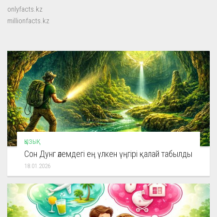
onlyfacts.kz
millionfacts.kz
ҚЫЗЫҚ
Сон Дунг әлемдегі ең үлкен үңгірі қалай табылды
18.01.2026