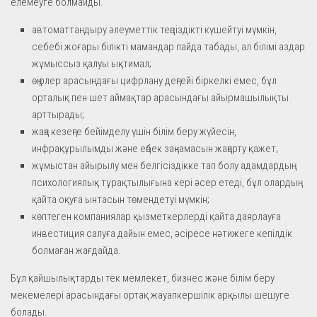
елемеуге болмайды.
автоматтандыру әлеуметтік теңсіздікті күшейтуі мүмкін,
себебі жоғары білікті мамандар пайда табады, ал білімі аздар
жұмыссыз қалуы ықтимал;
өңірлер арасындағы цифрлану деңгейі біркелкі емес, бұл
орталық пен шет аймақтар арасындағы айырмашылықты
арттырады;
жаңа кезеңге бейімделу үшін білім беру жүйесін,
инфрақұрылымды және еңбек заңнамасын жаңарту қажет;
жұмыстан айырылу мен белгісіздікке тап болу адамдардың
психологиялық тұрақтылығына кері әсер етеді, бұл олардың
қайта оқуға ынтасын төмендетуі мүмкін;
көптеген компаниялар қызметкерлерді қайта даярлауға
инвестиция салуға дайын емес, әсіресе нәтижеге кепілдік
болмаған жағдайда.
Бұл қайшылықтарды тек мемлекет, бизнес және білім беру
мекемелері арасындағы ортақ жауапкершілік арқылы шешуге
болады.