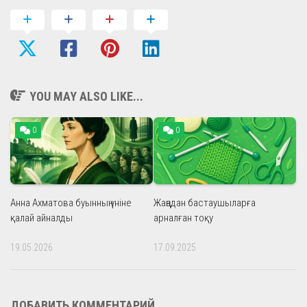
YOU MAY ALSO LIKE...
0
0
Анна Ахматова буынның үніне
Жаңадан бастаушыларға
қалай айналды
арналған тоқу
19.05.2026
17.09.2025
ДОБАВИТЬ КОММЕНТАРИЙ