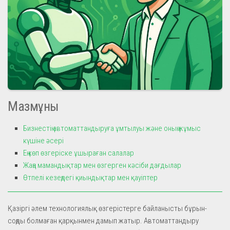
Мазмұны
Бизнестің автоматтандыруға ұмтылуы және оның жұмыс
күшіне әсері
Ең көп өзгеріске ұшыраған салалар
Жаңа мамандықтар мен өзгерген кәсіби дағдылар
Өтпелі кезеңдегі қиындықтар мен қауіптер
Қазіргі әлем технологиялық өзгерістерге байланысты бұрын-
соңды болмаған қарқынмен дамып жатыр. Автоматтандыру