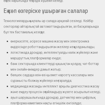
еңбек нарығында теңсіздік күшейіп келеді.
Ең көп өзгеріске ұшыраған салалар
Технологиялардың ықпалы әр салада әрқалай сезіледі. Кейбір
секторлар айтарлықтай автоматтандырылған, ал басқаларында
бұл тек бастамалық кезеңде.
өнеркәсіпте, әсіресе машина жасау мен электроника
өндірісінде роботтандырылған желілер кең қолданылады;
логистикада дрондар, интеллектуалды көлік жүйелері және
маршруттық платформалар енуде;
банк секторында клиенттерді қашықтан қолдау, чат-боттар
мен онлайн-өнімдер дамып жатыр;
бөлшек саудада өзін-өзі қызмет көрсету кассалары мен
сұранысты болжау жүйелері кең таралуда;
медицинада жасанды интеллект арқылы диагностика жасау
және емдеу процесін оңтайландыру жүзеге асырылып келеді;
ауыл шаруашылығында дрондар, датчиктер мен цифрлық
платформа көмегімен нақты егіншілік енгізілуде;