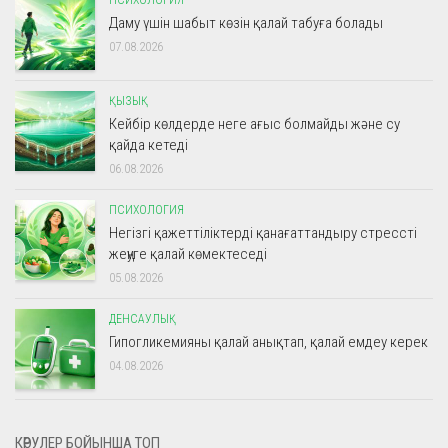
Даму үшін шабыт көзін қалай табуға болады
07.08.2026
ҚЫЗЫҚ
Кейбір көлдерде неге ағыс болмайды және су
қайда кетеді
06.08.2026
ПСИХОЛОГИЯ
Негізгі қажеттіліктерді қанағаттандыру стрессті
жеңуге қалай көмектеседі
05.08.2026
ДЕНСАУЛЫҚ
Гипогликемияны қалай анықтап, қалай емдеу керек
04.08.2026
КӨРУЛЕР БОЙЫНША ТОП