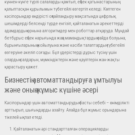
күннен-күнге түрлі салаларды қамтып, еңбек қатынастарының
қалыптасқан құрылымын түбегейлі өзгертіп келеді. Көптеген
кәсіпорындар өндірісті оңтайландыру мақсатында цифрлық
шешімдерді белсенді түрде енгізіп, қайталанатын әрекеттерді
адамдардың орнына алгоритмдер мен роботтар атқаруда. Мұндай
бетбұрыс еңбек нарығында жаңа мамандықтардың пайда болуына,
бұрынғыларының жойылуына және кәсіби талаптардың түбегейлі
өзгеруіне әкеліп соғады. Бұл үдерістерді дұрыс түсіну үшін
олардың салдарын, мүмкіндіктерін және қауіптерін жан-жақты
қарастыру қажет.
Бизнестің автоматтандыруға ұмтылуы
және оның жұмыс күшіне әсері
Кәсіпорындар үшін автоматтандырудың басты себебі – өнімділікті
арттырып, шығындарды азайту. Алайда бұл жұмыс орындарына
тікелей ықпал етеді.
Қайталанатын әрі стандартталған операцияларды