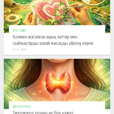
БОС УАҚЫТ
Қолмен жасалған ашық хаттар мен
сыйлықтарды қалай жасауды үйрену керек
01.01.2026
ДЕНСАУЛЫҚ
Гипотиреоз туралы не білу қажет