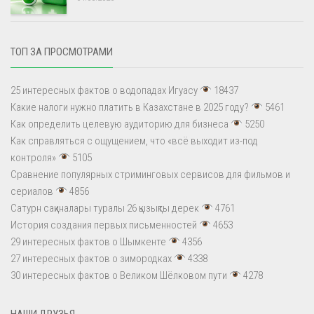
ТОП ЗА ПРОСМОТРАМИ
25 интересных фактов о водопадах Игуасу
18437
Какие налоги нужно платить в Казахстане в 2025 году?
5461
Как определить целевую аудиторию для бизнеса
5250
Как справляться с ощущением, что «всё выходит из-под
контроля»
5105
Сравнение популярных стриминговых сервисов для фильмов и
сериалов
4856
Сатурн сақиналары туралы 26 қызықты дерек
4761
История создания первых письменностей
4653
29 интересных фактов о Шымкенте
4356
27 интересных фактов о зимородках
4338
30 интересных фактов о Великом Шёлковом пути
4278
НАШИ ДРУЗЬЯ