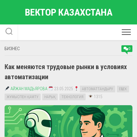
Перейти
ВЕКТОР КАЗАХСТАНА
к
содержанию
БИЗНЕС
0
Как меняются трудовые рынки в условиях
автоматизации
АЙЖАН МАДЬЯРОВА
23.05.2025
АВТОМАТТАНДЫРУ
ЕҢБЕК
1315
ЖҰМЫСПЕН ҚАМТУ
НАРЫҚ
ТЕХНОЛОГИЯ