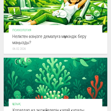
ПСИХОЛОГИЯ
Неліктен өзіңізге демалуға мүмкіндік беру
маңызды?
06.02.2026
ҚЫЗЫҚ
Коралдар өз экожүйелерін қалай құрады