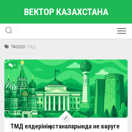
Skip
ВЕКТОР КАЗАХСТАНА
to
content
TAGGED:
ТМД
0
ТМД елдерінің астаналарында не көруге