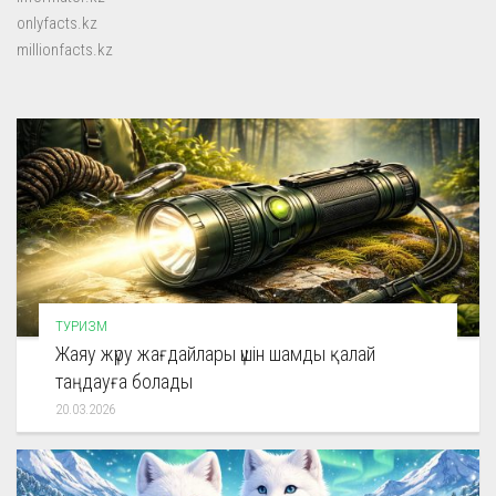
onlyfacts.kz
millionfacts.kz
ТУРИЗМ
Жаяу жүру жағдайлары үшін шамды қалай
таңдауға болады
20.03.2026