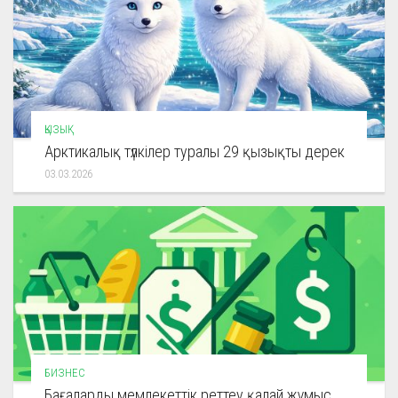
ҚЫЗЫҚ
Арктикалық түлкілер туралы 29 қызықты дерек
03.03.2026
БИЗНЕС
Бағаларды мемлекеттік реттеу қалай жұмыс