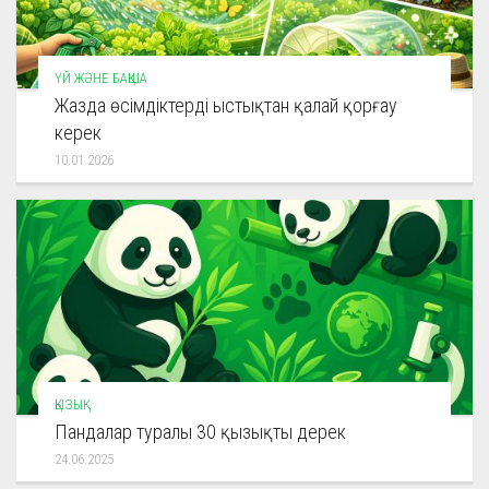
ҮЙ ЖӘНЕ БАҚША
Жазда өсімдіктерді ыстықтан қалай қорғау
керек
10.01.2026
ҚЫЗЫҚ
Пандалар туралы 30 қызықты дерек
24.06.2025