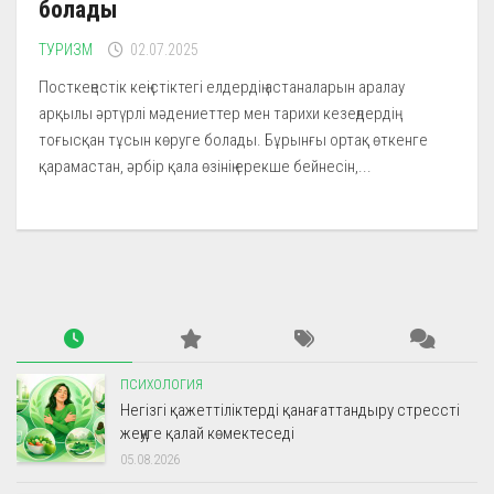
болады
ТУРИЗМ
02.07.2025
Посткеңестік кеңістіктегі елдердің астаналарын аралау
арқылы әртүрлі мәдениеттер мен тарихи кезеңдердің
тоғысқан тұсын көруге болады. Бұрынғы ортақ өткенге
қарамастан, әрбір қала өзінің ерекше бейнесін,...
ПСИХОЛОГИЯ
Негізгі қажеттіліктерді қанағаттандыру стрессті
жеңуге қалай көмектеседі
05.08.2026