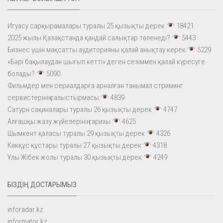
Игуасу сарқырамалары туралы 25 қызықты дерек
18421
2025 жылы Қазақстанда қандай салықтар төленеді?
5443
Бизнес үшін мақсатты аудиторияны қалай анықтау керек
5229
«Бәрі бақылаудан шығып кетті» деген сезіммен қалай күресуге
болады?
5090
Фильмдер мен сериалдарға арналған танымал стриминг
сервистерінің салыстырмасы
4839
Сатурн сақиналары туралы 26 қызықты дерек
4747
Алғашқы жазу жүйелерінің тарихы
4625
Шымкент қаласы туралы 29 қызықты дерек
4326
Көкқұс құстары туралы 27 қызықты дерек
4318
Ұлы Жібек жолы туралы 30 қызықты дерек
4249
БІЗДІҢ ДОСТАРЫМЫЗ
inforadar.kz
informator.kz