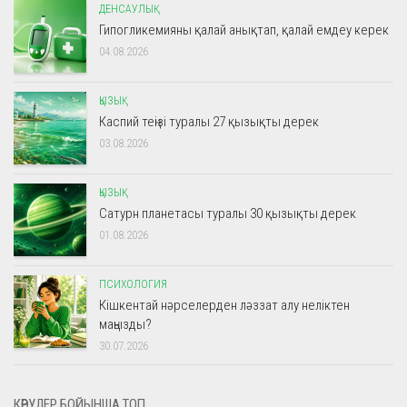
ДЕНСАУЛЫҚ
Гипогликемияны қалай анықтап, қалай емдеу керек
04.08.2026
ҚЫЗЫҚ
Каспий теңізі туралы 27 қызықты дерек
03.08.2026
ҚЫЗЫҚ
Сатурн планетасы туралы 30 қызықты дерек
01.08.2026
ПСИХОЛОГИЯ
Кішкентай нәрселерден ләззат алу неліктен
маңызды?
30.07.2026
КӨРУЛЕР БОЙЫНША ТОП