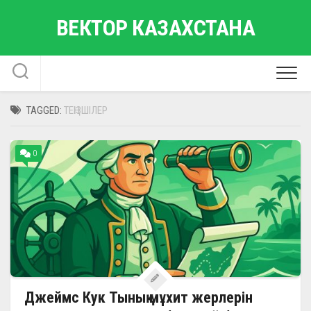
Skip
ВЕКТОР КАЗАХСТАНА
to
content
TAGGED:
ТЕҢІЗШІЛЕР
0
Джеймс Кук Тынық мұхит жерлерін