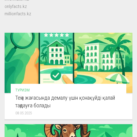
onlyfacts.kz
millionfacts.kz
ТУРИЗМ
Теңіз жағасында демалу үшін қонақүйді қалай
таңдауға болады
08.05.2025