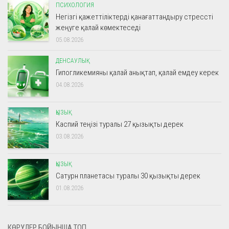
ПСИХОЛОГИЯ
Негізгі қажеттіліктерді қанағаттандыру стрессті
жеңуге қалай көмектеседі
05.08.2026
ДЕНСАУЛЫҚ
Гипогликемияны қалай анықтап, қалай емдеу керек
04.08.2026
ҚЫЗЫҚ
Каспий теңізі туралы 27 қызықты дерек
03.08.2026
ҚЫЗЫҚ
Сатурн планетасы туралы 30 қызықты дерек
01.08.2026
КӨРУЛЕР БОЙЫНША ТОП