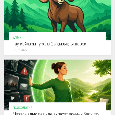
ҚЫЗЫҚ
Тау қойлары туралы 25 қызықты дерек
30.07.2025
ПСИХОЛОГИЯ
Мазасыздық кезінде ақпарат ағынын бақылау