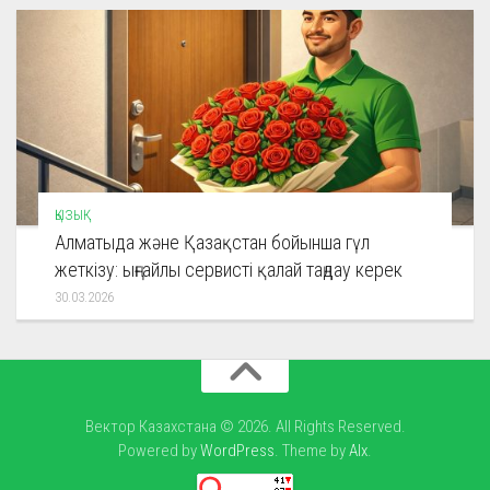
ҚЫЗЫҚ
Алматыда және Қазақстан бойынша гүл
жеткізу: ыңғайлы сервисті қалай таңдау керек
30.03.2026
Вектор Казахстана © 2026. All Rights Reserved.
Powered by
WordPress
. Theme by
Alx
.