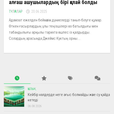
алғаш ашушылардың бірі қалай болды
ТҰЛҒАЛАР
20.06.2025
Адамзат ежелден беймәлім дүниелерді танып-білуге құмар.
Өткен ғасырлардың ұлы теңізшілері өз батылдығы мен
табандылығы арқылы тарихта өшпес із қалдырды.
Солардың арасында Джеймс Куктың орны...
ҚЫЗЫҚ
Кейбір көлдерде неге ағыс болмайды және су қайда
кетеді
06.08.2026