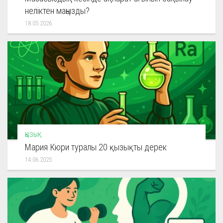
неліктен маңызды?
18.05.2026
ҚЫЗЫҚ
Мария Кюри туралы 20 қызықты дерек
14.06.2025