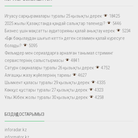
Игуасу сарқырамалары туралы 25 қызықты дерек
18425
2025 жылы Қазақстанда қандай салықтар төленеді?
5446
Бизнес үшін мақсатты аудиторияны қалай анықтау керек
5234
«Бәрі бақылаудан шығып кетті» деген сезіммен қалай күресуге
болады?
5095
Фильмдер мен сериалдарға арналған танымал стриминг
сервистерінің салыстырмасы
4841
Сатурн сақиналары туралы 26 қызықты дерек
4752
Алғашқы жазу жүйелерінің тарихы
4627
Шымкент қаласы туралы 29 қызықты дерек
4335
Көкқұс құстары туралы 27 қызықты дерек
4323
Ұлы Жібек жолы туралы 30 қызықты дерек
4258
БІЗДІҢ ДОСТАРЫМЫЗ
inforadar.kz
informator.kz