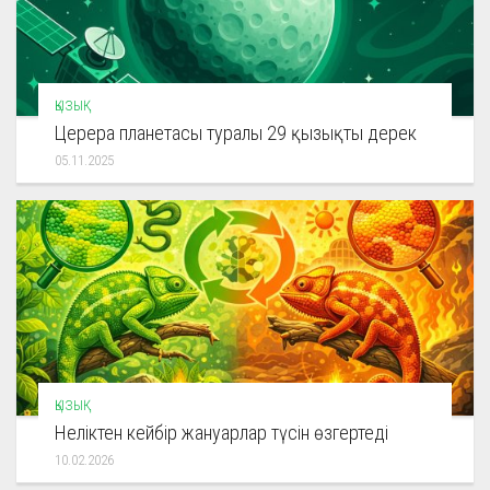
ҚЫЗЫҚ
Церера планетасы туралы 29 қызықты дерек
05.11.2025
ҚЫЗЫҚ
Неліктен кейбір жануарлар түсін өзгертеді
10.02.2026