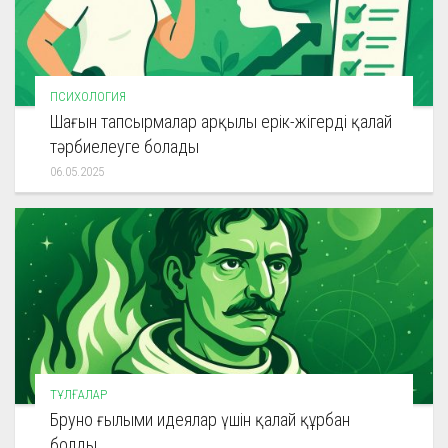
ПСИХОЛОГИЯ
Шағын тапсырмалар арқылы ерік-жігерді қалай
тәрбиелеуге болады
06.05.2025
ТҰЛҒАЛАР
Бруно ғылыми идеялар үшін қалай құрбан
болды