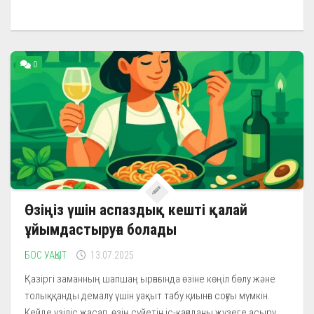
0
Өзіңіз үшін аспаздық кешті қалай
ұйымдастыруға болады
БОС УАҚЫТ
13.07.2025
Қазіргі заманның шапшаң ырғағында өзіне көңіл бөлу және
толыққанды демалу үшін уақыт табу қиынға соғуы мүмкін.
Кейде үзіліс жасап, өзің сүйетін іс-қағиданы жүзеге асыру...