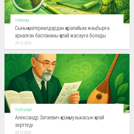
ТУРИЗМ
Сынық материалдардан қарапайым жаңбырға
арналған баспананы қалай жасауға болады
25.12.2025
ТҰЛҒАЛАР
Александр Затаевич қазақ музыкасын қалай
зерттеді
03.12.2025