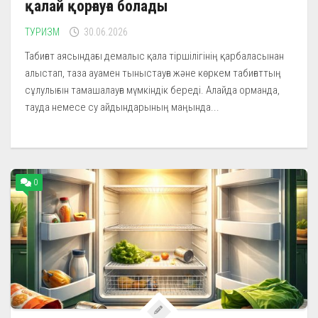
қалай қорғауға болады
ТУРИЗМ
30.06.2026
Табиғат аясындағы демалыс қала тіршілігінің қарбаласынан
алыстап, таза ауамен тыныстауға және көркем табиғаттың
сұлулығын тамашалауға мүмкіндік береді. Алайда орманда,
тауда немесе су айдындарының маңында...
0