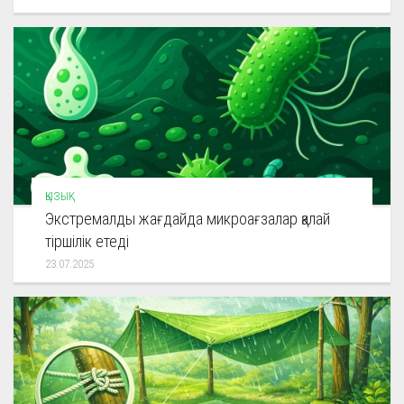
ҚЫЗЫҚ
Экстремалды жағдайда микроағзалар қалай
тіршілік етеді
23.07.2025