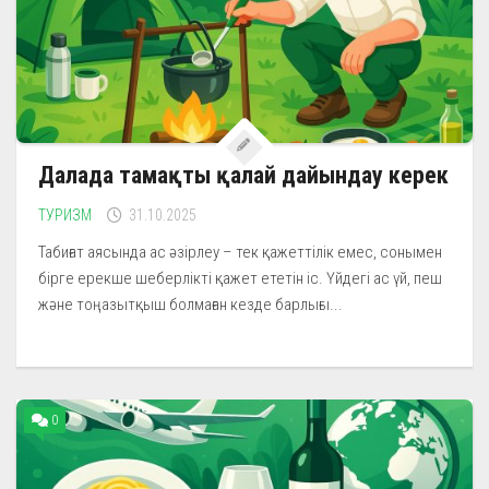
Далада тамақты қалай дайындау керек
ТУРИЗМ
31.10.2025
Табиғат аясында ас әзірлеу – тек қажеттілік емес, сонымен
бірге ерекше шеберлікті қажет ететін іс. Үйдегі ас үй, пеш
және тоңазытқыш болмаған кезде барлығы...
0