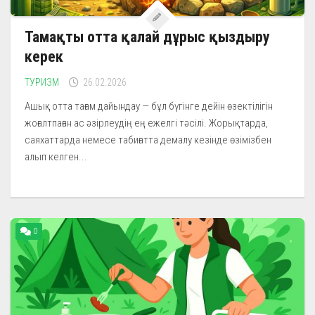
Тамақты отта қалай дұрыс қыздыру
керек
ТУРИЗМ
26.02.2026
Ашық отта тағам дайындау — бұл бүгінге дейін өзектілігін
жоғалтпаған ас әзірлеудің ең ежелгі тәсілі. Жорықтарда,
саяхаттарда немесе табиғатта демалу кезінде өзімізбен
алып келген...
0