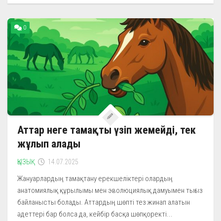
0
Аттар неге тамақты үзіп жемейді, тек
жұлып алады
ҚЫЗЫҚ
14.07.2025
Жануарлардың тамақтану ерекшеліктері олардың
анатомиялық құрылымы мен эволюциялық дамуымен тығыз
байланысты болады. Аттардың шөпті тез жинап алатын
әдеттері бар болса да, кейбір басқа шөпқоректі...