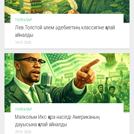
ТҰЛҒАЛАР
Лев Толстой әлем әдебиетінің классигіне қалай
айналды
18.01.2026
ТҰЛҒАЛАР
Малкольм Икс қара нәсілді Американың
дауысына қалай айналды
29.01.2026