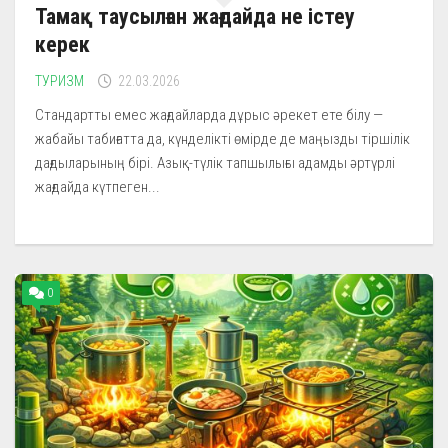
Тамақ таусылған жағдайда не істеу
керек
ТУРИЗМ
22.03.2026
Стандартты емес жағдайларда дұрыс әрекет ете білу —
жабайы табиғатта да, күнделікті өмірде де маңызды тіршілік
дағдыларының бірі. Азық-түлік тапшылығы адамды әртүрлі
жағдайда күтпеген...
0