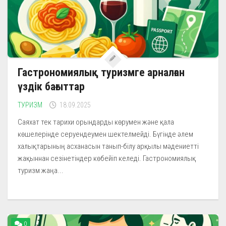
Гастрономиялық туризмге арналған
үздік бағыттар
ТУРИЗМ
18.09.2025
Саяхат тек тарихи орындарды көрумен және қала
көшелерінде серуендеумен шектелмейді. Бүгінде әлем
халықтарының асханасын танып-білу арқылы мәдениетті
жақыннан сезінетіндер көбейіп келеді. Гастрономиялық
туризм жаңа...
0