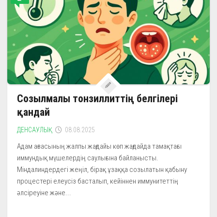
Созылмалы тонзиллиттің белгілері
қандай
ДЕНСАУЛЫҚ
08.08.2025
Адам ағзасының жалпы жағдайы көп жағдайда тамақтағы
иммундық мүшелердің саулығына байланысты.
Міндалиндердегі жеңіл, бірақ ұзаққа созылатын қабыну
процестері елеусіз басталып, кейіннен иммунитеттің
әлсіреуіне және...