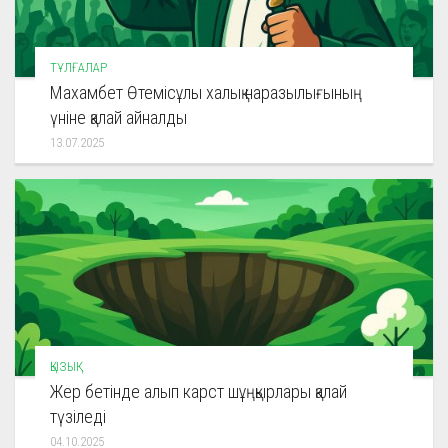
ТҰЛҒАЛАР
Махамбет Өтемісұлы халық наразылығының
үніне қалай айналды
13.07.2025
ҚЫЗЫҚ
Жер бетінде алып карст шұңқырлары қалай
түзіледі
04.10.2025