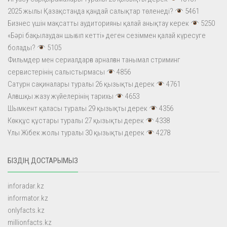
2025 жылы Қазақстанда қандай салықтар төленеді?
5461
Бизнес үшін мақсатты аудиторияны қалай анықтау керек
5250
«Бәрі бақылаудан шығып кетті» деген сезіммен қалай күресуге
болады?
5105
Фильмдер мен сериалдарға арналған танымал стриминг
сервистерінің салыстырмасы
4856
Сатурн сақиналары туралы 26 қызықты дерек
4761
Алғашқы жазу жүйелерінің тарихы
4653
Шымкент қаласы туралы 29 қызықты дерек
4356
Көкқұс құстары туралы 27 қызықты дерек
4338
Ұлы Жібек жолы туралы 30 қызықты дерек
4278
БІЗДІҢ ДОСТАРЫМЫЗ
inforadar.kz
informator.kz
onlyfacts.kz
millionfacts.kz