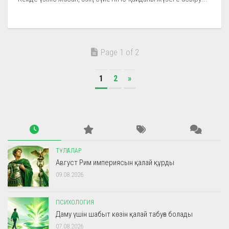
Page 1 of 2
1
2
»
ТҰЛҒАЛАР
Август Рим империясын қалай құрды
09.08.2026
ПСИХОЛОГИЯ
Даму үшін шабыт көзін қалай табуға болады
07.08.2026