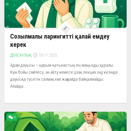
Созылмалы ларингитті қалай емдеу
керек
ДЕНСАУЛЫҚ
09.11.2025
Адам дауысы – қарым-қатынастың ең маңызды құралы.
Күні бойы сөйлесу, ән айту немесе ұзақ лекция оқу кезінде
дауысқа түсетін салмақ көп жағдайда байқалмайды.
Алайда...
0