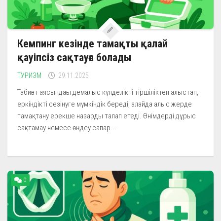
Кемпинг кезінде тамақты қалай
қауіпсіз сақтауға болады
ТУРИЗМ
29.11.2025
Табиғат аясындағы демалыс күнделікті тіршіліктен алыстап,
еркіндікті сезінуге мүмкіндік береді, алайда алыс жерде
тамақтану ерекше назарды талап етеді. Өнімдерді дұрыс
сақтамау немесе өңдеу сапар...
0