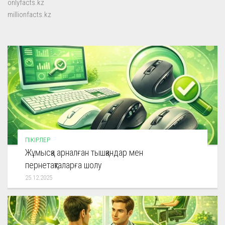
onlyfacts.kz
millionfacts.kz
ПІКІРЛЕР
Жұмысқа арналған тышқандар мен
пернетақталарға шолу
25.12.2025