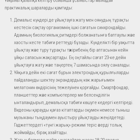
Ұйқыны қалыпқа келтіру бойынша ұсыныстар мынадай
практикалық шараларды қамтиды:
Демалыс күндері де ұйықтауға жату мен оянудың тұрақты
кестесін сақтау организмнің ішкі сағатын синхрондайды.
Адамның биологиялық ритмдері болжанатынға баптаулы және
хаосты кесте табиғи реттеуді бұзады. Күнделікті бір уақытта
ұйықтау және тұру тұрақты тәжірибенің бір аптасынан кейін
ұйқы сапасын жақсартады. Ең оңтайлы сағат 23-ке дейін
ұйықтауға жату және таңертең 7 шамасында оялу саналады.
Ұйқыға дейін екі сағат бұрын электрондық құрылғыларды
пайдалануды шектеу экрандардың көк жарығымен
мелатонин өндірісінің тежелуінен қорғайды. Смартфондар,
планшеттер және компьютерлер ми белсенділігін
ынталандырып, демалысқа табиғи көшуге кедергі келтіреді.
Видеоны қарауды қағаз кітаптарды оқумен немесе тыныш
музыканы тыңдаумен ауыстыру ұйықтауды жеңілдетеді.
Гаджеттердегі «түнгі жарық» режимі теріс әсерді толық
жоймайды, бірақ азайтады.
Жатын бөлмеде жайлы жағдайлар жасау 18-20 градус