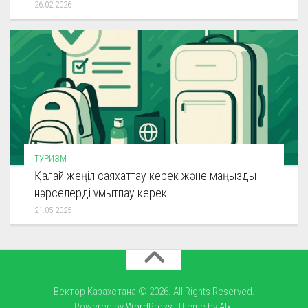
26.02.2026
ТУРИЗМ
Қалай жеңіл саяхаттау керек және маңызды
нәрселерді ұмытпау керек
21.05.2025
Вектор Казахстана © 2026. All Rights Reserved.
Powered by
WordPress
. Theme by
Alx
.