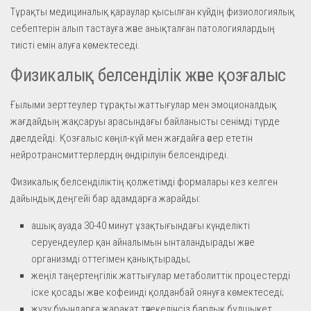
Тұрақты медициналық қараулар қысылған күйдің физиологиялық
себептерін алып тастауға және анықталған патологиялардың
тиісті емін алуға көмектеседі.
Физикалық белсенділік және қозғалыс
Ғылыми зерттеулер тұрақты жаттығулар мен эмоционалдық
жағдайдың жақсаруы арасындағы байланысты сенімді түрде
дәлелдейді. Қозғалыс көңіл-күй мен жағдайға әсер ететін
нейротрансмиттерлердің өндірілуін белсендіреді.
Физикалық белсенділіктің қолжетімді формалары кез келген
дайындық деңгейі бар адамдарға жарайды:
ашық ауада 30-40 минут ұзақтығындағы күнделікті
серуендеулер қан айналымын ынталандырады және
организмді оттегімен қанықтырады;
жеңіл таңертеңгілік жаттығулар метаболиттік процестерді
іске қосады және кофеинді қолданбай оянуға көмектеседі;
жүзу буындарға жарақат тәуекелінсіз барлық бұлшықет