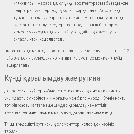
иллюзиясын жасаса да, ол ұйқы архитектурасын бұзады және
нейротрансмиттерлердің қорын сарқытады. Алкогольді
тұрақты қолдану депрессивті симптоматиканы күшейтеді
және қалпына келуге кедергі келтіреді. Толық бас тарту
немесе минимумға дейін азайту жағдайдың жақсаруын
айтарлықтай жеделдетеді.
Гидратация да маңызды рөл атқарады — дене салмағынан тіпті 1-2
пайызға дейін сусыздану когнитивті қызметтер мен көңіл-күйді
нашарлатады.
Күнді құрылымдау және рутина
Депрессивті күйлер көбінесе мотивацияның және өз қызметін
ұйымдастыру қабілетінің жоғалуымен бірге жүреді. Күннің нақты
тәртібін жасау көптеген шешімдер қабылдау қажеттілігін
төмендетеді және базалық құрылымды қамтамасыз етеді.
Тиімді күнделікті рутинаның элементтері келесідей көрініс
табады: