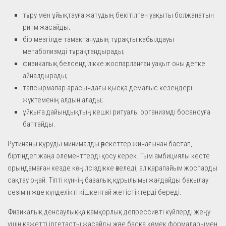
тұру мен ұйықтауға жатудың бекітілген уақыты болжанатын
ритм жасайды;
бір мезгілде тамақтанудың тұрақты қабылдауы
метаболизмді тұрақтандырады;
физикалық белсенділікке жоспарланған уақыт оны әдетке
айналдырады;
тапсырмалар арасындағы қысқа демалыс кезеңдері
жүктеменің алдын алады;
ұйқыға дайындықтың кешкі ритуалы организмді босаңсуға
баптайды.
Рутинаны құруды минималды әрекеттер жинағынан бастап,
біртіндеп жаңа элементтерді қосу керек. Тым амбициялы кесте
орындамаған кезде көңілсіздікке әкеледі, ал қарапайым жоспарды
сақтау оңай. Тіпті күннің базалық құрылымы жағдайды бақылау
сезімін және күнделікті кішкентай жетістіктерді береді.
Физикалық денсаулыққа қамқорлық депрессивті күйлерді жеңу
үшін қажетті іргетасты жасайды және басқа көмек формаларымен