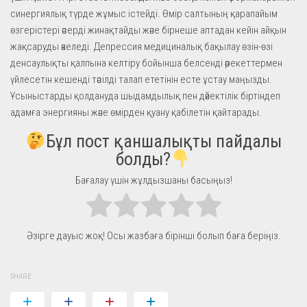
синергиялық түрде жұмыс істейді. Өмір салтының қарапайым
өзгерістері әсерді жинақтайды және бірнеше аптадан кейін айқын
жақсаруды әкеледі. Депрессия медициналық бақылау өзін-өзі
денсаулықты қалпына келтіру бойынша белсенді әрекеттермен
үйлесетін кешенді тәсілді талап ететінін есте ұстау маңызды.
Ұсыныстарды қолдануда шыдамдылық пен дәйектілік біртіндеп
адамға энергияны және өмірден қуану қабілетін қайтарады.
Бұл пост қаншалықты пайдалы
болды?
Бағалау үшін жұлдызшаны басыңыз!
Әзірге дауыс жоқ! Осы жазбаға бірінші болып баға беріңіз.
SHARE