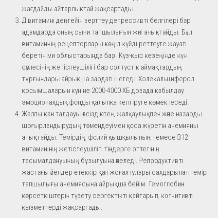
жағдайды айтарлықтай жақсартады.
Д витамині деңгейін зерттеу депрессивті белгілері бар
адамдарда оның сыни тапшылығын жиі анықтайды. Бұл
витаминнің рецепторлары көңіл-күйді реттеуге жауап
беретін ми облыстарында бар. Күз-қыс кезеңінде күн
сәулесінің жетіспеушілігі бар солтүстік аймақтардың
тұрғындары айрықша зардап шегеді. Холекальциферол
қосымшаларын күніне 2000-4000 ХБ дозада қабылдау
эмоционалдық фонды қалыпқа келтіруге көмектеседі.
Жалпы қан талдауы әлсіздікпен, жалқаулықпен және назарды
шоғырландырудың төмендеуімен қоса жүретін анемияны
анықтайды. Темірдің, фолий қышқылының немесе В12
витаминінің жетіспеушілігі тіндерге оттегінің
тасымалдануының бұзылуына әкеледі. Репродуктивті
жастағы әйелдер етеккір қан жоғалтулары салдарынан темір
тапшылығы анемиясына айрықша бейім. Гемоглобин
көрсеткіштерін түзету сергектікті қайтарып, когнитивті
қызметтерді жақсартады.