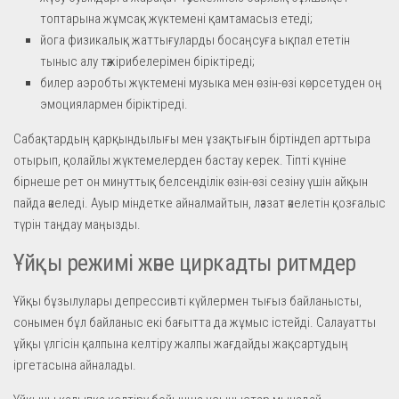
топтарына жұмсақ жүктемені қамтамасыз етеді;
йога физикалық жаттығуларды босаңсуға ықпал ететін
тыныс алу тәжірибелерімен біріктіреді;
билер аэробты жүктемені музыка мен өзін-өзі көрсетуден оң
эмоциялармен біріктіреді.
Сабақтардың қарқындылығы мен ұзақтығын біртіндеп арттыра
отырып, қолайлы жүктемелерден бастау керек. Тіпті күніне
бірнеше рет он минуттық белсенділік өзін-өзі сезіну үшін айқын
пайда әкеледі. Ауыр міндетке айналмайтын, ләззат әкелетін қозғалыс
түрін таңдау маңызды.
Ұйқы режимі және циркадты ритмдер
Ұйқы бұзылулары депрессивті күйлермен тығыз байланысты,
сонымен бұл байланыс екі бағытта да жұмыс істейді. Салауатты
ұйқы үлгісін қалпына келтіру жалпы жағдайды жақсартудың
іргетасына айналады.