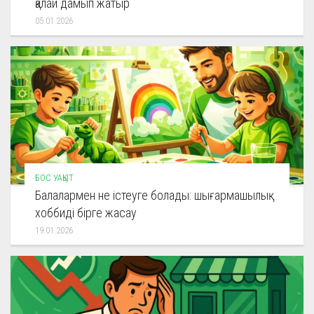
қалай дамып жатыр
05.01.2026
БОС УАҚЫТ
Балалармен не істеуге болады: шығармашылық
хоббиді бірге жасау
19.01.2026