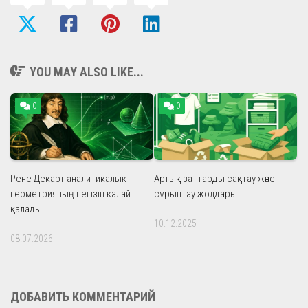
YOU MAY ALSO LIKE...
0
0
Рене Декарт аналитикалық
Артық заттарды сақтау және
геометрияның негізін қалай
сұрыптау жолдары
қалады
10.12.2025
08.07.2026
ДОБАВИТЬ КОММЕНТАРИЙ