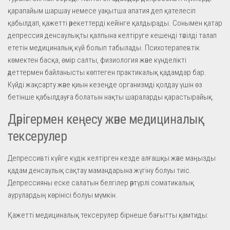
қарапайым шаршау немесе уақытша апатия деп қателесіп
қабылдап, қажетті әрекеттерді кейінге қалдырады. Сонымен қатар
депрессия денсаулықты қалпына келтіруге кешенді тәсілді талап
ететін медициналық күй болып табылады. Психотерапевтік
көмектен басқа, өмір салты, физиология және күнделікті
әдеттермен байланысты көптеген практикалық қадамдар бар.
Күйді жақсарту және қиын кезеңде организмді қолдау үшін өз
бетінше қабылдауға болатын нақты шараларды қарастырайық.
Дәрігермен кеңесу және медициналық
тексерулер
Депрессивті күйге күдік келтірген кезде алғашқы және маңызды
қадам денсаулық сақтау мамандарына жүгіну болуы тиіс.
Депрессияны еске салатын белгілер әртүрлі соматикалық
аурулардың көрінісі болуы мүмкін.
Қажетті медициналық тексерулер бірнеше бағытты қамтиды: