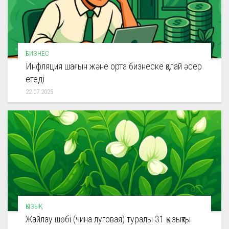
БИЗНЕС
Инфляция шағын және орта бизнеске қалай әсер
етеді
22.07.2025
ҚЫЗЫҚ
Жайлау шөбі (чина луговая) туралы 31 қызықты