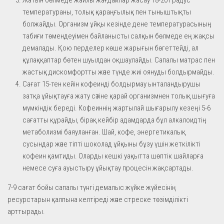
температураны, толық қараңғылық пен тыныштықты
болжайды. Организм ұйқы кезінде дене температурасының
табиғи төмендеуімен байланысты салқын бөлмеде ең жақсы
демалады. Қою перделер көше жарығын бөгеттейді, ал
құлаққаптар бөтен шуылдан оқшаулайды. Сапалы матрас пен
жастық дискомфортты және түнде жиі оянуды болдырмайды.
Сағат 15-тен кейін кофеинді болдырмау ынталандырушы
затқа ұйықтауға жату сәтіне қарай организмнен толық шығуға
мүмкіндік береді. Кофеиннің жартылай шығарылу кезеңі 5-6
сағатты құрайды, бірақ кейбір адамдарда бұл алкалоидтің
метаболизмі баяуланған. Шай, кофе, энергетикалық
сусындар және тіпті шоколад ұйқыны бұзу үшін жеткілікті
кофеин қамтиды. Оларды кешкі уақытта шөптік шайларға
немесе суға ауыстыру ұйықтау процесін жақсартады.
7-9 сағат бойы сапалы түнгі демалыс жүйке жүйесінің
ресурстарын қалпына келтіреді және стреске төзімділікті
арттырады.