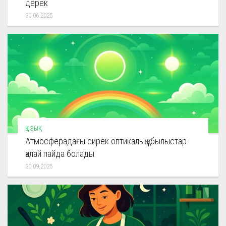
дерек
30.06.2025
ҚЫЗЫҚ
Атмосферадағы сирек оптикалық құбылыстар
қалай пайда болады
30.09.2025