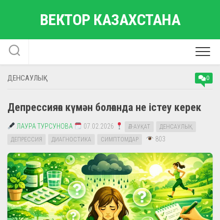
Skip
ВЕКТОР КАЗАХСТАНА
to
content
ДЕНСАУЛЫҚ
0
Депрессияға күмән болғанда не істеу керек
ЛАУРА ТУРСУНОВА
07.02.2026
ӘЛ-АУҚАТ
ДЕНСАУЛЫҚ
803
ДЕПРЕССИЯ
ДИАГНОСТИКА
СИМПТОМДАР