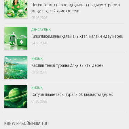
Негізгі қажеттіліктерді қанағаттандыру стрессті
жеңуге қалай көмектеседі
05.08.2026
ДЕНСАУЛЫҚ
Гипогликемияны қалай анықтап, қалай емдеу керек
04.08.2026
ҚЫЗЫҚ
Каспий теңізі туралы 27 қызықты дерек
03.08.2026
ҚЫЗЫҚ
Сатурн планетасы туралы 30 қызықты дерек
01.08.2026
КӨРУЛЕР БОЙЫНША ТОП