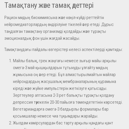
Тамақтану және тамақ әдеттері
Рацион мидың биохимиясына және көңіл-күйді реттейтін
нейромедиаторлардың өндірілуіне тікелей әсер етеді. Дұрыс
таңдалған тамақтану организмді қолдайды және тұрақты
эмоционалдық фон үшін жағдай жасайды.
Тамақтанудағы пайдалы өзгерістер келесі аспектілерді қамтиды:
Майлы балық, грек жаңғағы немесе зығыр майы арқылы
омега-3 май қышқылдарын тұтынуды ұлғайту мидың
жұмысына оң әсер етеді. Бұл алмастырылмайтын майлар
нейрондардың жасушалық мембраналарының құрамына
кіреді және жүйке импульстерін жеткізуге қатысады.
Зерттеулер аптасына 2-3 рет балықты тұрақты қолдану
депрессия тәуекелін 20-30 пайызға төмендететінін көрсетеді.
Вегетариандарға омега-3 балдырлы формалары бар
қосымшалар немесе чиа тұқымдары жарайды.
Жылдам көмірсулардан бас тарту арқылы қандағы қант