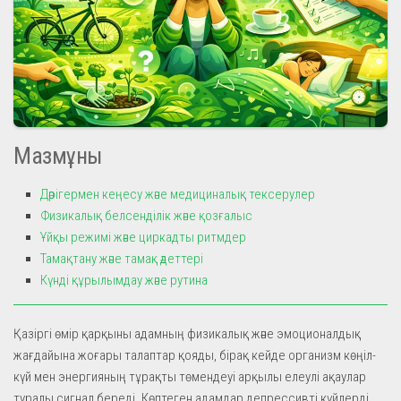
Мазмұны
Дәрігермен кеңесу және медициналық тексерулер
Физикалық белсенділік және қозғалыс
Ұйқы режимі және циркадты ритмдер
Тамақтану және тамақ әдеттері
Күнді құрылымдау және рутина
Қазіргі өмір қарқыны адамның физикалық және эмоционалдық
жағдайына жоғары талаптар қояды, бірақ кейде организм көңіл-
күй мен энергияның тұрақты төмендеуі арқылы елеулі ақаулар
туралы сигнал береді. Көптеген адамдар депрессивті күйлерді