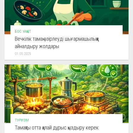
БОС УАҚЫТ
Вечкілік тамақ әзірлеуді шығармашылыққа
айналдыру жолдары
01.05.2025
ТУРИЗМ
Тамақты отта қалай дұрыс қыздыру керек