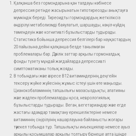
Қалқанша без гормондарына қан талдауы көбінесе
депрессия ретінде жасырынатын гипотиреозды анықтауға
мүмкіндік береді. Тиреоидты гормондардың жеткіліксіз
өндірілуі метаболизмді баяулатып, шаршауды, көңіл-күйдің
төмендеуін және когнитивті бұзылыстарды тудырады.
Статистика бойынша депрессия белгілері бар науқастардың
20 пайызына дейіні қалқанша безде танылмаған
проблемалары бар. Дәрілік заттар арқылы гормоналдық
фонды түзету мұндай жағдайларда депрессивті
симптоматиканы толық жояды.
В тобындағы және әсіресе В12 витаминдерінің деңгейін
тексеру жүйке жүйесінің жұмыс істеуі үшін өте маңызды.
Цианокобаламиннің тапшылығы мазасыздықты, апатияны
және жадпен проблемаларды қоса, неврологиялық
бұзылыстарды тудырады. Веган, вегетариандар және егде
жастағы адамдар тамақтану ерекшеліктеріне немесе
витаминнің сіңірілуінің нашарлауына байланысты жоғары
тәуекел тобында тұр. Тапшылықты инъекциялар немесе ауыз
арқылы қосымшалар арқылы толтыру бірнеше апта ішінде