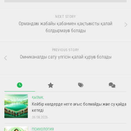
NEXT STORY
Ормандағы жабайы қабанмен қақтығысты қалай
болдырмауға болады
PREVIOUS STORY
Омниканалды сату үлгісін қалай құруға болады
ҚЫЗЫҚ
Кейбір көлдерде неге ағыс болмайды және су қайда
кетеді
06.08.2026
ПСИХОЛОГИЯ