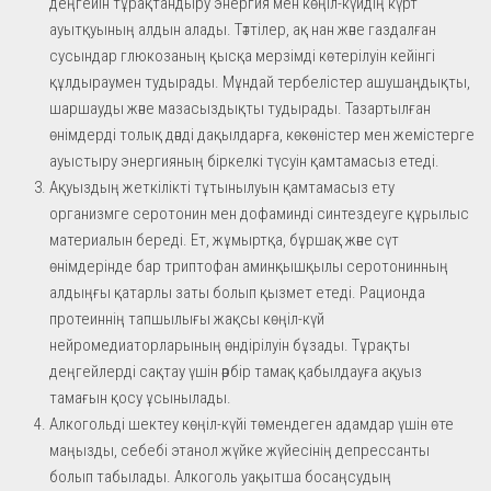
деңгейін тұрақтандыру энергия мен көңіл-күйдің күрт
ауытқуының алдын алады. Тәттілер, ақ нан және газдалған
сусындар глюкозаның қысқа мерзімді көтерілуін кейінгі
құлдыраумен тудырады. Мұндай тербелістер ашушаңдықты,
шаршауды және мазасыздықты тудырады. Тазартылған
өнімдерді толық дәнді дақылдарға, көкөністер мен жемістерге
ауыстыру энергияның біркелкі түсуін қамтамасыз етеді.
Ақуыздың жеткілікті тұтынылуын қамтамасыз ету
организмге серотонин мен дофаминді синтездеуге құрылыс
материалын береді. Ет, жұмыртқа, бұршақ және сүт
өнімдерінде бар триптофан аминқышқылы серотонинның
алдыңғы қатарлы заты болып қызмет етеді. Рационда
протеиннің тапшылығы жақсы көңіл-күй
нейромедиаторларының өндірілуін бұзады. Тұрақты
деңгейлерді сақтау үшін әрбір тамақ қабылдауға ақуыз
тамағын қосу ұсынылады.
Алкогольді шектеу көңіл-күйі төмендеген адамдар үшін өте
маңызды, себебі этанол жүйке жүйесінің депрессанты
болып табылады. Алкоголь уақытша босаңсудың