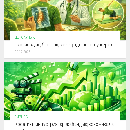
ДЕНСАУЛЫҚ
Сколиоздың бастапқы кезеңінде не істеу керек
30.12.2025
БИЗНЕС
Креативті индустриялар жаһандық экономикада