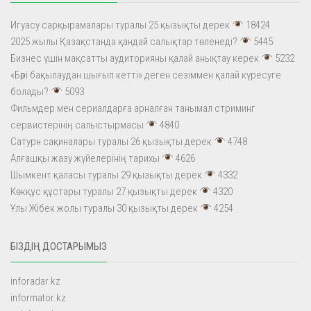
Игуасу сарқырамалары туралы 25 қызықты дерек
18424
2025 жылы Қазақстанда қандай салықтар төленеді?
5445
Бизнес үшін мақсатты аудиторияны қалай анықтау керек
5232
«Бәрі бақылаудан шығып кетті» деген сезіммен қалай күресуге
болады?
5093
Фильмдер мен сериалдарға арналған танымал стриминг
сервистерінің салыстырмасы
4840
Сатурн сақиналары туралы 26 қызықты дерек
4748
Алғашқы жазу жүйелерінің тарихы
4626
Шымкент қаласы туралы 29 қызықты дерек
4332
Көкқұс құстары туралы 27 қызықты дерек
4320
Ұлы Жібек жолы туралы 30 қызықты дерек
4254
БІЗДІҢ ДОСТАРЫМЫЗ
inforadar.kz
informator.kz