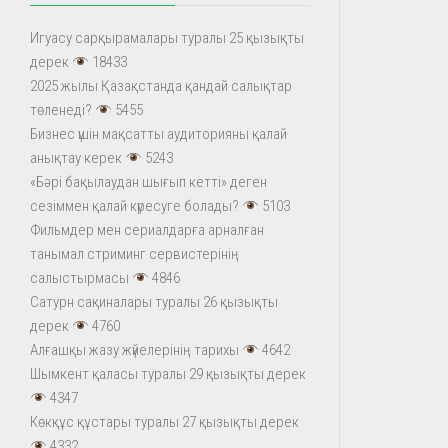
Игуасу сарқырамалары туралы 25 қызықты
дерек
18433
2025 жылы Қазақстанда қандай салықтар
төленеді?
5455
Бизнес үшін мақсатты аудиторияны қалай
анықтау керек
5243
«Бәрі бақылаудан шығып кетті» деген
сезіммен қалай күресуге болады?
5103
Фильмдер мен сериалдарға арналған
танымал стриминг сервистерінің
салыстырмасы
4846
Сатурн сақиналары туралы 26 қызықты
дерек
4760
Алғашқы жазу жүйелерінің тарихы
4642
Шымкент қаласы туралы 29 қызықты дерек
4347
Көкқұс құстары туралы 27 қызықты дерек
4332