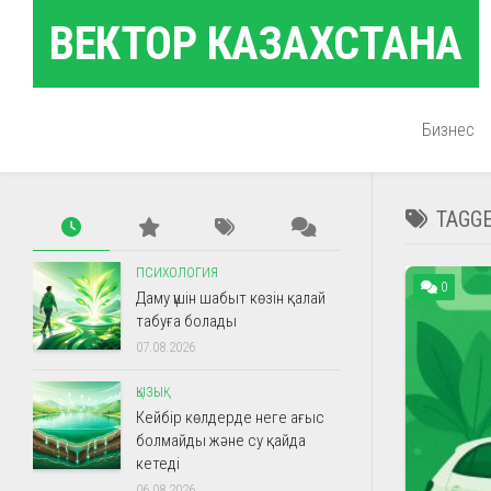
Skip
ВЕКТОР КАЗАХСТАНА
to
content
Бизнес
TAGG
ПСИХОЛОГИЯ
0
Даму үшін шабыт көзін қалай
табуға болады
07.08.2026
ҚЫЗЫҚ
Кейбір көлдерде неге ағыс
болмайды және су қайда
кетеді
06.08.2026