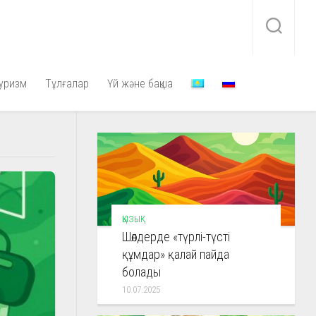
уризм
Тұлғалар
Үй және бақша
ҚЫЗЫҚ
Шөлдерде «түрлі-түсті
құмдар» қалай пайда
болады
10.07.2025