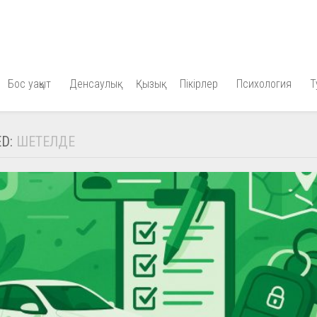
Бос уақыт
Денсаулық
Қызық
Пікірлер
Психология
Т
ED:
ШЕТЕЛДЕ