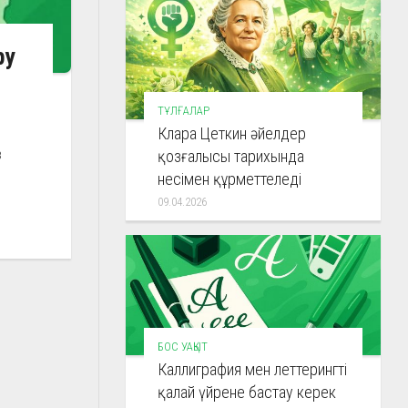
ру
ТҰЛҒАЛАР
Клара Цеткин әйелдер
з
қозғалысы тарихында
несімен құрметтеледі
09.04.2026
БОС УАҚЫТ
Каллиграфия мен леттерингті
қалай үйрене бастау керек