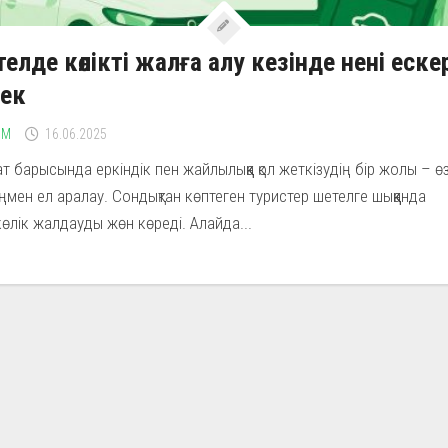
елде көлікті жалға алу кезінде нені еске
рек
ЗМ
16.06.2025
т барысында еркіндік пен жайлылыққа қол жеткізудің бір жолы – ө
іңмен ел аралау. Сондықтан көптеген туристер шетелге шыққанда
өлік жалдауды жөн көреді. Алайда...