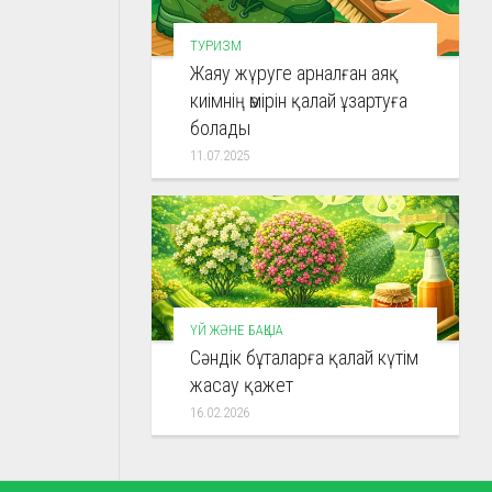
ТУРИЗМ
Жаяу жүруге арналған аяқ
киімнің өмірін қалай ұзартуға
болады
11.07.2025
ҮЙ ЖӘНЕ БАҚША
Сәндік бұталарға қалай күтім
жасау қажет
16.02.2026