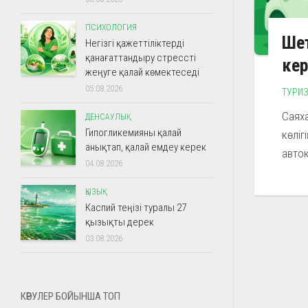
ПСИХОЛОГИЯ
Шет
Негізгі қажеттіліктерді
қанағаттандыру стрессті
ке
жеңуге қалай көмектеседі
05.08.2026
ТУРИ
Саяха
ДЕНСАУЛЫҚ
Гипогликемияны қалай
көліг
анықтап, қалай емдеу керек
авток
04.08.2026
ҚЫЗЫҚ
Каспий теңізі туралы 27
қызықты дерек
03.08.2026
КӨРУЛЕР БОЙЫНША ТОП