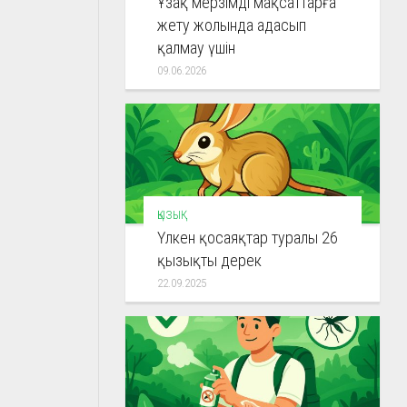
Ұзақ мерзімді мақсаттарға
жету жолында адасып
қалмау үшін
09.06.2026
ҚЫЗЫҚ
Үлкен қосаяқтар туралы 26
қызықты дерек
22.09.2025