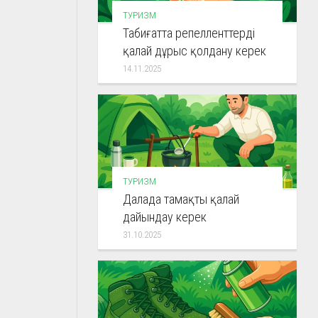
ТУРИЗМ
Табиғатта репелленттерді
қалай дұрыс қолдану керек
14.11.2025
ТУРИЗМ
Далада тамақты қалай
дайындау керек
31.10.2025