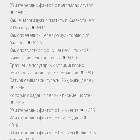
25 интересных фактов о водопадах Игуасу
18421
Какие налоги нужно платить в Казахстане в
2025 году?
5441
Как определить целевую аудиторию для
бизнеса
5226
Как справляться с ощущением, что «всё
выходит из-под контроля»
5090
Сравнение популярных стриминговых
сервисов для фильмов и сериалов
4838
Сатурн сақиналары туралы 26 қызықты дерек
4746
История создания первых письменностей
4625
29 интересных фактов о Шымкенте
4325
27 интересных фактов о зимородках
4318
30 интересных фактов о Великом Шёлковом