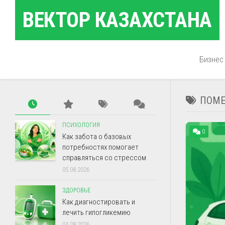
Перейти
ВЕКТОР КАЗАХСТАНА
к
содержанию
Бизнес
ПОМЕ
ПСИХОЛОГИЯ
0
Как забота о базовых
потребностях помогает
справляться со стрессом
05.08.2026
ЗДОРОВЬЕ
Как диагностировать и
лечить гипогликемию
04.08.2026