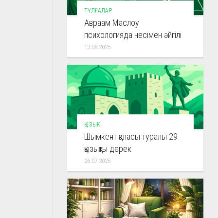
ТҰЛҒАЛАР
Авраам Маслоу
психологияда несімен әйгілі
13.08.2025
ҚЫЗЫҚ
Шымкент қаласы туралы 29
қызықты дерек
26.07.2025