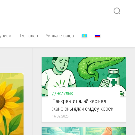
уризм
Тұлғалар
Үй және бақша
ДЕНСАУЛЫҚ
Панкреатит қалай көрінеді
және оны қалай емдеу керек
16.09.2025