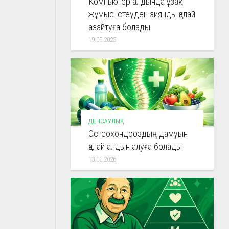
Компьютер алдында ұзақ
жұмыс істеуден зиянды қалай
азайтуға болады
19.09.2025
ДЕНСАУЛЫҚ
Остеохондроздың дамуын
қалай алдын алуға болады
13.03.2026