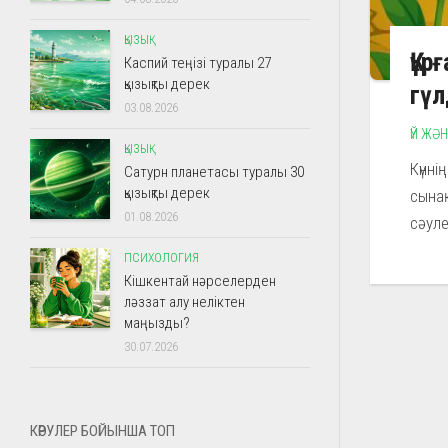
ҚЫЗЫҚ
Құ
Каспий теңізі туралы 27
қызықты дерек
гүл
03.08.2026
ҮЙ ЖӘ
ҚЫЗЫҚ
Күнні
Сатурн планетасы туралы 30
қызықты дерек
сынақ
01.08.2026
сәуле
ПСИХОЛОГИЯ
Кішкентай нәрселерден
ләззат алу неліктен
маңызды?
30.07.2026
КӨРУЛЕР БОЙЫНША ТОП