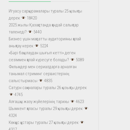
Игуасу сарқырамалары туралы 25 қызықты
дерек
18420
2025 жылы Қазақстанда қандай салықтар
төленеді?
5440
Бизнес үшін мақсатты аудиторияны қалай
анықтау керек
5224
«Бәрі бақылаудан шығып кетті» деген
сезіммен қалай күресуге болады?
5089
Фильмдер мен сериалдарға арналған
танымал стриминг сервистерінің
салыстырмасы
4835
Сатурн сақиналары туралы 26 қызықты дерек
4745
Алғашқы жазу жүйелерінің тарихы
4623
Шымкент қаласы туралы 29 қызықты дерек
4324
Көкқұс құстары туралы 27 қызықты дерек
4317