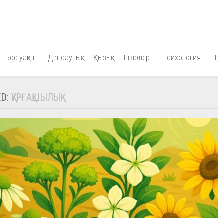
Бос уақыт
Денсаулық
Қызық
Пікірлер
Психология
Т
ED:
ҚҰРҒАҚШЫЛЫҚ