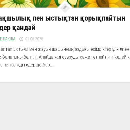
рғақшылық пен ыстықтан қорықпайтын
дер қандай
НЕ БАҚША
01.06.2025
ң аптап ыстығы мен жауын-шашынның аздығы өсімдіктер үшін үлкен
 болатыны белгілі. Алайда жиі суаруды қажет етпейтін, тікелей кү
сіне төзімді гүлдер де бар....