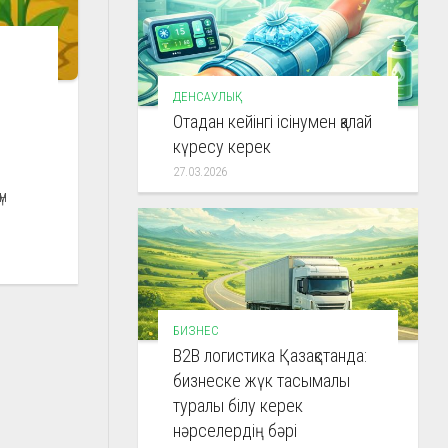
ДЕНСАУЛЫҚ
Отадан кейінгі ісінумен қалай
күресу керек
27.03.2026
н
БИЗНЕС
B2B логистика Қазақстанда:
бизнеске жүк тасымалы
туралы білу керек
нәрселердің бәрі