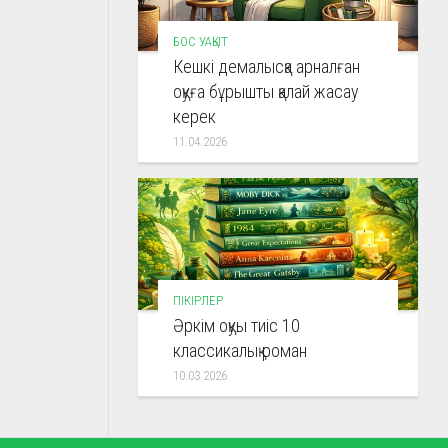
БОС УАҚЫТ
Кешкі демалысқа арналған
оқуға бұрышты қалай жасау
керек
11.04.2026
ПІКІРЛЕР
Әркім оқуы тиіс 10
классикалық роман
10.03.2026