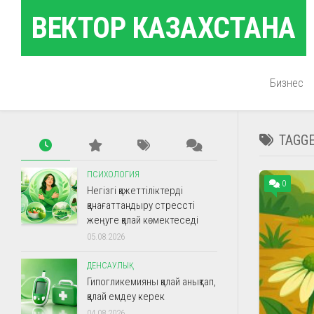
Skip
ВЕКТОР КАЗАХСТАНА
to
content
Бизнес
TAGG
ПСИХОЛОГИЯ
0
Негізгі қажеттіліктерді
қанағаттандыру стрессті
жеңуге қалай көмектеседі
05.08.2026
ДЕНСАУЛЫҚ
Гипогликемияны қалай анықтап,
қалай емдеу керек
04.08.2026