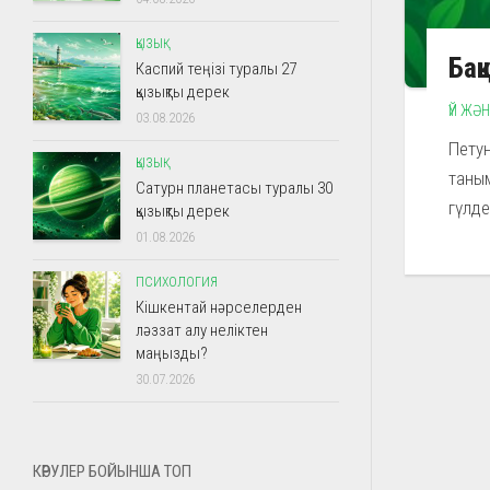
ҚЫЗЫҚ
Бақ
Каспий теңізі туралы 27
қызықты дерек
ҮЙ ЖӘ
03.08.2026
Петун
ҚЫЗЫҚ
таным
Сатурн планетасы туралы 30
гүлдеу
қызықты дерек
01.08.2026
ПСИХОЛОГИЯ
Кішкентай нәрселерден
ләззат алу неліктен
маңызды?
30.07.2026
КӨРУЛЕР БОЙЫНША ТОП