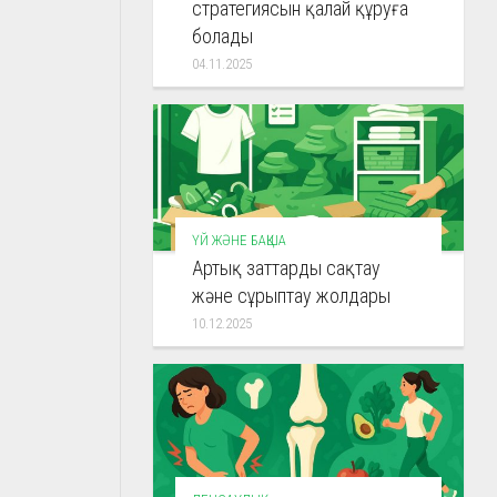
стратегиясын қалай құруға
болады
04.11.2025
ҮЙ ЖӘНЕ БАҚША
Артық заттарды сақтау
және сұрыптау жолдары
10.12.2025