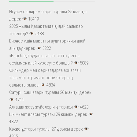
Игуасу сарқырамалары туралы 25 қызықты
дерек
18419
2025 жылы Қазақстанда қандай салықтар
төленеді?
5438
Бизнес үшін мақсатты аудиторияны қалай
анықтау керек
5222
«Бәрі бақылаудан шығып кетті» деген
сезіммен қалай күресуге болады?
5089
Фильмдер мен сериалдарға арналған
танымал стриминг сервистерінің
салыстырмасы
4834
Сатурн сақиналары туралы 26 қызықты дерек
4744
Алғашқы жазу жүйелерінің тарихы
4623
Шымкент қаласы туралы 29 қызықты дерек
4322
Көкқұс құстары туралы 27 қызықты дерек
4315