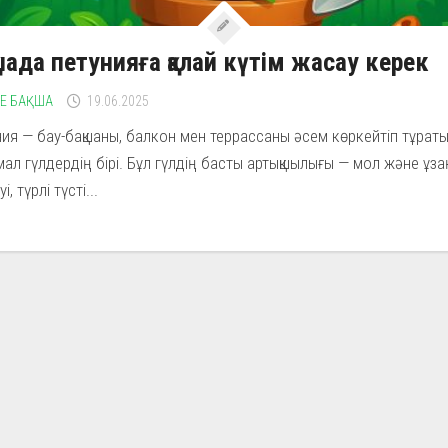
шада петунияға қалай күтім жасау керек
НЕ БАҚША
19.06.2025
ия — бау-бақшаны, балкон мен террассаны әсем көркейтіп тұрат
ал гүлдердің бірі. Бұл гүлдің басты артықшылығы — мол және ұзақ
і, түрлі түсті...