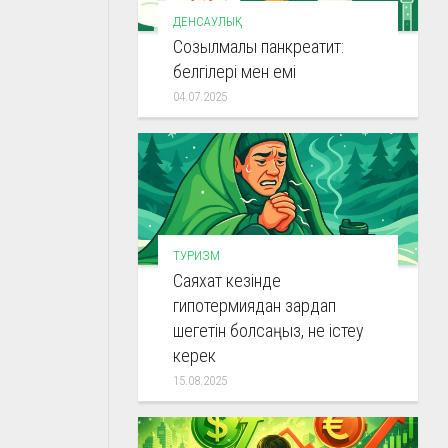
ДЕНСАУЛЫҚ
Созылмалы панкреатит:
белгілері мен емі
04.07.2025
ТУРИЗМ
Саяхат кезінде
гипотермиядан зардап
шегетін болсаңыз, не істеу
керек
15.08.2025