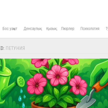
Бос уақыт
Денсаулық
Қызық
Пікірлер
Психология
Т
ED:
ПЕТУНИЯ