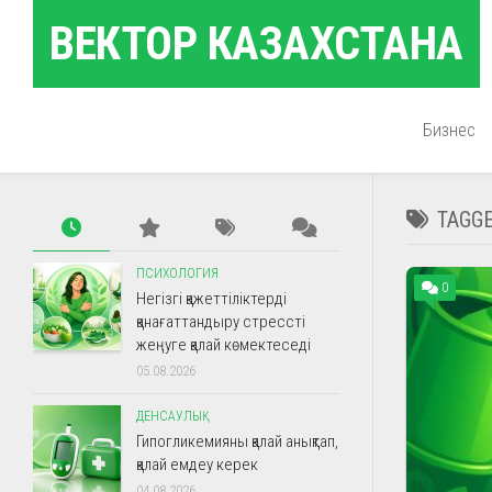
Skip
ВЕКТОР КАЗАХСТАНА
to
content
Бизнес
TAGG
ПСИХОЛОГИЯ
0
Негізгі қажеттіліктерді
қанағаттандыру стрессті
жеңуге қалай көмектеседі
05.08.2026
ДЕНСАУЛЫҚ
Гипогликемияны қалай анықтап,
қалай емдеу керек
04.08.2026