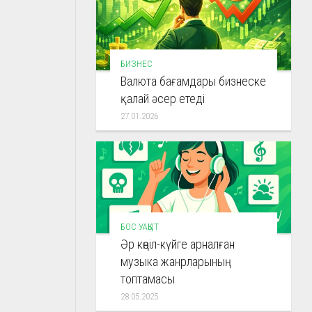
БИЗНЕС
Валюта бағамдары бизнеске
қалай әсер етеді
27.01.2026
БОС УАҚЫТ
Әр көңіл-күйге арналған
музыка жанрларының
топтамасы
28.05.2025