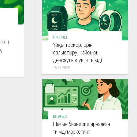
ПІКІРЛЕР
ын ең
Ұйқы трекерлерін
салыстыру: қайсысы
денсаулық үшін тиімді
18.06.2025
БИЗНЕС
Шағын бизнеске арналған
тиімді маркетинг