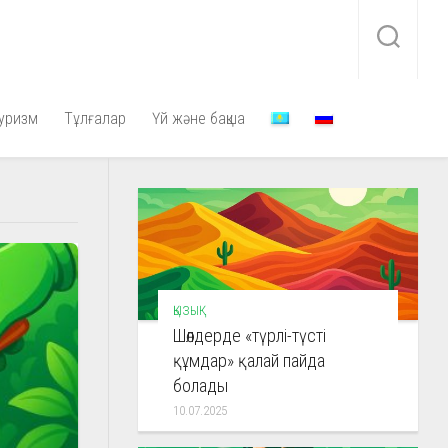
уризм
Тұлғалар
Үй және бақша
ҚЫЗЫҚ
Шөлдерде «түрлі-түсті
құмдар» қалай пайда
болады
10.07.2025