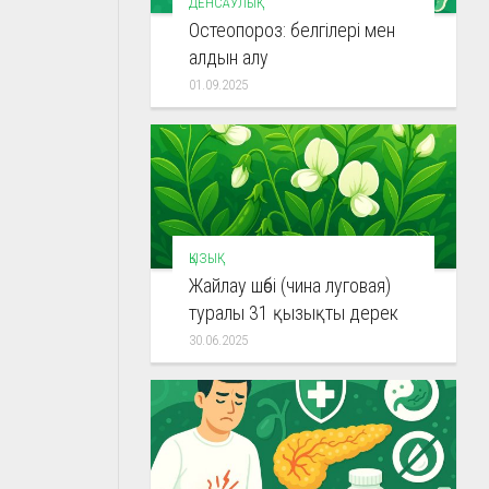
ДЕНСАУЛЫҚ
Остеопороз: белгілері мен
алдын алу
01.09.2025
ҚЫЗЫҚ
Жайлау шөбі (чина луговая)
туралы 31 қызықты дерек
30.06.2025