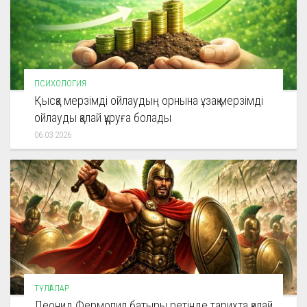
ПСИХОЛОГИЯ
Қысқа мерзімді ойлаудың орнына ұзақ мерзімді
ойлауды қалай құруға болады
06.03.2026
ТҰЛҒАЛАР
Леонид Фермопил батыры ретінде тарихта қалай