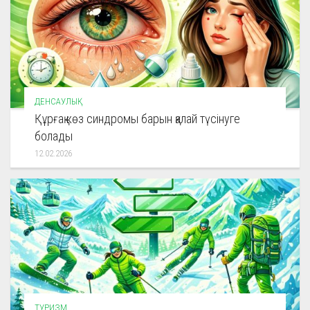
ДЕНСАУЛЫҚ
Құрғақ көз синдромы барын қалай түсінуге
болады
12.02.2026
ТУРИЗМ