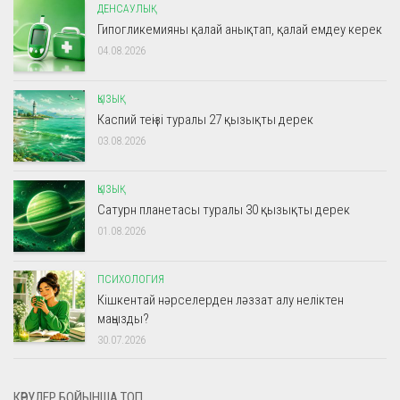
ДЕНСАУЛЫҚ
Гипогликемияны қалай анықтап, қалай емдеу керек
04.08.2026
ҚЫЗЫҚ
Каспий теңізі туралы 27 қызықты дерек
03.08.2026
ҚЫЗЫҚ
Сатурн планетасы туралы 30 қызықты дерек
01.08.2026
ПСИХОЛОГИЯ
Кішкентай нәрселерден ләззат алу неліктен
маңызды?
30.07.2026
КӨРУЛЕР БОЙЫНША ТОП