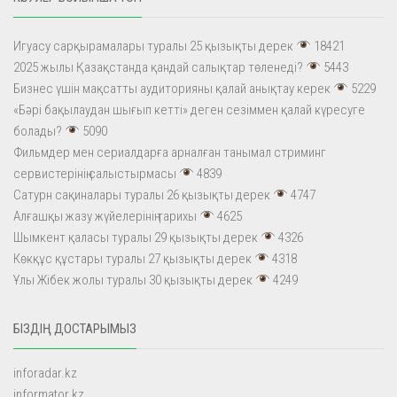
Игуасу сарқырамалары туралы 25 қызықты дерек
18421
2025 жылы Қазақстанда қандай салықтар төленеді?
5443
Бизнес үшін мақсатты аудиторияны қалай анықтау керек
5229
«Бәрі бақылаудан шығып кетті» деген сезіммен қалай күресуге
болады?
5090
Фильмдер мен сериалдарға арналған танымал стриминг
сервистерінің салыстырмасы
4839
Сатурн сақиналары туралы 26 қызықты дерек
4747
Алғашқы жазу жүйелерінің тарихы
4625
Шымкент қаласы туралы 29 қызықты дерек
4326
Көкқұс құстары туралы 27 қызықты дерек
4318
Ұлы Жібек жолы туралы 30 қызықты дерек
4249
БІЗДІҢ ДОСТАРЫМЫЗ
inforadar.kz
informator.kz