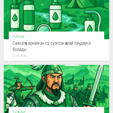
ТУРИЗМ
Саяхатқа арналған су сүзгісін қалай таңдауға
болады
27.06.2025
ТҰЛҒАЛАР