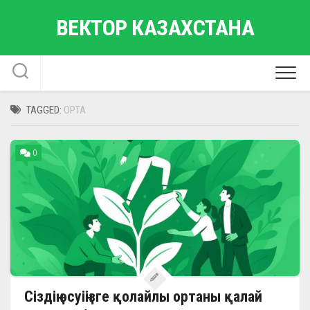
Skip
ВЕКТОР КАЗАХСТАНА
to
content
TAGGED:
ОРТА
0
Сіздің өсуіңізге қолайлы ортаны қалай