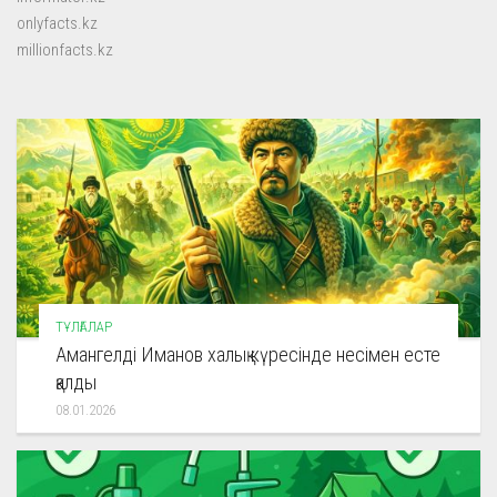
onlyfacts.kz
millionfacts.kz
ТҰЛҒАЛАР
Амангелді Иманов халық күресінде несімен есте
қалды
08.01.2026