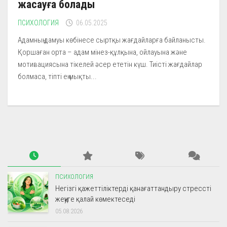
жасауға болады
ПСИХОЛОГИЯ
06.05.2025
Адамның дамуы көбінесе сыртқы жағдайларға байланысты.
Қоршаған орта – адам мінез-құлқына, ойлауына және
мотивациясына тікелей әсер ететін күш. Тиісті жағдайлар
болмаса, тіпті ең мықты...
ПСИХОЛОГИЯ
Негізгі қажеттіліктерді қанағаттандыру стрессті
жеңуге қалай көмектеседі
05.08.2026