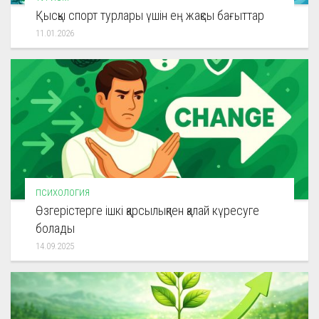
Қысқы спорт турлары үшін ең жақсы бағыттар
11.01.2026
ПСИХОЛОГИЯ
Өзгерістерге ішкі қарсылықпен қалай күресуге
болады
14.09.2025