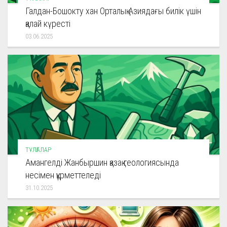
Галдан-Бошокту хан Орталық Азиядағы билік үшін
қалай күресті
03.06.2025
ТҰЛҒАЛАР
Амангелді Жанбыршин қазақ геологиясында
несімен құрметтеледі
31.10.2025