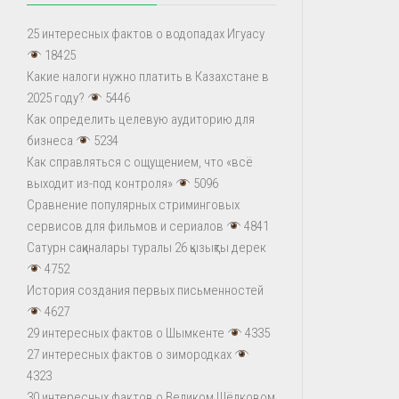
25 интересных фактов о водопадах Игуасу
18425
Какие налоги нужно платить в Казахстане в
2025 году?
5446
Как определить целевую аудиторию для
бизнеса
5234
Как справляться с ощущением, что «всё
выходит из-под контроля»
5096
Сравнение популярных стриминговых
сервисов для фильмов и сериалов
4841
Сатурн сақиналары туралы 26 қызықты дерек
4752
История создания первых письменностей
4627
29 интересных фактов о Шымкенте
4335
27 интересных фактов о зимородках
4323
30 интересных фактов о Великом Шёлковом