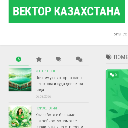
Перейти
ВЕКТОР КАЗАХСТАНА
к
содержанию
Бизнес
ПОМЕ
ИНТЕРЕСНОЕ
0
Почему у некоторых озёр
нет стока и куда девается
вода
06.08.2026
ПСИХОЛОГИЯ
Как забота о базовых
потребностях помогает
справляться со стрессом