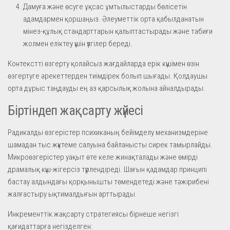
Дамуға және өсуге ұқсас ұмтылыстарды бөлісетін
адамдармен қоршаңыз. Әлеуметтік орта қабылданатын
мінез-құлық стандарттарын қалыптастырады және табиғи
жолмен еліктеу үшін үлгілер береді.
Контекстті өзгерту қолайсыз жағдайларда ерік күшімен өзін
өзгертуге әрекеттерден тиімдірек болып шығады. Қолдаушы
орта дұрыс таңдауды ең аз қарсылық жолына айналдырады.
Біртіндеп жақсарту жүйесі
Радикалды өзгерістер психиканың бейімделу механизмдеріне
шамадан тыс жүктеме салуына байланысты сирек тамырлайды.
Микроөзгерістер уақыт өте келе жинақталады және өмірді
драмалық күш-жігерсіз түрлендіреді. Шағын қадамдар принципі
бастау алдындағы қорқынышты төмендетеді және тәжірибені
жалғастыру ықтималдығын арттырады.
Инкременттік жақсарту стратегиясы бірнеше негізгі
қағидаттарға негізделген: