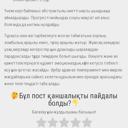
Үнемі кері байланыс абстрактылы ниетті нақты шындыққа
айналдырады. Прогресті мойындау соңғы мақсат әлі алыс
болғанда да ынтаны қолдайды.
Тұрақты өзін-өзі тәрбиелеуге жол өз табиғатына зорлық-
зомбылық арқылы емес, түсіну арқылы жатыр. Жұмсақ көзқарас
ұзақ мерзімді өзгерістер үшін драконды шаралардан
парадоксалды түрде тиімдірек болып шығады. Өзіңізге және өз
қажеттіліктеріңізге құрмет эмоционалдық күйіп кетусіз тізбекті
өсу үшін іргетас жасайды. Әрбір адам өз темпераменті мен өмірлік
жағдайларына сәйкес келетін құрылым мен еркіндік арасындағы
жеке тепе-теңдікті таба алады.
Бұл пост қаншалықты пайдалы
болды?
Бағалау үшін жұлдызшаны басыңыз!