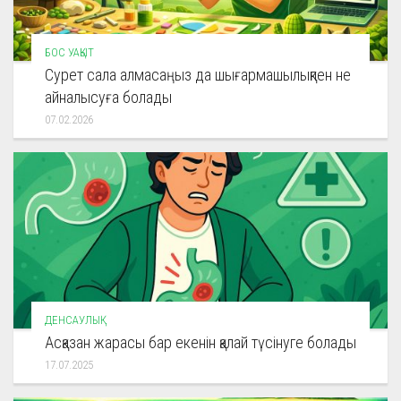
БОС УАҚЫТ
Сурет сала алмасаңыз да шығармашылықпен не
айналысуға болады
07.02.2026
ДЕНСАУЛЫҚ
Асқазан жарасы бар екенін қалай түсінуге болады
17.07.2025