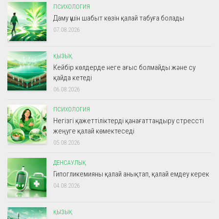
ПСИХОЛОГИЯ
Даму үшін шабыт көзін қалай табуға болады
07.08.2026
ҚЫЗЫҚ
Кейбір көлдерде неге ағыс болмайды және су
қайда кетеді
06.08.2026
ПСИХОЛОГИЯ
Негізгі қажеттіліктерді қанағаттандыру стрессті
жеңуге қалай көмектеседі
05.08.2026
ДЕНСАУЛЫҚ
Гипогликемияны қалай анықтап, қалай емдеу керек
04.08.2026
ҚЫЗЫҚ