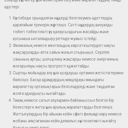
әдістері:
Күнтізбеде орындалған күндерді белгілеумен әдеттердің
қарапайым трекерін жүргізіңіз. Сәтті күндердің визуалды
тізбегі тізбектілікті үзу қалаусыздығын жасайды және
қосымша ынталандыру ретінде жұмыс істейді.
Физикалық немесе ментальдық көрсеткіштердегі нақты
жақсаруларды апта сайын жазып отырыңыз. Серіппе
санының артуы, шоғырлану жақсаруы немесе энергияның
жоғарылауы нақты прогресті құжаттайды.
Сыртқы мойындау алу үшін қолдаушы ортамен жетістіктермен
бөлісіңіз. Басқа адамдардың мақұлдауы миындағы
марапаттау орталықтарын белсендіреді және таңдалған
жолға адалдықты нығайтады.
Тамақ немесе сатып алулармен байланыссыз белгілі бір
белестерге жетуі үшін аралық марапаттарды белгілеңіз.
Жаттығулардың бір айынан кейін сүйікті фильмді көру немесе
жобаны аяқтағаннан кейін демалыс күні позитивті нығайту
болып қызмет етеді.