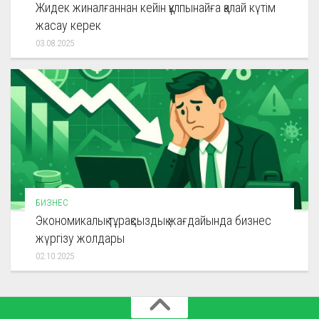
Жидек жиналғаннан кейін құлпынайға қалай күтім
жасау керек
03.08.2025
БИЗНЕС
Экономикалық тұрақсыздық жағдайында бизнес
жүргізу жолдары
02.10.2025