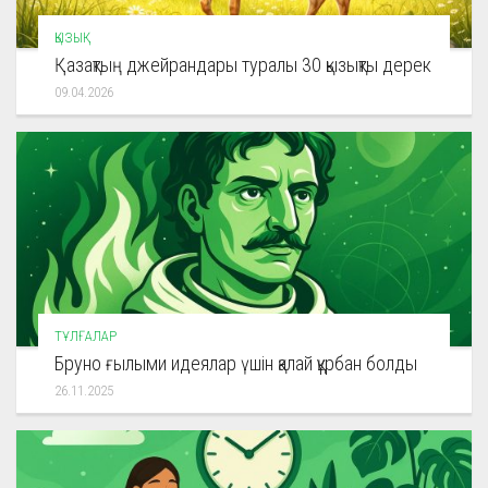
ҚЫЗЫҚ
Қазақтың джейрандары туралы 30 қызықты дерек
09.04.2026
ТҰЛҒАЛАР
Бруно ғылыми идеялар үшін қалай құрбан болды
26.11.2025