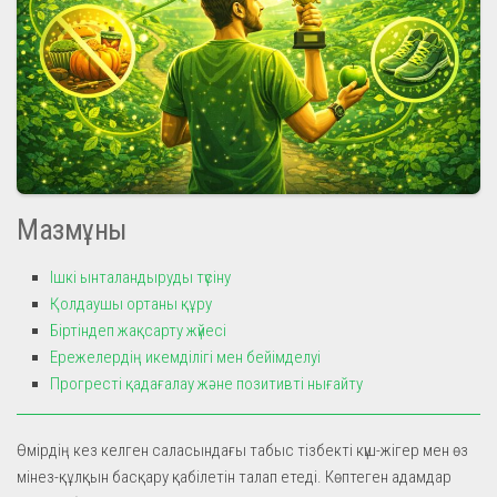
Мазмұны
Ішкі ынталандыруды түсіну
Қолдаушы ортаны құру
Біртіндеп жақсарту жүйесі
Ережелердің икемділігі мен бейімделуі
Прогресті қадағалау және позитивті нығайту
Өмірдің кез келген саласындағы табыс тізбекті күш-жігер мен өз
мінез-құлқын басқару қабілетін талап етеді. Көптеген адамдар