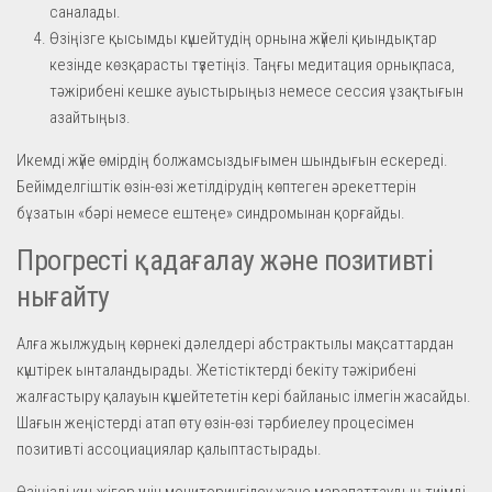
саналады.
Өзіңізге қысымды күшейтудің орнына жүйелі қиындықтар
кезінде көзқарасты түзетіңіз. Таңғы медитация орнықпаса,
тәжірибені кешке ауыстырыңыз немесе сессия ұзақтығын
азайтыңыз.
Икемді жүйе өмірдің болжамсыздығымен шындығын ескереді.
Бейімделгіштік өзін-өзі жетілдірудің көптеген әрекеттерін
бұзатын «бәрі немесе ештеңе» синдромынан қорғайды.
Прогресті қадағалау және позитивті
нығайту
Алға жылжудың көрнекі дәлелдері абстрактылы мақсаттардан
күштірек ынталандырады. Жетістіктерді бекіту тәжірибені
жалғастыру қалауын күшейтететін кері байланыс ілмегін жасайды.
Шағын жеңістерді атап өту өзін-өзі тәрбиелеу процесімен
позитивті ассоциациялар қалыптастырады.
Өзіңізді күш-жігер үшін мониторингілеу және марапаттаудың тиімді