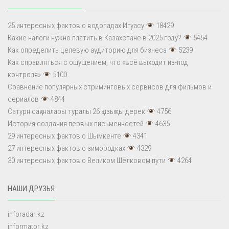
25 интересных фактов о водопадах Игуасу
18429
Какие налоги нужно платить в Казахстане в 2025 году?
5454
Как определить целевую аудиторию для бизнеса
5239
Как справляться с ощущением, что «всё выходит из-под
контроля»
5100
Сравнение популярных стриминговых сервисов для фильмов и
сериалов
4844
Сатурн сақиналары туралы 26 қызықты дерек
4756
История создания первых письменностей
4635
29 интересных фактов о Шымкенте
4341
27 интересных фактов о зимородках
4329
30 интересных фактов о Великом Шёлковом пути
4264
НАШИ ДРУЗЬЯ
inforadar.kz
informator.kz