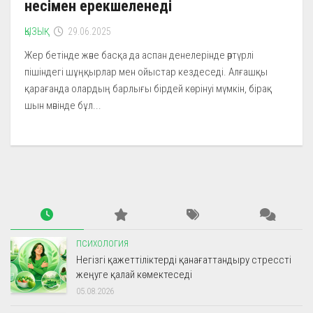
несімен ерекшеленеді
ҚЫЗЫҚ
29.06.2025
Жер бетінде және басқа да аспан денелерінде әртүрлі
пішіндегі шұңқырлар мен ойыстар кездеседі. Алғашқы
қарағанда олардың барлығы бірдей көрінуі мүмкін, бірақ
шын мәнінде бұл...
ПСИХОЛОГИЯ
Негізгі қажеттіліктерді қанағаттандыру стрессті
жеңуге қалай көмектеседі
05.08.2026