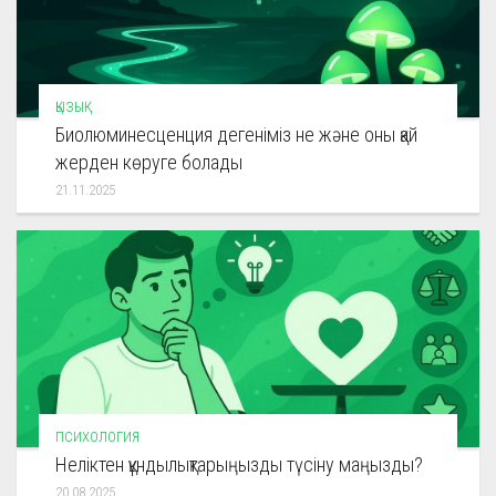
ҚЫЗЫҚ
Биолюминесценция дегеніміз не және оны қай
жерден көруге болады
21.11.2025
ПСИХОЛОГИЯ
Неліктен құндылықтарыңызды түсіну маңызды?
20.08.2025