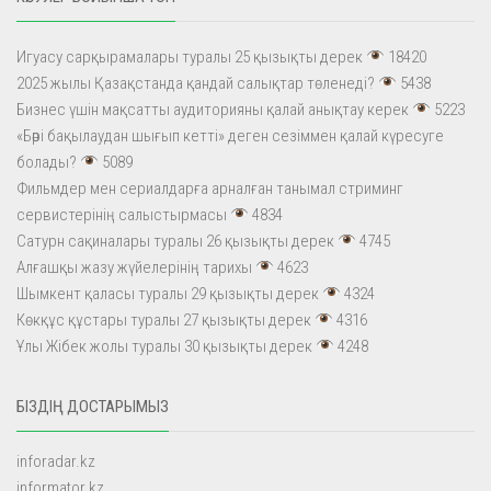
Игуасу сарқырамалары туралы 25 қызықты дерек
18420
2025 жылы Қазақстанда қандай салықтар төленеді?
5438
Бизнес үшін мақсатты аудиторияны қалай анықтау керек
5223
«Бәрі бақылаудан шығып кетті» деген сезіммен қалай күресуге
болады?
5089
Фильмдер мен сериалдарға арналған танымал стриминг
сервистерінің салыстырмасы
4834
Сатурн сақиналары туралы 26 қызықты дерек
4745
Алғашқы жазу жүйелерінің тарихы
4623
Шымкент қаласы туралы 29 қызықты дерек
4324
Көкқұс құстары туралы 27 қызықты дерек
4316
Ұлы Жібек жолы туралы 30 қызықты дерек
4248
БІЗДІҢ ДОСТАРЫМЫЗ
inforadar.kz
informator.kz