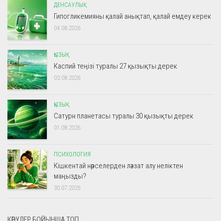
ДЕНСАУЛЫҚ
Гипогликемияны қалай анықтап, қалай емдеу керек
04.08.2026
ҚЫЗЫҚ
Каспий теңізі туралы 27 қызықты дерек
03.08.2026
ҚЫЗЫҚ
Сатурн планетасы туралы 30 қызықты дерек
01.08.2026
ПСИХОЛОГИЯ
Кішкентай нәрселерден ләззат алу неліктен
маңызды?
30.07.2026
КӨРУЛЕР БОЙЫНША ТОП