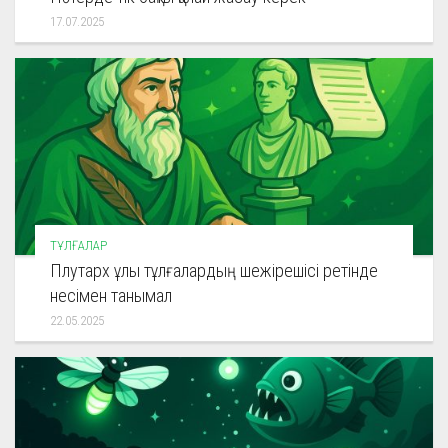
17.07.2025
ТҰЛҒАЛАР
Плутарх ұлы тұлғалардың шежірешісі ретінде
несімен танымал
22.05.2025