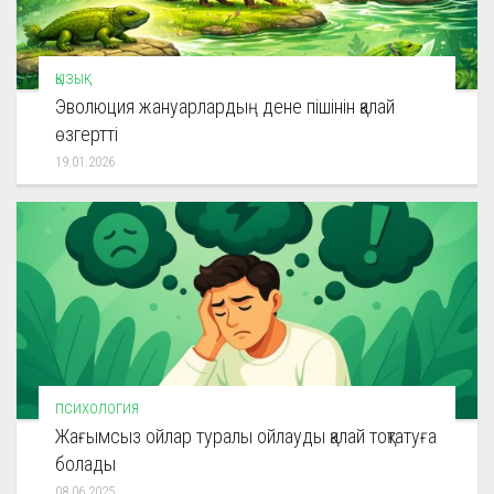
ҚЫЗЫҚ
Эволюция жануарлардың дене пішінін қалай
өзгертті
19.01.2026
ПСИХОЛОГИЯ
Жағымсыз ойлар туралы ойлауды қалай тоқтатуға
болады
08.06.2025