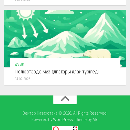
ҚЫЗЫҚ
Полюстерде мұз қалпақтары қалай түзіледі
04.07.2025
Вектор Казахстана © 2026. All Rights Reserved.
Powered by
WordPress
. Theme by
Alx
.