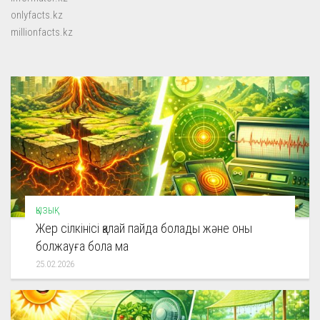
onlyfacts.kz
millionfacts.kz
ҚЫЗЫҚ
Жер сілкінісі қалай пайда болады және оны
болжауға бола ма
25.02.2026