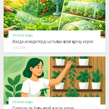
ҮЙ ЖӘНЕ БАҚША
Жазда өсімдіктерді ыстықтан қалай қорғау керек
10.01.2026
ҮЙ ЖӘНЕ БАҚША
Пәтерде тік бақты қалай жасау керек