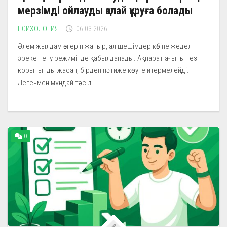
мерзімді ойлауды қалай құруға болады
ПСИХОЛОГИЯ
06.03.2026
Әлем жылдам өзгеріп жатыр, ал шешімдер көбіне жедел
әрекет ету режимінде қабылданады. Ақпарат ағыны тез
қорытынды жасап, бірден нәтиже көруге итермелейді.
Дегенмен мұндай тәсіл...
0