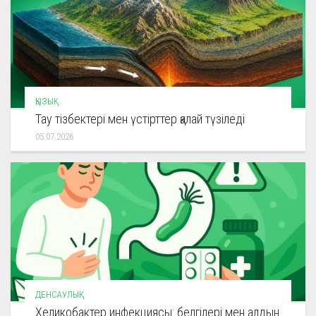
ҚЫЗЫҚ
Тау тізбектері мен үстірттер қалай түзіледі
05.07.2026
ДЕНСАУЛЫҚ
Хеликобактер инфекциясы: белгілері мен алдын