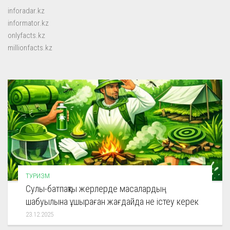
inforadar.kz
informator.kz
onlyfacts.kz
millionfacts.kz
ТУРИЗМ
Сулы-батпақты жерлерде масалардың
шабуылына ұшыраған жағдайда не істеу керек
23.12.2025