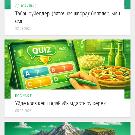
ДЕНСАУЛЫҚ
Табан сүйелдері (пяточная шпора): белгілері мен
емі
22.08.2025
БОС УАҚЫТ
Үйде квиз кешін қалай ұйымдастыру керек
05.03.2026