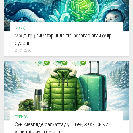
ҚЫЗЫҚ
Мәңгі тоң аймақтарында тірі ағзалар қалай өмір
сүреді
24.01.2026
ТУРИЗМ
Суық мезгілде саяхаттау үшін ең жақсы киімді
қалай таңдауға болады