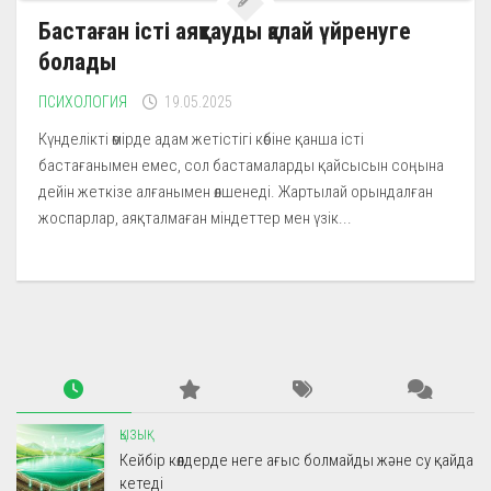
Бастаған істі аяқтауды қалай үйренуге
болады
ПСИХОЛОГИЯ
19.05.2025
Күнделікті өмірде адам жетістігі көбіне қанша істі
бастағанымен емес, сол бастамаларды қайсысын соңына
дейін жеткізе алғанымен өлшенеді. Жартылай орындалған
жоспарлар, аяқталмаған міндеттер мен үзік...
ҚЫЗЫҚ
Кейбір көлдерде неге ағыс болмайды және су қайда
кетеді