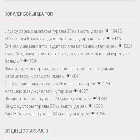
КӨРУЛЕР БОЙЫНША ТОП
Игуасу сарқырамалары туралы 25 қызықты дерек
18425
2025 жылы Қазақстанда қандай салықтар төленеді?
5446
Бизнес үшін мақсатты аудиторияны қалай анықтау керек
5234
«Бәрі бақылаудан шығып кетті» деген сезіммен қалай күресуге
болады?
5094
Фильмдер мен сериалдарға арналған танымал стриминг
сервистерінің салыстырмасы
4841
Сатурн сақиналары туралы 26 қызықты дерек
4750
Алғашқы жазу жүйелерінің тарихы
4627
Шымкент қаласы туралы 29 қызықты дерек
4333
Көкқұс құстары туралы 27 қызықты дерек
4323
Ұлы Жібек жолы туралы 30 қызықты дерек
4256
БІЗДІҢ ДОСТАРЫМЫЗ