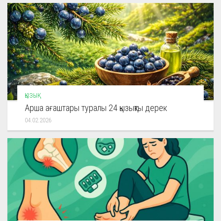
ҚЫЗЫҚ
Арша ағаштары туралы 24 қызықты дерек
04.02.2026