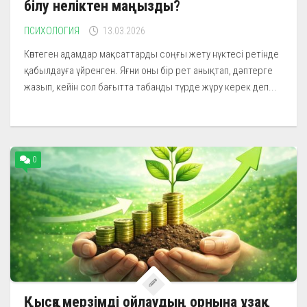
білу неліктен маңызды?
ПСИХОЛОГИЯ
13.03.2026
Көптеген адамдар мақсаттарды соңғы жету нүктесі ретінде
қабылдауға үйренген. Яғни оны бір рет анықтап, дәптерге
жазып, кейін сол бағытта табанды түрде жүру керек деп...
0
Қысқа мерзімді ойлаудың орнына ұзақ