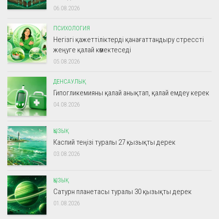
06.08.2026
ПСИХОЛОГИЯ
Негізгі қажеттіліктерді қанағаттандыру стрессті
жеңуге қалай көмектеседі
05.08.2026
ДЕНСАУЛЫҚ
Гипогликемияны қалай анықтап, қалай емдеу керек
04.08.2026
ҚЫЗЫҚ
Каспий теңізі туралы 27 қызықты дерек
03.08.2026
ҚЫЗЫҚ
Сатурн планетасы туралы 30 қызықты дерек
01.08.2026