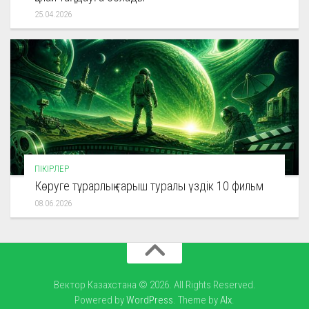
25.04.2026
ПІКІРЛЕР
Көруге тұрарлық ғарыш туралы үздік 10 фильм
08.06.2026
Вектор Казахстана © 2026. All Rights Reserved.
Powered by
WordPress
. Theme by
Alx
.