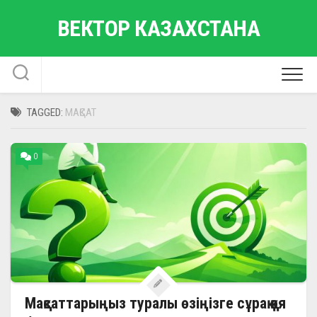
Skip
ВЕКТОР КАЗАХСТАНА
to
content
TAGGED:
МАҚСАТ
0
Мақсаттарыңыз туралы өзіңізге сұрақ қоя