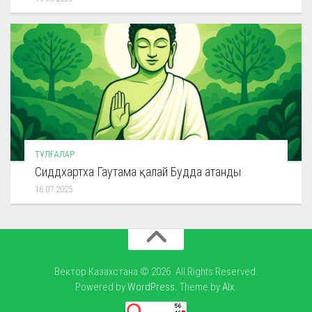
ТҰЛҒАЛАР
Сиддхартха Гаутама қалай Будда атанды
16.07.2025
Вектор Казахстана © 2026. All Rights Reserved.
Powered by
WordPress
. Theme by
Alx
.