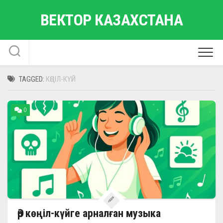
Skip
ВЕКТОР КАЗАХСТАНА
to
content
TAGGED:
КӨҢІЛ-КҮЙ
0
Әр көңіл-күйге арналған музыка