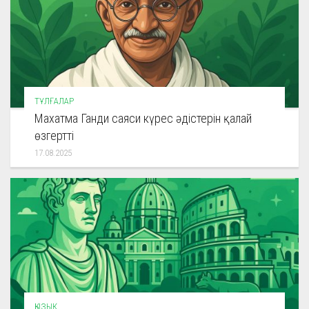
ТҰЛҒАЛАР
Махатма Ганди саяси күрес әдістерін қалай
өзгертті
17.08.2025
ҚЫЗЫҚ