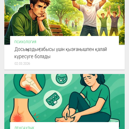
ПСИХОЛОГИЯ
Досыңыздың табысы үшін қызғанышпен қалай
күресуге болады
02.03.2026
ДЕНСАУЛЫҚ