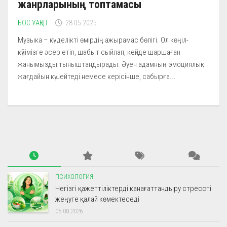
жанрларының топтамасы
БОС УАҚЫТ
28.05.2025
Музыка – күнделікті өмірдің ажырамас бөлігі. Ол көңіл-
күйімізге әсер етіп, шабыт сыйлап, кейде шаршаған
жанымызды тыныштандырады. Әуен адамның эмоциялық
жағдайын күшейтеді немесе керісінше, сабырға...
ПСИХОЛОГИЯ
Негізгі қажеттіліктерді қанағаттандыру стрессті
жеңуге қалай көмектеседі
05.08.2026