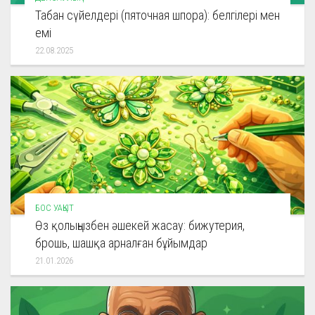
Табан сүйелдері (пяточная шпора): белгілері мен
емі
22.08.2025
БОС УАҚЫТ
Өз қолыңызбен әшекей жасау: бижутерия,
брошь, шашқа арналған бұйымдар
21.01.2026