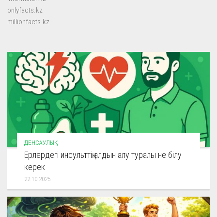
onlyfacts.kz
millionfacts.kz
ДЕНСАУЛЫҚ
Ерлердегі инсульттің алдын алу туралы не білу
керек
22.10.2025