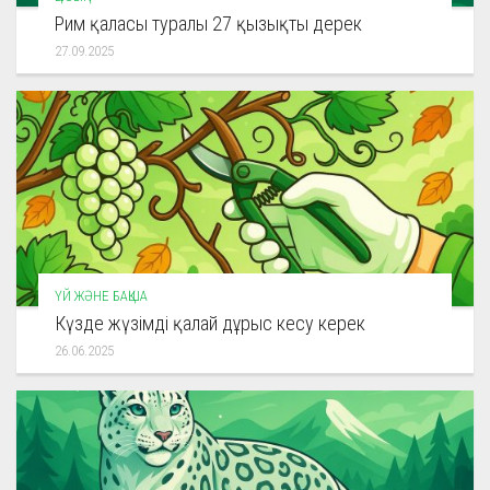
Рим қаласы туралы 27 қызықты дерек
27.09.2025
ҮЙ ЖӘНЕ БАҚША
Күзде жүзімді қалай дұрыс кесу керек
26.06.2025