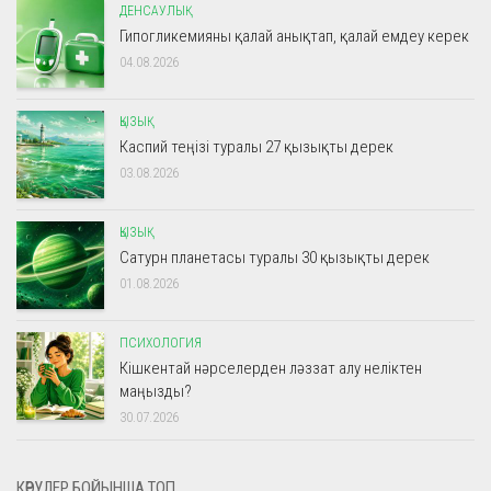
ДЕНСАУЛЫҚ
Гипогликемияны қалай анықтап, қалай емдеу керек
04.08.2026
ҚЫЗЫҚ
Каспий теңізі туралы 27 қызықты дерек
03.08.2026
ҚЫЗЫҚ
Сатурн планетасы туралы 30 қызықты дерек
01.08.2026
ПСИХОЛОГИЯ
Кішкентай нәрселерден ләззат алу неліктен
маңызды?
30.07.2026
КӨРУЛЕР БОЙЫНША ТОП