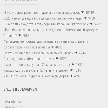
Игуасу сарқырамалары туралы 25 қызықты дерек
18419
2025 жылы Қазақстанда қандай салықтар төленеді?
5438
Бизнес үшін мақсатты аудиторияны қалай анықтау керек
5222
«Бәрі бақылаудан шығып кетті» деген сезіммен қалай күресуге
болады?
5087
Фильмдер мен сериалдарға арналған танымал стриминг
сервистерінің салыстырмасы
4833
Сатурн сақиналары туралы 26 қызықты дерек
4744
Алғашқы жазу жүйелерінің тарихы
4623
Шымкент қаласы туралы 29 қызықты дерек
4322
Көкқұс құстары туралы 27 қызықты дерек
4315
Ұлы Жібек жолы туралы 30 қызықты дерек
4248
БІЗДІҢ ДОСТАРЫМЫЗ
inforadar.kz
informator.kz