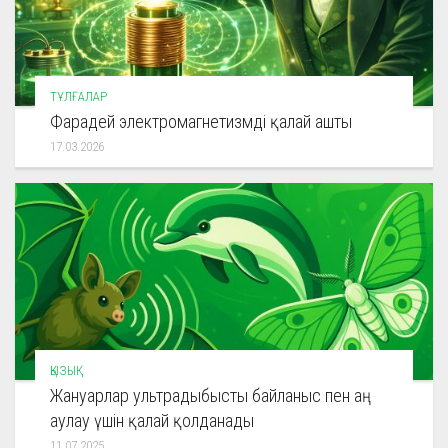
ТҰЛҒАЛАР
Фарадей электромагнетизмді қалай ашты
17.03.2026
ҚЫЗЫҚ
Жануарлар ультрадыбысты байланыс пен аң
аулау үшін қалай қолданады
11.07.2025