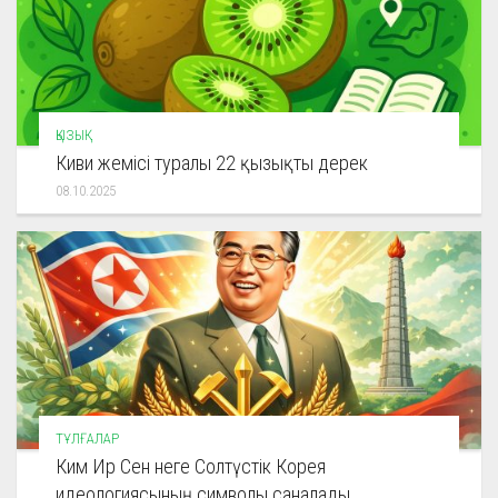
ҚЫЗЫҚ
Киви жемісі туралы 22 қызықты дерек
08.10.2025
ТҰЛҒАЛАР
Ким Ир Сен неге Солтүстік Корея
идеологиясының символы саналады