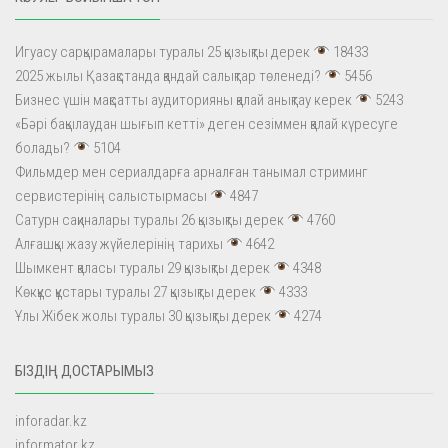
Игуасу сарқырамалары туралы 25 қызықты дерек
18433
2025 жылы Қазақстанда қандай салықтар төленеді?
5456
Бизнес үшін мақсатты аудиторияны қалай анықтау керек
5243
«Бәрі бақылаудан шығып кетті» деген сезіммен қалай күресуге
болады?
5104
Фильмдер мен сериалдарға арналған танымал стриминг
сервистерінің салыстырмасы
4847
Сатурн сақиналары туралы 26 қызықты дерек
4760
Алғашқы жазу жүйелерінің тарихы
4642
Шымкент қаласы туралы 29 қызықты дерек
4348
Көкқұс құстары туралы 27 қызықты дерек
4333
Ұлы Жібек жолы туралы 30 қызықты дерек
4274
БІЗДІҢ ДОСТАРЫМЫЗ
inforadar.kz
informator.kz