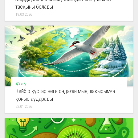
тасқыны болады
19.03.2026
ҚЫЗЫҚ
Кейбір құстар неге ондаған мың шақырымға
қоныс аударады
22.01.2026