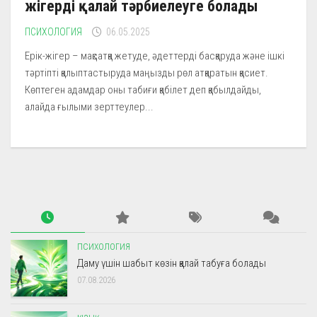
жігерді қалай тәрбиелеуге болады
ПСИХОЛОГИЯ
06.05.2025
Ерік-жігер – мақсатқа жетуде, әдеттерді басқаруда және ішкі
тәртіпті қалыптастыруда маңызды рөл атқаратын қасиет.
Көптеген адамдар оны табиғи қабілет деп қабылдайды,
алайда ғылыми зерттеулер...
ПСИХОЛОГИЯ
Даму үшін шабыт көзін қалай табуға болады
07.08.2026