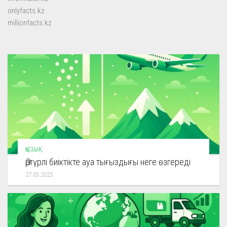
onlyfacts.kz
millionfacts.kz
ҚЫЗЫҚ
Әртүрлі биіктікте ауа тығыздығы неге өзгереді
27.05.2025