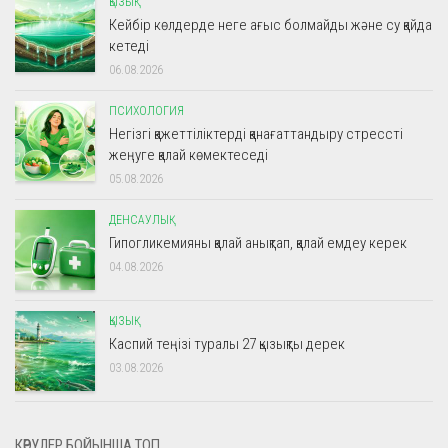
ҚЫЗЫҚ
Кейбір көлдерде неге ағыс болмайды және су қайда
кетеді
06.08.2026
ПСИХОЛОГИЯ
Негізгі қажеттіліктерді қанағаттандыру стрессті
жеңуге қалай көмектеседі
05.08.2026
ДЕНСАУЛЫҚ
Гипогликемияны қалай анықтап, қалай емдеу керек
04.08.2026
ҚЫЗЫҚ
Каспий теңізі туралы 27 қызықты дерек
03.08.2026
КӨРУЛЕР БОЙЫНША ТОП