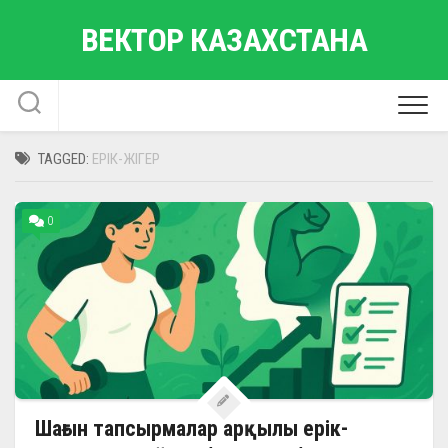
Skip
ВЕКТОР КАЗАХСТАНА
to
content
TAGGED:
ЕРІК-ЖІГЕР
0
Шағын тапсырмалар арқылы ерік-