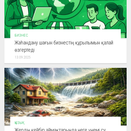
БИЗНЕС
Жаһандану шағын бизнестің құрылымын қалай
өзгертеді
13.09.2025
ҚЫЗЫҚ
Жердің кейбір аймақтарында неге үнемі су