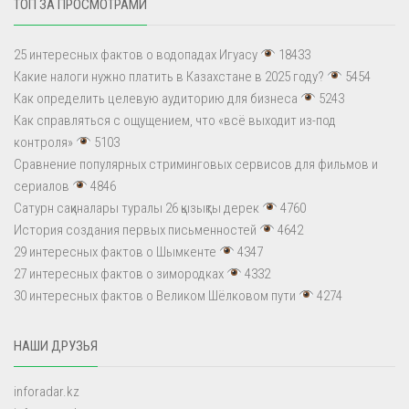
ТОП ЗА ПРОСМОТРАМИ
25 интересных фактов о водопадах Игуасу
18433
Какие налоги нужно платить в Казахстане в 2025 году?
5454
Как определить целевую аудиторию для бизнеса
5243
Как справляться с ощущением, что «всё выходит из-под
контроля»
5103
Сравнение популярных стриминговых сервисов для фильмов и
сериалов
4846
Сатурн сақиналары туралы 26 қызықты дерек
4760
История создания первых письменностей
4642
29 интересных фактов о Шымкенте
4347
27 интересных фактов о зимородках
4332
30 интересных фактов о Великом Шёлковом пути
4274
НАШИ ДРУЗЬЯ
inforadar.kz