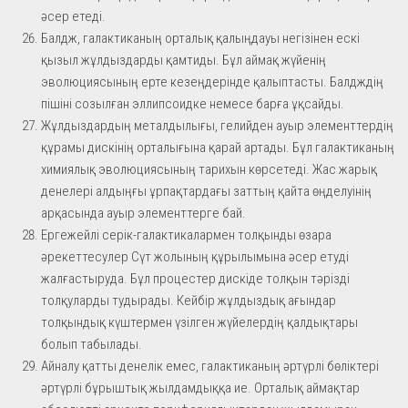
әсер етеді.
Балдж, галактиканың орталық қалыңдауы негізінен ескі
қызыл жұлдыздарды қамтиды. Бұл аймақ жүйенің
эволюциясының ерте кезеңдерінде қалыптасты. Балдждің
пішіні созылған эллипсоидке немесе барға ұқсайды.
Жұлдыздардың металдылығы, гелийден ауыр элементтердің
құрамы дискінің орталығына қарай артады. Бұл галактиканың
химиялық эволюциясының тарихын көрсетеді. Жас жарық
денелері алдыңғы ұрпақтардағы заттың қайта өңделуінің
арқасында ауыр элементтерге бай.
Ергежейлі серік-галактикалармен толқынды өзара
әрекеттесулер Сүт жолының құрылымына әсер етуді
жалғастыруда. Бұл процестер дискіде толқын тәрізді
толқуларды тудырады. Кейбір жұлдыздық ағындар
толқындық күштермен үзілген жүйелердің қалдықтары
болып табылады.
Айналу қатты денелік емес, галактиканың әртүрлі бөліктері
әртүрлі бұрыштық жылдамдыққа ие. Орталық аймақтар