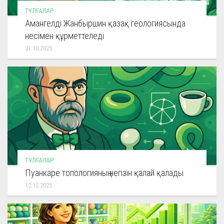
ТҰЛҒАЛАР
Амангелді Жанбыршин қазақ геологиясында
несімен құрметтеледі
31.10.2025
ТҰЛҒАЛАР
Пуанкаре топологияның негізін қалай қалады
12.12.2025