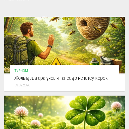
ТУРИЗМ
Жолыңызда ара ұясын тапсаңыз не істеу керек
03.02.2026