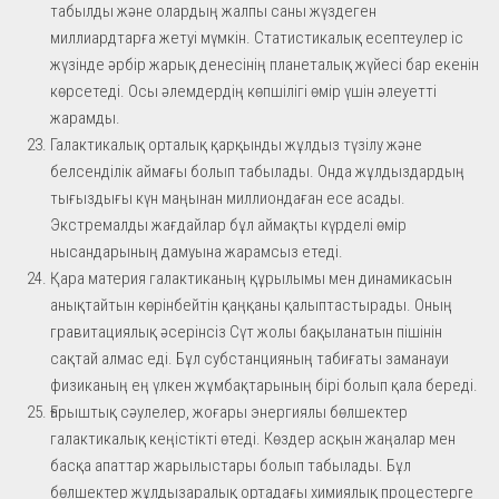
табылды және олардың жалпы саны жүздеген
миллиардтарға жетуі мүмкін. Статистикалық есептеулер іс
жүзінде әрбір жарық денесінің планеталық жүйесі бар екенін
көрсетеді. Осы әлемдердің көпшілігі өмір үшін әлеуетті
жарамды.
Галактикалық орталық қарқынды жұлдыз түзілу және
белсенділік аймағы болып табылады. Онда жұлдыздардың
тығыздығы күн маңынан миллиондаған есе асады.
Экстремалды жағдайлар бұл аймақты күрделі өмір
нысандарының дамуына жарамсыз етеді.
Қара материя галактиканың құрылымы мен динамикасын
анықтайтын көрінбейтін қаңқаны қалыптастырады. Оның
гравитациялық әсерінсіз Сүт жолы бақыланатын пішінін
сақтай алмас еді. Бұл субстанцияның табиғаты заманауи
физиканың ең үлкен жұмбақтарының бірі болып қала береді.
Ғарыштық сәулелер, жоғары энергиялы бөлшектер
галактикалық кеңістікті өтеді. Көздер асқын жаңалар мен
басқа апаттар жарылыстары болып табылады. Бұл
бөлшектер жұлдызаралық ортадағы химиялық процестерге