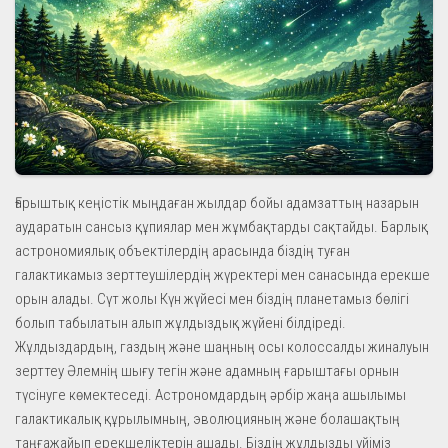
Ғарыштық кеңістік мыңдаған жылдар бойы адамзаттың назарын
аударатын сансыз құпиялар мен жұмбақтарды сақтайды. Барлық
астрономиялық объектілердің арасында біздің туған
галактикамыз зерттеушілердің жүректері мен санасында ерекше
орын алады. Сүт жолы Күн жүйесі мен біздің планетамыз бөлігі
болып табылатын алып жұлдыздық жүйені білдіреді.
Жұлдыздардың, газдың және шаңның осы колоссалды жиналуын
зерттеу Әлемнің шығу тегін және адамның ғарыштағы орнын
түсінуге көмектеседі. Астрономдардың әрбір жаңа ашылымы
галактикалық құрылымның, эволюцияның және болашақтың
таңғажайып ерекшеліктерін ашады. Біздің жұлдызды үйіміз