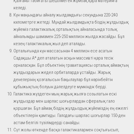
Қалғаны табиғаты шешілмеген жұмбақ қара материяға
келеді.
Күн маңындағы айналу жылдамдығы секундына 220-240
километрге жетеді. Мұндай жылдамдықта біздің жұлдыздық
жүйеміз галактикалық орталықтың айналасында толық
айналымды шамамен 225-250 миллион жылда жасайды. Бұл
кезең галактикалық жыл деп аталады.
Орталығында күн массасынан 4 миллион есе асатын
Садақшы A* деп аталатын асқын массивті қара тесік
орналасқан. Бұл объектінің гравитациясы орталық аймақтың
жұлдыздарын жедел орбиталарда ұстайды. Жарық
денелерінің қозғалысын бақылаулар бұл көрінбейтін
құбыжықтың болуын дәлелдеуге мүмкіндік берді.
Галактика жүздеген мың жарық жылға созылатын ескі
жұлдыздар мен шарлас шоғырлардан сфералық гало
қоршаған. Бұл аймақ біздің жұлдыздық жүйеміздің ең ежелгі
объектілерін қамтиды. Галодағы шарлас шоғырлар 150-ден
астам белгілі түзілімдерді санайды.
Сүт жолы өткенде басқа галактикалармен соқтығысып,