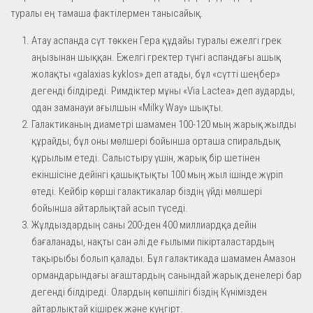
туралы ең тамаша фактілермен танысайық.
Атау аспанда сүт төккен Гера құдайы туралы ежелгі грек
аңызынан шыққан. Ежелгі гректер түнгі аспандағы ашық
жолақты «galaxias kyklos» деп атады, бұл «сүтті шеңбер»
дегенді білдіреді. Римдіктер мұны «Via Lactea» деп аударды,
одан заманауи ағылшын «Milky Way» шықты.
Галактиканың диаметрі шамамен 100-120 мың жарық жылды
құрайды, бұл оны мөлшері бойынша орташа спиральдық
құрылым етеді. Салыстыру үшін, жарық бір шетінен
екіншісіне дейінгі қашықтықты 100 мың жыл ішінде жүріп
өтеді. Кейбір көрші галактикалар біздің үйді мөлшері
бойынша айтарлықтай асып түседі.
Жұлдыздардың саны 200-ден 400 миллиардқа дейін
бағаланады, нақты сан әлі де ғылыми пікірталастардың
тақырыбы болып қалады. Бұл галактикада шамамен Амазон
ормандарындағы ағаштардың санындай жарық денелері бар
дегенді білдіреді. Олардың көпшілігі біздің Күнімізден
айтарлықтай кішірек және күңгірт.