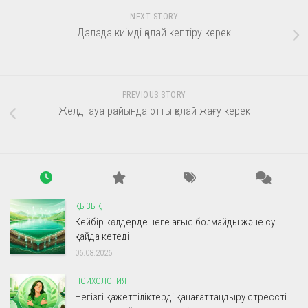
NEXT STORY
Далада киімді қалай кептіру керек
PREVIOUS STORY
Желді ауа-райында отты қалай жағу керек
ҚЫЗЫҚ
Кейбір көлдерде неге ағыс болмайды және су
қайда кетеді
06.08.2026
ПСИХОЛОГИЯ
Негізгі қажеттіліктерді қанағаттандыру стрессті