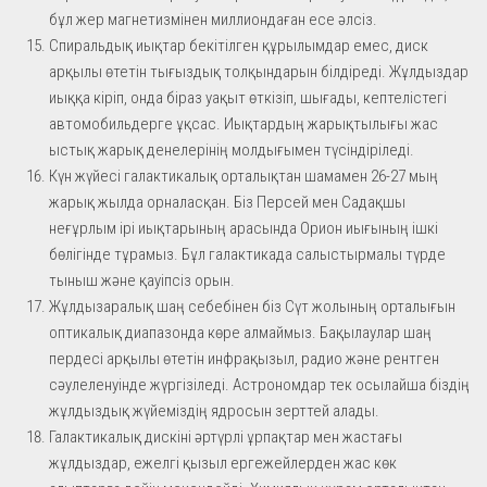
бұл жер магнетизмінен миллиондаған есе әлсіз.
Спиральдық иықтар бекітілген құрылымдар емес, диск
арқылы өтетін тығыздық толқындарын білдіреді. Жұлдыздар
иыққа кіріп, онда біраз уақыт өткізіп, шығады, кептелістегі
автомобильдерге ұқсас. Иықтардың жарықтылығы жас
ыстық жарық денелерінің молдығымен түсіндіріледі.
Күн жүйесі галактикалық орталықтан шамамен 26-27 мың
жарық жылда орналасқан. Біз Персей мен Садақшы
неғұрлым ірі иықтарының арасында Орион иығының ішкі
бөлігінде тұрамыз. Бұл галактикада салыстырмалы түрде
тыныш және қауіпсіз орын.
Жұлдызаралық шаң себебінен біз Сүт жолының орталығын
оптикалық диапазонда көре алмаймыз. Бақылаулар шаң
пердесі арқылы өтетін инфрақызыл, радио және рентген
сәулеленуінде жүргізіледі. Астрономдар тек осылайша біздің
жұлдыздық жүйеміздің ядросын зерттей алады.
Галактикалық дискіні әртүрлі ұрпақтар мен жастағы
жұлдыздар, ежелгі қызыл ергежейлерден жас көк