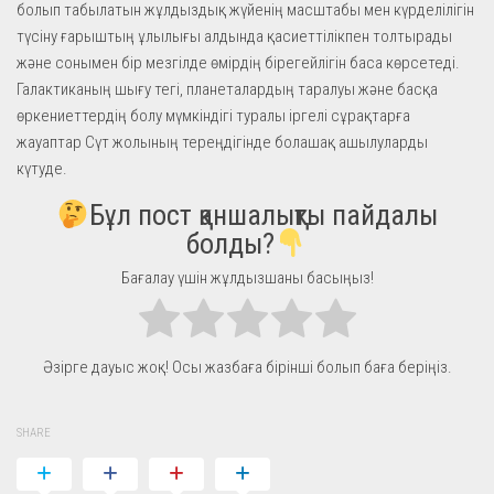
болып табылатын жұлдыздық жүйенің масштабы мен күрделілігін
түсіну ғарыштың ұлылығы алдында қасиеттілікпен толтырады
және сонымен бір мезгілде өмірдің бірегейлігін баса көрсетеді.
Галактиканың шығу тегі, планеталардың таралуы және басқа
өркениеттердің болу мүмкіндігі туралы іргелі сұрақтарға
жауаптар Сүт жолының тереңдігінде болашақ ашылуларды
күтуде.
Бұл пост қаншалықты пайдалы
болды?
Бағалау үшін жұлдызшаны басыңыз!
Әзірге дауыс жоқ! Осы жазбаға бірінші болып баға беріңіз.
SHARE