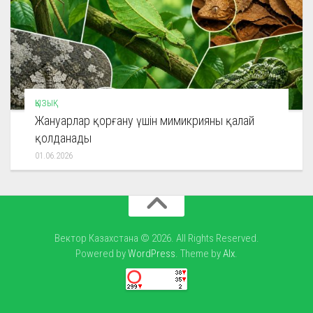
ҚЫЗЫҚ
Жануарлар қорғану үшін мимикрияны қалай
қолданады
01.06.2026
Вектор Казахстана © 2026. All Rights Reserved.
Powered by
WordPress
. Theme by
Alx
.