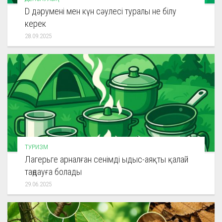
D дәрумені мен күн сәулесі туралы не білу
керек
28.09.2025
ТУРИЗМ
Лагерьге арналған сенімді ыдыс-аяқты қалай
таңдауға болады
29.06.2025