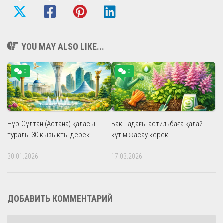
YOU MAY ALSO LIKE...
0
0
Нұр-Сұлтан (Астана) қаласы
Бақшадағы астильбаға қалай
туралы 30 қызықты дерек
күтім жасау керек
30.01.2026
17.03.2026
ДОБАВИТЬ КОММЕНТАРИЙ