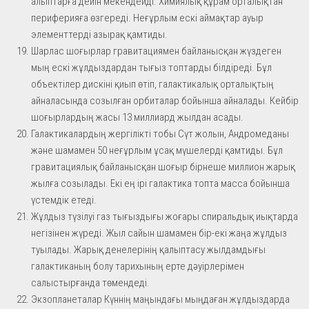
алыптарға дейін мекендейді. Химиялық құрам орталықтан
периферияға өзгереді. Неғұрлым ескі аймақтар ауыр
элементтерді азырақ қамтиды.
Шарлас шоғырлар гравитациямен байланысқан жүздеген
мың ескі жұлдыздардан тығыз топтарды білдіреді. Бұл
объектілер дискіні қиып өтіп, галактикалық орталықтың
айналасында созылған орбиталар бойынша айналады. Кейбір
шоғырлардың жасы 13 миллиард жылдан асады.
Галактикалардың жергілікті тобы Сүт жолын, Андромеданы
және шамамен 50 неғұрлым ұсақ мүшелерді қамтиды. Бұл
гравитациялық байланысқан шоғыр бірнеше миллион жарық
жылға созылады. Екі ең ірі галактика топта масса бойынша
үстемдік етеді.
Жұлдыз түзілуі газ тығыздығы жоғары спиральдық иықтарда
негізінен жүреді. Жыл сайын шамамен бір-екі жаңа жұлдыз
туылады. Жарық денелерінің қалыптасу жылдамдығы
галактиканың болу тарихының ерте дәуірлерімен
салыстырғанда төмендеді.
Экзопланеталар Күннің маңындағы мыңдаған жұлдыздарда