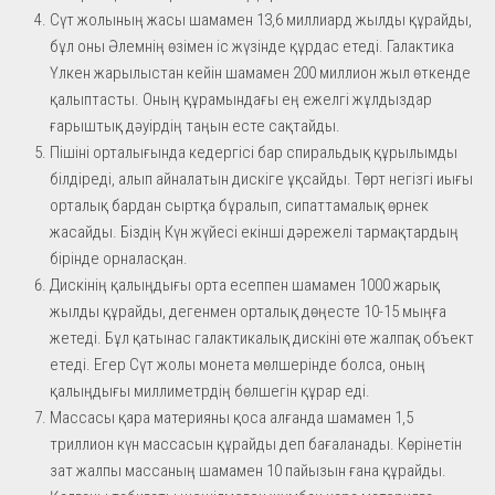
Сүт жолының жасы шамамен 13,6 миллиард жылды құрайды,
бұл оны Әлемнің өзімен іс жүзінде құрдас етеді. Галактика
Үлкен жарылыстан кейін шамамен 200 миллион жыл өткенде
қалыптасты. Оның құрамындағы ең ежелгі жұлдыздар
ғарыштық дәуірдің таңын есте сақтайды.
Пішіні орталығында кедергісі бар спиральдық құрылымды
білдіреді, алып айналатын дискіге ұқсайды. Төрт негізгі иығы
орталық бардан сыртқа бұралып, сипаттамалық өрнек
жасайды. Біздің Күн жүйесі екінші дәрежелі тармақтардың
бірінде орналасқан.
Дискінің қалыңдығы орта есеппен шамамен 1000 жарық
жылды құрайды, дегенмен орталық дөңесте 10-15 мыңға
жетеді. Бұл қатынас галактикалық дискіні өте жалпақ объект
етеді. Егер Сүт жолы монета мөлшерінде болса, оның
қалыңдығы миллиметрдің бөлшегін құрар еді.
Массасы қара материяны қоса алғанда шамамен 1,5
триллион күн массасын құрайды деп бағаланады. Көрінетін
зат жалпы массаның шамамен 10 пайызын ғана құрайды.