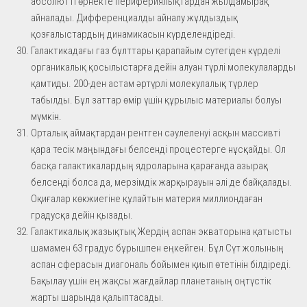
абсолютті өрнекте перифериялықтардан жылдамырақ
айналады. Дифференциалды айналу жұлдыздық
қозғалыстардың динамикасын күрделендіреді.
Галактикадағы газ бұлттары қарапайым сутегіден күрделі
органикалық қосылыстарға дейін алуан түрлі молекулаларды
қамтиды. 200-ден астам әртүрлі молекулалық түрлер
табылды. Бұл заттар өмір үшін құрылыс материалы болуы
мүмкін.
Орталық аймақтардан рентген сәулеленуі асқын массивті
қара тесік маңындағы белсенді процестерге нұсқайды. Ол
басқа галактикалардың ядроларына қарағанда азырақ
белсенді болса да, мерзімдік жарқырауын әлі де байқалады.
Оқиғалар көкжиегіне құлайтын материя миллиондаған
градусқа дейін қызады.
Галактикалық жазықтық Жердің аспан экваторына қатысты
шамамен 63 градус бұрышпен еңкейген. Бұл Сүт жолының
аспан сферасын диагональ бойымен қиып өтетінін білдіреді.
Бақылау үшін ең жақсы жағдайлар планетаның оңтүстік
жарты шарында қалыптасады.