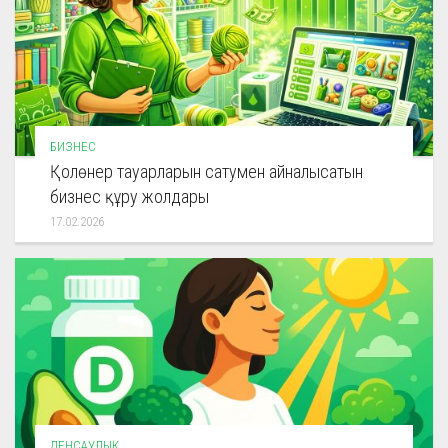
БИЗНЕС
Қолөнер тауарларын сатумен айналысатын
бизнес құру жолдары
17.02.2026
ДЕНСАУЛЫҚ