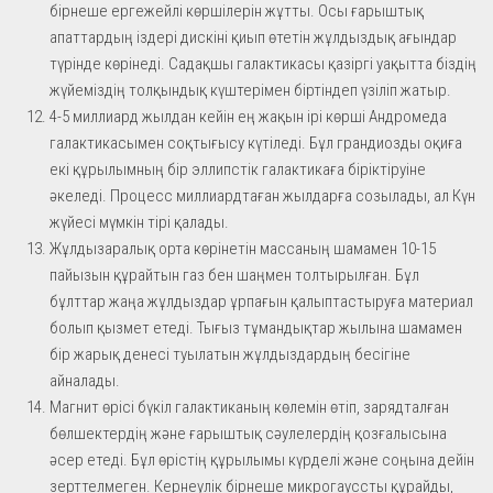
бірнеше ергежейлі көршілерін жұтты. Осы ғарыштық
апаттардың іздері дискіні қиып өтетін жұлдыздық ағындар
түрінде көрінеді. Садақшы галактикасы қазіргі уақытта біздің
жүйеміздің толқындық күштерімен біртіндеп үзіліп жатыр.
4-5 миллиард жылдан кейін ең жақын ірі көрші Андромеда
галактикасымен соқтығысу күтіледі. Бұл грандиозды оқиға
екі құрылымның бір эллипстік галактикаға біріктіруіне
әкеледі. Процесс миллиардтаған жылдарға созылады, ал Күн
жүйесі мүмкін тірі қалады.
Жұлдызаралық орта көрінетін массаның шамамен 10-15
пайызын құрайтын газ бен шаңмен толтырылған. Бұл
бұлттар жаңа жұлдыздар ұрпағын қалыптастыруға материал
болып қызмет етеді. Тығыз тұмандықтар жылына шамамен
бір жарық денесі туылатын жұлдыздардың бесігіне
айналады.
Магнит өрісі бүкіл галактиканың көлемін өтіп, зарядталған
бөлшектердің және ғарыштық сәулелердің қозғалысына
әсер етеді. Бұл өрістің құрылымы күрделі және соңына дейін
зерттелмеген. Кернеулік бірнеше микрогауссты құрайды,