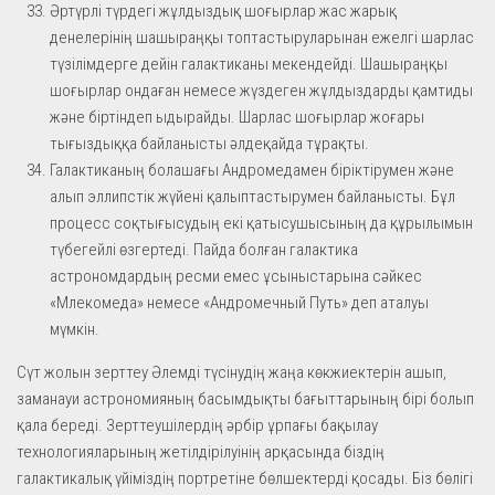
Әртүрлі түрдегі жұлдыздық шоғырлар жас жарық
денелерінің шашыраңқы топтастыруларынан ежелгі шарлас
түзілімдерге дейін галактиканы мекендейді. Шашыраңқы
шоғырлар ондаған немесе жүздеген жұлдыздарды қамтиды
және біртіндеп ыдырайды. Шарлас шоғырлар жоғары
тығыздыққа байланысты әлдеқайда тұрақты.
Галактиканың болашағы Андромедамен біріктірумен және
алып эллипстік жүйені қалыптастырумен байланысты. Бұл
процесс соқтығысудың екі қатысушысының да құрылымын
түбегейлі өзгертеді. Пайда болған галактика
астрономдардың ресми емес ұсыныстарына сәйкес
«Млекомеда» немесе «Андромечный Путь» деп аталуы
мүмкін.
Сүт жолын зерттеу Әлемді түсінудің жаңа көкжиектерін ашып,
заманауи астрономияның басымдықты бағыттарының бірі болып
қала береді. Зерттеушілердің әрбір ұрпағы бақылау
технологияларының жетілдірілуінің арқасында біздің
галактикалық үйіміздің портретіне бөлшектерді қосады. Біз бөлігі