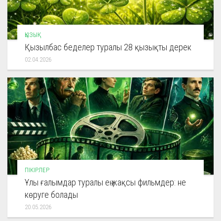
ҚЫЗЫҚ
Қызылбас беделер туралы 28 қызықты дерек
02.04.2026
ПІКІРЛЕР
Ұлы ғалымдар туралы ең жақсы фильмдер: не
көруге болады
20.05.2026