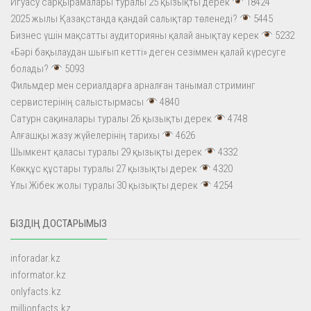
Игуасу сарқырамалары туралы 25 қызықты дерек
18424
2025 жылы Қазақстанда қандай салықтар төленеді?
5445
Бизнес үшін мақсатты аудиторияны қалай анықтау керек
5232
«Бәрі бақылаудан шығып кетті» деген сезіммен қалай күресуге
болады?
5093
Фильмдер мен сериалдарға арналған танымал стриминг
сервистерінің салыстырмасы
4840
Сатурн сақиналары туралы 26 қызықты дерек
4748
Алғашқы жазу жүйелерінің тарихы
4626
Шымкент қаласы туралы 29 қызықты дерек
4332
Көкқұс құстары туралы 27 қызықты дерек
4320
Ұлы Жібек жолы туралы 30 қызықты дерек
4254
БІЗДІҢ ДОСТАРЫМЫЗ
inforadar.kz
informator.kz
onlyfacts.kz
millionfacts.kz