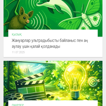
ҚЫЗЫҚ
Жануарлар ультрадыбысты байланыс пен аң
аулау үшін қалай қолданады
11.07.2025
ПІКІРЛЕР