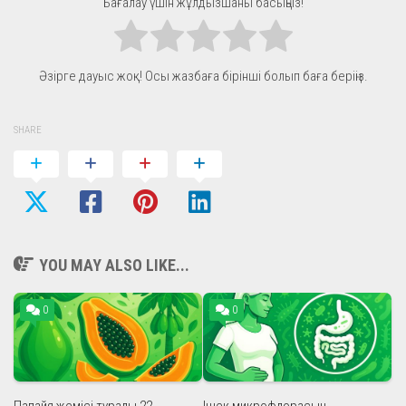
Бағалау үшін жұлдызшаны басыңыз!
Әзірге дауыс жоқ! Осы жазбаға бірінші болып баға беріңіз.
SHARE
YOU MAY ALSO LIKE...
0
0
Папайя жемісі туралы 22
Ішек микрофлорасын