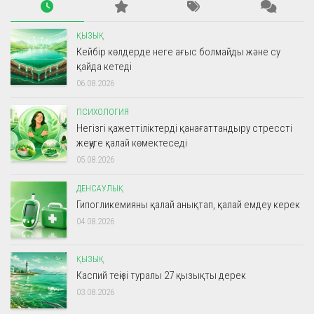
ҚЫЗЫҚ
Кейбір көлдерде неге ағыс болмайды және су
қайда кетеді
06.08.2026
ПСИХОЛОГИЯ
Негізгі қажеттіліктерді қанағаттандыру стрессті
жеңуге қалай көмектеседі
05.08.2026
ДЕНСАУЛЫҚ
Гипогликемияны қалай анықтап, қалай емдеу керек
04.08.2026
ҚЫЗЫҚ
Каспий теңізі туралы 27 қызықты дерек
03.08.2026