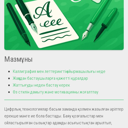
Мазмұны
Каллиграфия мен леттерингтің айырмашылығы неде
Жаңадан бастаушыларға қажетті құралдар
Жаттығуды неден бастау керек
Өз стилін дамыту және мотивацияны жоғалтпау
Цифрлық технологиялар басым заманда қолмен жазылған әріптер
ерекше мәнге ие бола бастады. Баяу қозғалыстар мен
ойластырылған сызықтар адамды асығыстықтан арылтып,