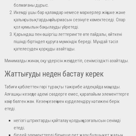
болмағаны дұрыс.
Икемді ұшы бар қаламдар немесе маркерлер жіңішке және
қалың сызықтардың айырмасын сезінуге көмектеседі. Олар
қол қимылын бақылауды үйретеді.
Қарындаш пен өшіргіш леттерингте өте пайдалы, өйткені
пішінді біртіндеп құруға мүмкіндік береді. Мұндай тәсіл
қателесуден қорқуды азайтады.
Минималды жинақ оқу үдерісін жеңілдетіп, сенімсіздікті азайтады.
Жаттығуды неден бастау керек
Табиғи қабілеттен гөрі тұрақты тәжірибе әлдеқайда маңызды.
Алғашқы кезеңде әдемі сөздерге емес, қарапайым элементтерге
көңіл бөлген жөн. Кезең-кезеңімен күрделендіру нәтижені берік
етеді.
негізгі штрихтарды қайталау қолдың қозғалысын сенімді
етеді;
бірдей элементтерді бірнеше рет жазу бұлшықет жадын