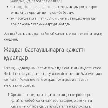
жасалып, қажет болса түзетіледі;
алғашқы бағытта тәртіп пен техника маңызды рөл атқарса,
екіншісінде еркіндік пен тәжірибе басым;
екі тәсіл де ырғақ пен композицияны сезінуді дамытады,
алайда жұмыс қарқыны әртүрлі болады.
Осындай салыстырудан кейін қай бағыттың жақын екенін анықтау
жеңілдейді.
Жаңадан бастаушыларға қажетті
құралдар
Алғашқы қадамда қымбат материалдар сатып алу міндетті емес.
Негізгі жаттығуларды орындауға жеткілікті қарапайым құралдар
жеткілікті. Уақыт өте келе оларды толықтыруға немесе
ауыстыруға болады.
Орташа тығыздықтағы қағаз алғашқы тәжірибелерге
қолайлы, себебі ол қателіктерді кешіреді және қатты
қысымнан бүлінбейді. Беткі қабаты тым кедір-бұдыр