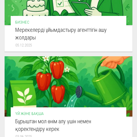
БИЗНЕС
Мерекелерді ұйымдастыру агенттігін ашу
жолдары
05.12.2025
ҮЙ ЖӘНЕ БАҚША
Бұрыштан мол өнім алу үшін немен
қоректендіру керек
03.06.2025