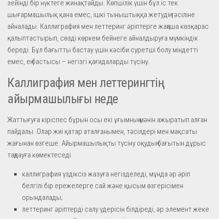
зейінді бір нүктеге жинақтайды. Көпшілік үшін бұл іс тек
шығармашылық қана емес, ішкі тыныштыққа жетудің тәсіліне
айналады. Каллиграфия мен леттеринг әріптерге жаңаша көзқарас
қалыптастырып, сөзді көркем бейнеге айналдыруға мүмкіндік
береді. Бұл бағытты бастау үшін кәсіби суретші болу міндетті
емес, ең бастысы – негізгі қағидаларды түсіну.
Каллиграфия мен леттерингтің
айырмашылығы неде
Жаттығуға кіріспес бұрын осы екі ұғымның мәнін ажыратып алған
пайдалы. Олар жиі қатар аталғанымен, тәсілдері мен мақсаты
жағынан өзгеше. Айырмашылықты түсіну оқудың бағытын дұрыс
таңдауға көмектеседі.
каллиграфия үздіксіз жазуға негізделеді, мұнда әр әріп
белгілі бір ережелерге сай және қысым өзгерісімен
орындалады;
леттеринг әріптерді салу үдерісін білдіреді, әр элемент жеке