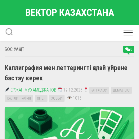
Skip
ВЕКТОР КАЗАХСТАНА
to
content
БОС УАҚЫТ
0
Каллиграфия мен леттерингті қалай үйрене
бастау керек
ЕРЖАН МУХАМЕДЖАНОВ
19.12.2025
ӘРІП ЖАЗУ
ДЕМАЛЫС
1015
КАЛЛИГРАФИЯ
ӨНЕР
ХОББИ