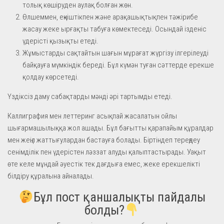
толық көшіруден аулақ болған жөн.
Өлшеммен, еңкіштікпен және арақашықтықпен тәжірибе
жасау жеке ырғақты табуға көмектеседі. Осындай ізденіс
үдерісті қызықты етеді.
Жұмыстарды сақтайтын шағын мұрағат жүргізу ілгерілеуді
байқауға мүмкіндік береді. Бұл күмән туған сәттерде ерекше
қолдау көрсетеді.
Үздіксіз даму сабақтарды мәнді әрі тартымды етеді.
Каллиграфия мен леттеринг асықпай жасалатын ойлы
шығармашылыққа жол ашады. Бұл бағытты қарапайым құралдар
мен жеңіл жаттығулардан бастауға болады. Біртіндеп тереңдеу
сенімділік пен үдерістен ләззат алуды қалыптастырады. Уақыт
өте келе мұндай әуестік тек дағдыға емес, жеке ерекшелікті
білдіру құралына айналады.
Бұл пост қаншалықты пайдалы
болды?