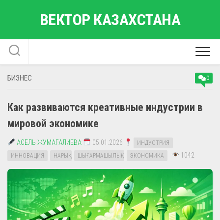
Перейти
ВЕКТОР КАЗАХСТАНА
к
содержанию
БИЗНЕС
0
Как развиваются креативные индустрии в
мировой экономике
АСЕЛЬ ЖУМАГАЛИЕВА
05.01.2026
ИНДУСТРИЯ
1042
ИННОВАЦИЯ
НАРЫҚ
ШЫҒАРМАШЫЛЫҚ
ЭКОНОМИКА