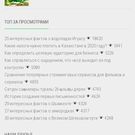
ТОП ЗА ПРОСМОТРАМИ
25 интересных фактов о водопадах Игуасу
18420
Какие налоги нужно платить в Казахстане в 2025 году?
5441
Как определить целевую аудиторию для бизнеса
5226
Как справляться с ощущением, что «всё выходит из-под
контроля»
5089
Сравнение популярных стриминговых сервисов для фильмов и
сериалов
4835
Сатурн сақиналары туралы 26 қызықты дерек
4745
История создания первых письменностей
4624
29 интересных фактов о Шымкенте
4324
27 интересных фактов о зимородках
4317
30 интересных фактов о Великом Шёлковом пути
4248
НАШИ ДРУЗЬЯ