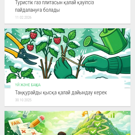
Туристік газ плитасын қалай қауіпсіз
пайдалануға болады
11.02.2026
ҮЙ ЖӘНЕ БАҚША
Таңқурайды қысқа қалай дайындау керек
30.10.2025