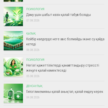
ПСИХОЛОГИЯ
Даму үшін шабыт көзін қалай табуға болады
07.08.2026
ҚЫЗЫҚ
Кейбір көлдерде неге ағыс болмайды және су қайда
кетеді
06.08.2026
ПСИХОЛОГИЯ
Негізгі қажеттіліктерді қанағаттандыру стрессті
жеңуге қалай көмектеседі
05.08.2026
ДЕНСАУЛЫҚ
Гипогликемияны қалай анықтап, қалай емдеу керек
04.08.2026