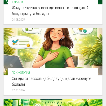
ТУРИЗМ
Жаяу серуендеу кезінде көпіршіктерді қалай
болдырмауға болады
24.08.2025
ПСИХОЛОГИЯ
Сынды стресссіз қабылдауды қалай үйренуге
болады
27.04.2026