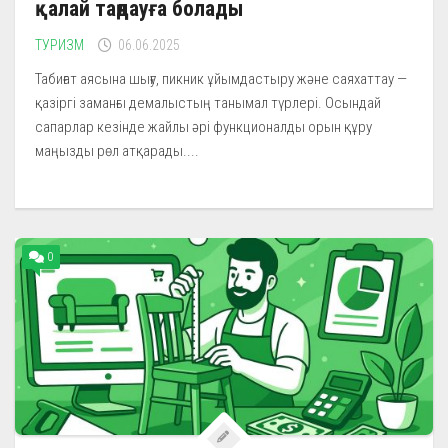
қалай таңдауға болады
ТУРИЗМ
06.06.2025
Табиғат аясына шығу, пикник ұйымдастыру және саяхаттау —
қазіргі заманғы демалыстың танымал түрлері. Осындай
сапарлар кезінде жайлы әрі функционалды орын құру
маңызды рөл атқарады....
0