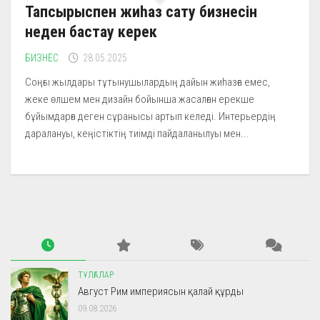
Тапсырыспен жиһаз сату бизнесін
неден бастау керек
БИЗНЕС
28.05.2025
Соңғы жылдары тұтынушылардың дайын жиһазға емес,
жеке өлшем мен дизайн бойынша жасалған ерекше
бұйымдарға деген сұранысы артып келеді. Интерьердің
даралануы, кеңістіктің тиімді пайдаланылуы мен...
ТҰЛҒАЛАР
Август Рим империясын қалай құрды
09.08.2026