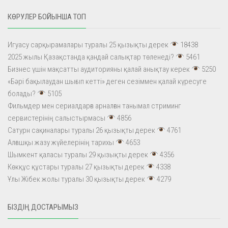
КӨРУЛЕР БОЙЫНША ТОП
Игуасу сарқырамалары туралы 25 қызықты дерек
18438
2025 жылы Қазақстанда қандай салықтар төленеді?
5461
Бизнес үшін мақсатты аудиторияны қалай анықтау керек
5250
«Бәрі бақылаудан шығып кетті» деген сезіммен қалай күресуге
болады?
5105
Фильмдер мен сериалдарға арналған танымал стриминг
сервистерінің салыстырмасы
4856
Сатурн сақиналары туралы 26 қызықты дерек
4761
Алғашқы жазу жүйелерінің тарихы
4653
Шымкент қаласы туралы 29 қызықты дерек
4356
Көкқұс құстары туралы 27 қызықты дерек
4338
Ұлы Жібек жолы туралы 30 қызықты дерек
4279
БІЗДІҢ ДОСТАРЫМЫЗ