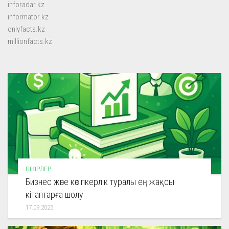
inforadar.kz
informator.kz
onlyfacts.kz
millionfacts.kz
ПІКІРЛЕР
Бизнес және кәсіпкерлік туралы ең жақсы
кітаптарға шолу
17.09.2025