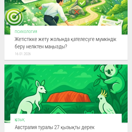
ПСИХОЛОГИЯ
Жетістікке жету жолында қателесуге мүмкіндік
беру неліктен маңызды?
16.01.2026
ҚЫЗЫҚ
Австралия туралы 27 қызықты дерек