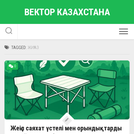
Skip
ВЕКТОР КАЗАХСТАНА
to
content
TAGGED:
ЖИҺАЗ
0
Жеңіл саяхат үстелі мен орындықтарды