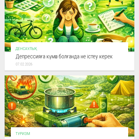
ДЕНСАУЛЫҚ
Депрессияға күмән болғанда не істеу керек
07.02.2026
ТУРИЗМ