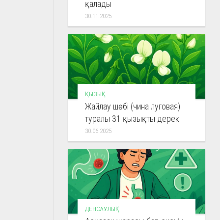
қалады
30.11.2025
ҚЫЗЫҚ
Жайлау шөбі (чина луговая)
туралы 31 қызықты дерек
30.06.2025
ДЕНСАУЛЫҚ