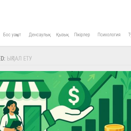
Бос уақыт
Денсаулық
Қызық
Пікірлер
Психология
Т
ED:
ЫҚПАЛ ЕТУ