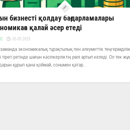
ын бизнесті қолдау бағдарламалары
номикаға қалай әсер етеді
ЕС
05.05.2025
гі заманда экономикалық тұрақтылық пен әлеуметтік теңгерімділік
гі тірегі ретінде шағын кәсіпкерліктің рөлі артып келеді. Ол тек ж
арын құрып қана қоймай, сонымен қатар...