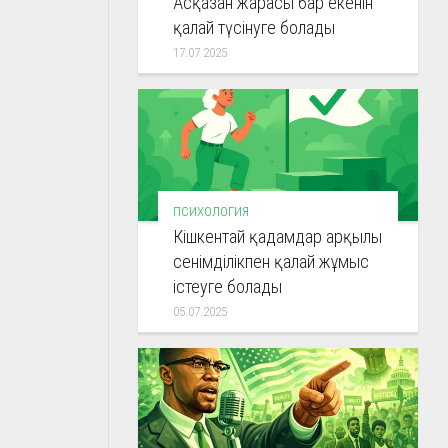
Асқазан жарасы бар екенін
қалай түсінуге болады
17.07.2025
ПСИХОЛОГИЯ
Кішкентай қадамдар арқылы
сенімділікпен қалай жұмыс
істеуге болады
05.07.2025