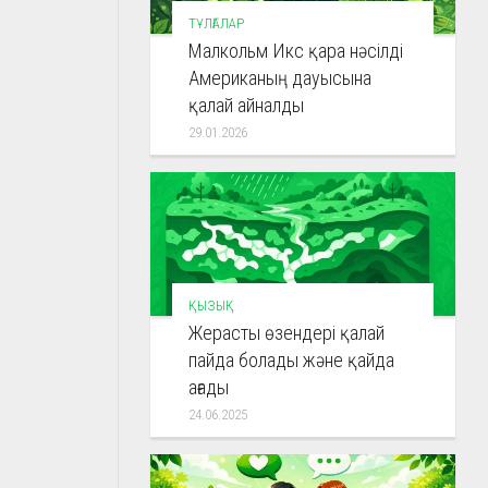
ТҰЛҒАЛАР
Малкольм Икс қара нәсілді
Американың дауысына
қалай айналды
29.01.2026
ҚЫЗЫҚ
Жерасты өзендері қалай
пайда болады және қайда
ағады
24.06.2025