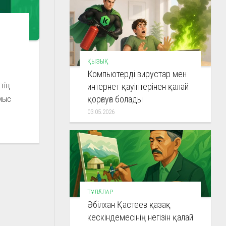
ҚЫЗЫҚ
Компьютерді вирустар мен
тің
интернет қауіптерінен қалай
ұмыс
қорғауға болады
03.05.2026
ТҰЛҒАЛАР
Әбілхан Қастеев қазақ
кескіндемесінің негізін қалай