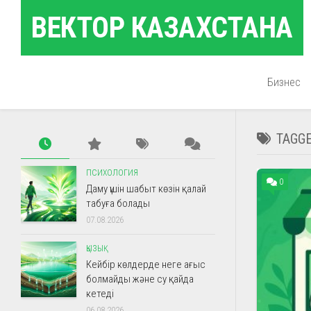
Skip
ВЕКТОР КАЗАХСТАНА
to
content
Бизнес
TAGG
ПСИХОЛОГИЯ
0
Даму үшін шабыт көзін қалай
табуға болады
07.08.2026
ҚЫЗЫҚ
Кейбір көлдерде неге ағыс
болмайды және су қайда
кетеді
06.08.2026