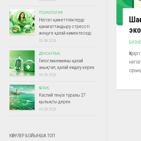
ПСИХОЛОГИЯ
Шағ
Негізгі қажеттіліктерді
қанағаттандыру стрессті
эко
жеңуге қалай көмектеседі
05.08.2026
БИЗН
Қазір
ДЕНСАУЛЫҚ
Гипогликемияны қалай
негіз
анықтап, қалай емдеу керек
орынд
04.08.2026
ҚЫЗЫҚ
Каспий теңізі туралы 27
қызықты дерек
03.08.2026
КӨРУЛЕР БОЙЫНША ТОП