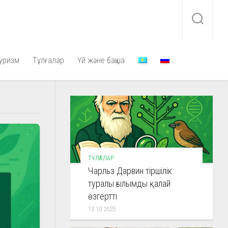
уризм
Тұлғалар
Үй және бақша
ТҰЛҒАЛАР
Чарльз Дарвин тіршілік
туралы ғылымды қалай
өзгертті
13.10.2025