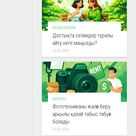
ПСИХОЛОГИЯ
Достықта сезімдер туралы
айту неге маңызды?
22.02.2026
БИЗНЕС
Фототехниканы жалға беру
арқылы қалай табыс табуға
болады
07.05.2025