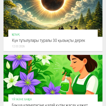
ҚЫЗЫҚ
Күн тұтылулары туралы 30 қызықты дерек
12.03.2026
ҮЙ ЖӘНЕ БАҚША
Бақша клематисіне қалай күтім жасау қажет