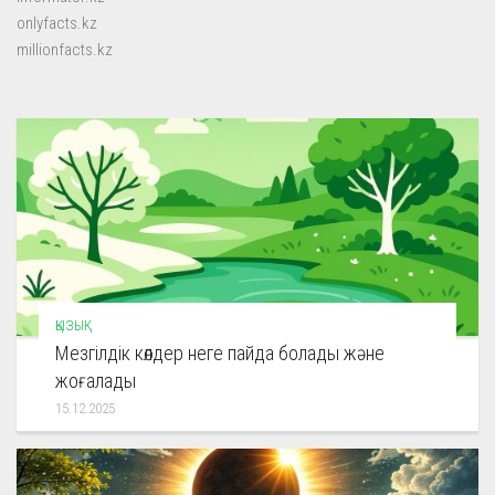
onlyfacts.kz
millionfacts.kz
ҚЫЗЫҚ
Мезгілдік көлдер неге пайда болады және
жоғалады
15.12.2025