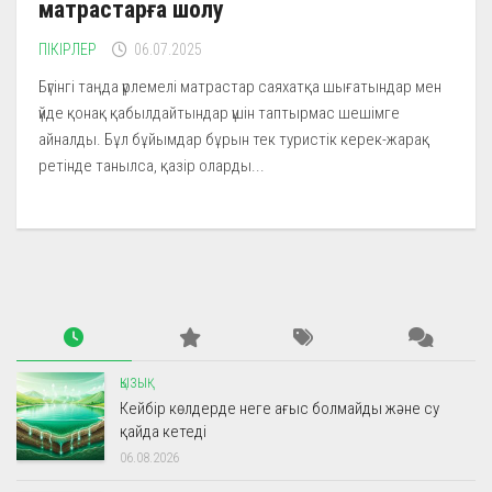
матрастарға шолу
ПІКІРЛЕР
06.07.2025
Бүгінгі таңда үрлемелі матрастар саяхатқа шығатындар мен
үйде қонақ қабылдайтындар үшін таптырмас шешімге
айналды. Бұл бұйымдар бұрын тек туристік керек-жарақ
ретінде танылса, қазір оларды...
ҚЫЗЫҚ
Кейбір көлдерде неге ағыс болмайды және су
қайда кетеді
06.08.2026