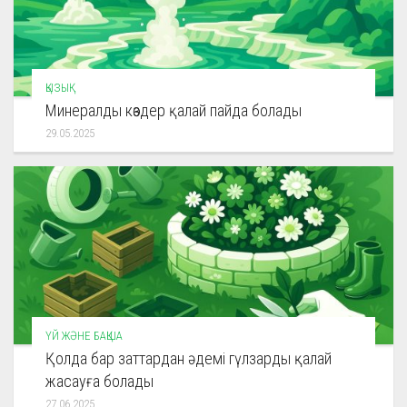
ҚЫЗЫҚ
Минералды көздер қалай пайда болады
29.05.2025
ҮЙ ЖӘНЕ БАҚША
Қолда бар заттардан әдемі гүлзарды қалай
жасауға болады
27.06.2025