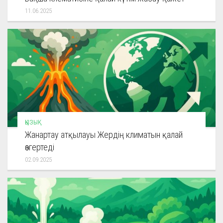
11.06.2025
ҚЫЗЫҚ
Жанартау атқылауы Жердің климатын қалай
өзгертеді
02.09.2025