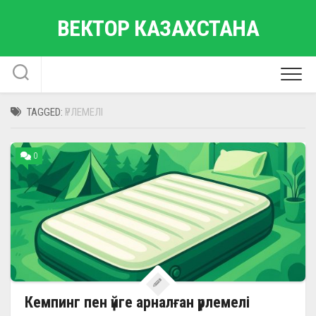
Skip
ВЕКТОР КАЗАХСТАНА
to
content
TAGGED:
ҮРЛЕМЕЛІ
0
Кемпинг пен үйге арналған үрлемелі