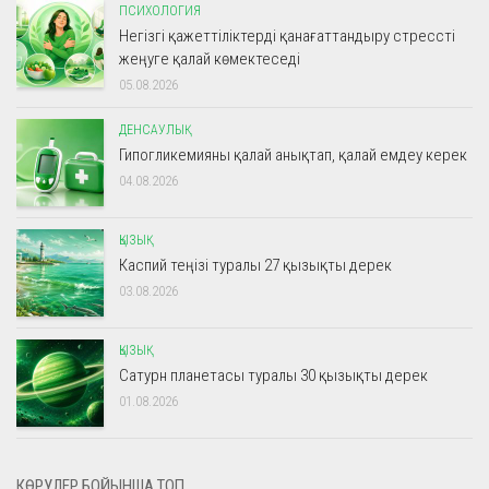
ПСИХОЛОГИЯ
Негізгі қажеттіліктерді қанағаттандыру стрессті
жеңуге қалай көмектеседі
05.08.2026
ДЕНСАУЛЫҚ
Гипогликемияны қалай анықтап, қалай емдеу керек
04.08.2026
ҚЫЗЫҚ
Каспий теңізі туралы 27 қызықты дерек
03.08.2026
ҚЫЗЫҚ
Сатурн планетасы туралы 30 қызықты дерек
01.08.2026
КӨРУЛЕР БОЙЫНША ТОП