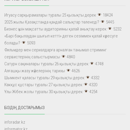
Игуасу сарқырамалары туралы 25 қызықты дерек
18424
2025 жылы Қазақстанда қандай салықтар төленеді?
5445
Бизнес үшін мақсатты аудиторияны қалай анықтау керек
5232
«Бәрі бақылаудан шығып кетті» деген сезіммен қалай күресуге
болады?
5093
Фильмдер мен сериалдарға арналған танымал стриминг
сервистерінің салыстырмасы
4840
Сатурн сақиналары туралы 26 қызықты дерек
4748
Алғашқы жазу жүйелерінің тарихы
4626
Шымкент қаласы туралы 29 қызықты дерек
4332
Көкқұс құстары туралы 27 қызықты дерек
4320
Ұлы Жібек жолы туралы 30 қызықты дерек
4254
БІЗДІҢ ДОСТАРЫМЫЗ
inforadar.kz
informator.kz