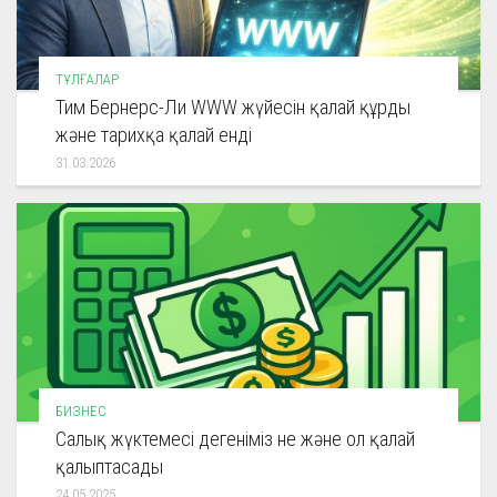
ТҰЛҒАЛАР
Тим Бернерс-Ли WWW жүйесін қалай құрды
және тарихқа қалай енді
31.03.2026
БИЗНЕС
Салық жүктемесі дегеніміз не және ол қалай
қалыптасады
24.05.2025