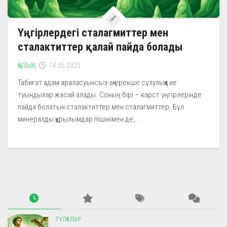
Үңгірлердегі сталагмиттер мен
сталактиттер қалай пайда болады
ҚЫЗЫҚ
14.05.2025
Табиғат адам араласуынсыз-ақ ерекше сұлулыққа ие
туындылар жасай алады. Соның бірі – карст үңгірлерінде
пайда болатын сталактиттер мен сталагмиттер. Бұл
минералды құрылымдар пішінімен де,...
ТҰЛҒАЛАР