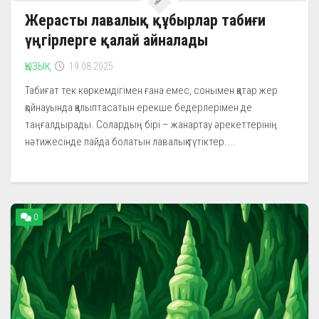
Жерасты лавалық құбырлар табиғи
үңгірлерге қалай айналады
ҚЫЗЫҚ
19.08.2025
Табиғат тек көркемдігімен ғана емес, сонымен қатар жер
қойнауында қалыптасатын ерекше бедерлерімен де
таңғалдырады. Солардың бірі – жанартау әрекеттерінің
нәтижесінде пайда болатын лавалық түтіктер....
0