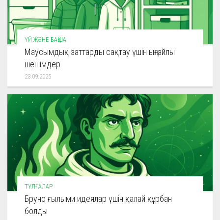
ҮЙ ЖӘНЕ БАҚША
Маусымдық заттарды сақтау үшін ыңғайлы
шешімдер
23.09.2025
ТҰЛҒАЛАР
Бруно ғылыми идеялар үшін қалай құрбан
болды