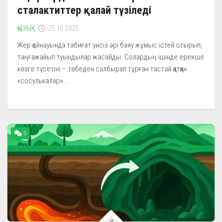
сталактиттер қалай түзіледі
ҚЫЗЫҚ
25.10.2025
Жер қойнауында табиғат үнсіз әрі баяу жұмыс істей отырып,
таңғажайып туындылар жасайды. Солардың ішінде ерекше
көзге түсетіні – төбеден салбырап тұрған тастай қатқан
«сосулькалар»...
0