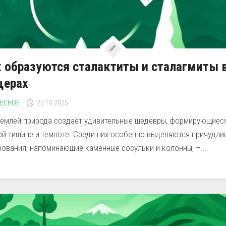
 образуются сталактиты и сталагмиты 
щерах
РЕСНОЕ
25.10.2025
землёй природа создаёт удивительные шедевры, формирующиес
ой тишине и темноте. Среди них особенно выделяются причудли
ования, напоминающие каменные сосульки и колонны, –...