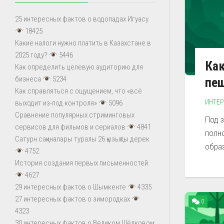
25 интересных фактов о водопадах Игуасу
18425
Какие налоги нужно платить в Казахстане в
2025 году?
5446
Как
Как определить целевую аудиторию для
бизнеса
5234
пе
Как справляться с ощущением, что «всё
ИНТЕ
выходит из-под контроля»
5096
Сравнение популярных стриминговых
Под 
сервисов для фильмов и сериалов
4841
полн
Сатурн сақиналары туралы 26 қызықты дерек
образ
4752
История создания первых письменностей
4627
29 интересных фактов о Шымкенте
4335
27 интересных фактов о зимородках
0
4323
30 интересных фактов о Великом Шёлковом