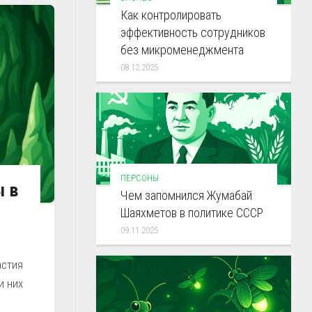
Как контролировать
эффективность сотрудников
без микроменеджмента
08.12.2025
ПЕРСОНЫ
ы в
Чем запомнился Жумабай
Шаяхметов в политике СССР
09.11.2025
астия
и них