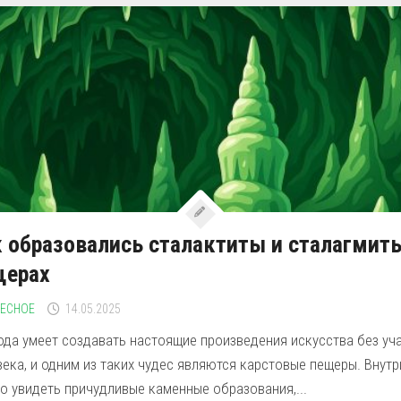
 образовались сталактиты и сталагмит
щерах
РЕСНОЕ
14.05.2025
ода умеет создавать настоящие произведения искусства без уч
ека, и одним из таких чудес являются карстовые пещеры. Внутр
о увидеть причудливые каменные образования,...