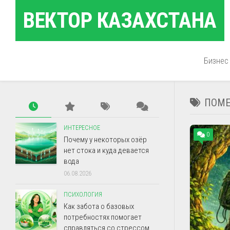
Перейти
ВЕКТОР КАЗАХСТАНА
к
содержанию
Бизнес
ПОМЕ
ИНТЕРЕСНОЕ
0
Почему у некоторых озёр
нет стока и куда девается
вода
06.08.2026
ПСИХОЛОГИЯ
Как забота о базовых
потребностях помогает
справляться со стрессом