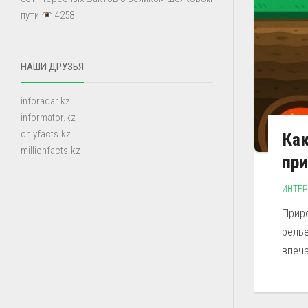
пути
4258
НАШИ ДРУЗЬЯ
inforadar.kz
informator.kz
onlyfacts.kz
Как
millionfacts.kz
пр
ИНТЕ
Прир
рель
впеч