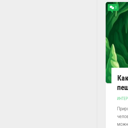
0
Как
пе
ИНТЕ
Прир
челов
можн