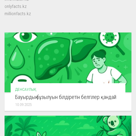
onlyfacts.kz
millionfacts.kz
ДЕНСАУЛЫҚ
Бауырдың бұзылуын білдіретін белгілер қандай
10.09.2025