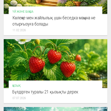
ҮЙ ЖӘНЕ БАҚША
Көлеңке мен жайлылық үшін беседка маңына не
отырғызуға болады
11.02.2026
ҚЫЗЫҚ
Бүлдірген туралы 21 қызықты дерек
07.07.2026