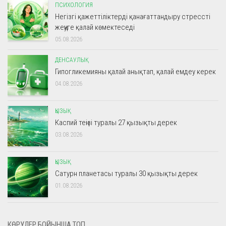
ПСИХОЛОГИЯ
Негізгі қажеттіліктерді қанағаттандыру стрессті
жеңуге қалай көмектеседі
05.08.2026
ДЕНСАУЛЫҚ
Гипогликемияны қалай анықтап, қалай емдеу керек
04.08.2026
ҚЫЗЫҚ
Каспий теңізі туралы 27 қызықты дерек
03.08.2026
ҚЫЗЫҚ
Сатурн планетасы туралы 30 қызықты дерек
01.08.2026
КӨРУЛЕР БОЙЫНША ТОП