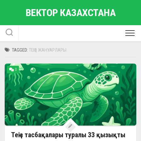
Skip
ВЕКТОР КАЗАХСТАНА
to
content
TAGGED:
ТЕҢІЗ ЖАНУАРЛАРЫ
0
Теңіз тасбақалары туралы 33 қызықты