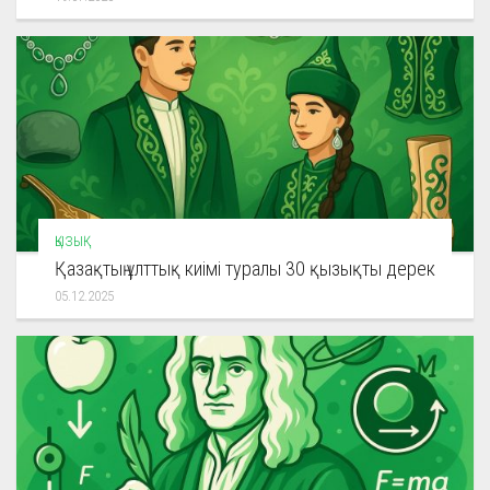
ҚЫЗЫҚ
Қазақтың ұлттық киімі туралы 30 қызықты дерек
05.12.2025