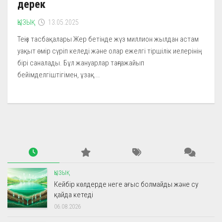
дерек
ҚЫЗЫҚ
13.05.2025
Теңіз тасбақалары Жер бетінде жүз миллион жылдан астам
уақыт өмір сүріп келеді және олар ежелгі тіршілік иелерінің
бірі саналады. Бұл жануарлар таңғажайып
бейімделгіштігімен, ұзақ...
ҚЫЗЫҚ
Кейбір көлдерде неге ағыс болмайды және су
қайда кетеді
06.08.2026