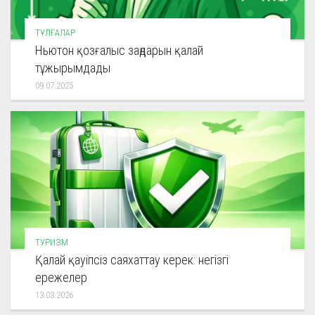
ТҰЛҒАЛАР
Ньютон қозғалыс заңдарын қалай
тұжырымдады
09.07.2025
ТУРИЗМ
Қалай қауіпсіз саяхаттау керек: негізгі
ережелер
13.03.2026