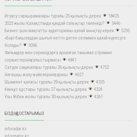
Игуасу сарқырамалары туралы 25 қызықты дерек
18425
2025 жылы Қазақстанда қандай салықтар төленеді?
5446
Бизнес үшін мақсатты аудиторияны қалай анықтау керек
5235
«Бәрі бақылаудан шығып кетті» деген сезіммен қалай күресуге
болады?
5096
Фильмдер мен сериалдарға арналған танымал стриминг
сервистерінің салыстырмасы
4841
Сатурн сақиналары туралы 26 қызықты дерек
4752
Алғашқы жазу жүйелерінің тарихы
4627
Шымкент қаласы туралы 29 қызықты дерек
4335
Көкқұс құстары туралы 27 қызықты дерек
4324
Ұлы Жібек жолы туралы 30 қызықты дерек
4261
БІЗДІҢ ДОСТАРЫМЫЗ
inforadar.kz
informator.kz