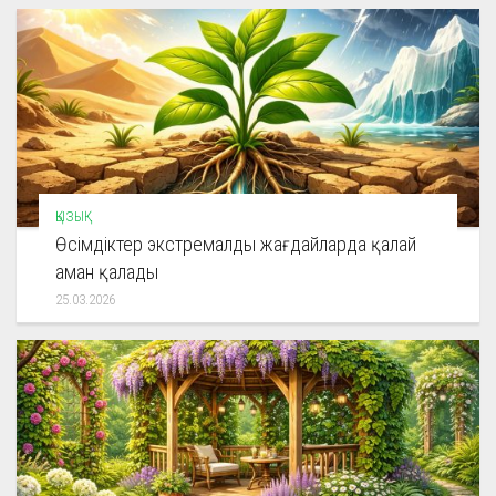
ҚЫЗЫҚ
Өсімдіктер экстремалды жағдайларда қалай
аман қалады
25.03.2026