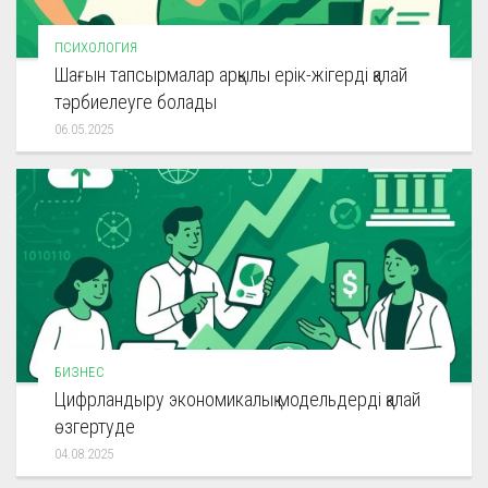
ПСИХОЛОГИЯ
Шағын тапсырмалар арқылы ерік-жігерді қалай
тәрбиелеуге болады
06.05.2025
БИЗНЕС
Цифрландыру экономикалық модельдерді қалай
өзгертуде
04.08.2025