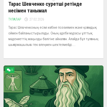
Тарас Шевченко суретші ретінде
несімен танымал
ТҰЛҒАЛАР
27.02.2026
Тарас Шевченконың есімі көбіне поэзиямен және қоғамдық
оймен байланыстырылады. Оның әдеби мұрасы ұлттық
мәдениеттің маңызды бөлігіне айналған. Алайда бұл тұлғаның
шығармашылығы тек өлеңмен шектелмейді....
0