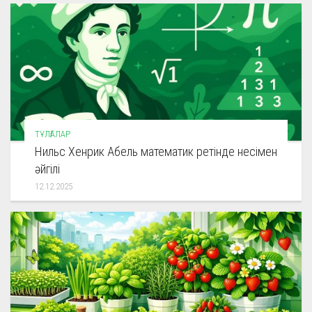
ТҰЛҒАЛАР
Нильс Хенрик Абель математик ретінде несімен
әйгілі
12.12.2025