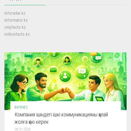
inforadar.kz
informator.kz
onlyfacts.kz
millionfacts.kz
БИЗНЕС
Компания ішіндегі ішкі коммуникацияны қалай
жолға қою керек
06.01.2026