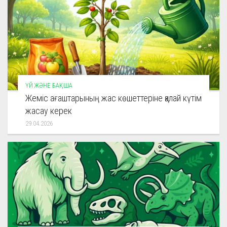
ҮЙ ЖӘНЕ БАҚША
Жеміс ағаштарының жас көшеттеріне қалай күтім
жасау керек
29.04.2026