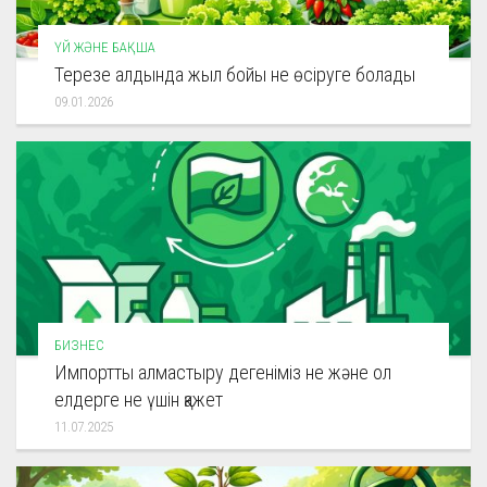
ҮЙ ЖӘНЕ БАҚША
Терезе алдында жыл бойы не өсіруге болады
09.01.2026
БИЗНЕС
Импортты алмастыру дегеніміз не және ол
елдерге не үшін қажет
11.07.2025