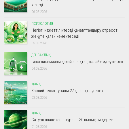
кетеді
06.08.2026
ПСИХОЛОГИЯ
Негізгі қажеттіліктерді қанағаттандыру стрессті
жеңуге қалай көмектеседі
05.08.2026
ДЕНСАУЛЫҚ
Гипогликемияны қалай анықтап, қалай емдеу керек
04.08.2026
ҚЫЗЫҚ
Каспий теңізі туралы 27 қызықты дерек
03.08.2026
ҚЫЗЫҚ
Сатурн планетасы туралы 30 қызықты дерек
01.08.2026