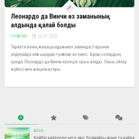
Леонардо да Винчи өз заманының
алдында қалай болды
ТҰЛҒАЛАР
05.07.2025
Тарихта өзінің жаңашылдығымен замандастарынан
әлдеқайда алға шыққан тұлғалар аз емес. Бірақ солардың
ішінде Леонардо да Винчи ерекше орын алады. Оның ойлау
жүйесі мен жаңалықтары...
ҚЫЗЫҚ
Кейбір көлдерде неге ағыс болмайды және су қайда