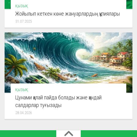
ҚЫЗЫҚ
Жойылып кеткен көне жануарлардың құпиялары
31.07.2025
ҚЫЗЫҚ
Цунами қалай пайда болады және қандай
салдарлар туғызады
28.04.2026