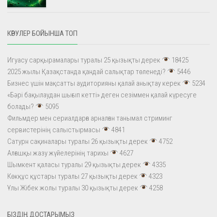
КӨРУЛЕР БОЙЫНША ТОП
Игуасу сарқырамалары туралы 25 қызықты дерек
18425
2025 жылы Қазақстанда қандай салықтар төленеді?
5446
Бизнес үшін мақсатты аудиторияны қалай анықтау керек
5234
«Бәрі бақылаудан шығып кетті» деген сезіммен қалай күресуге
болады?
5095
Фильмдер мен сериалдарға арналған танымал стриминг
сервистерінің салыстырмасы
4841
Сатурн сақиналары туралы 26 қызықты дерек
4752
Алғашқы жазу жүйелерінің тарихы
4627
Шымкент қаласы туралы 29 қызықты дерек
4335
Көкқұс құстары туралы 27 қызықты дерек
4323
Ұлы Жібек жолы туралы 30 қызықты дерек
4258
БІЗДІҢ ДОСТАРЫМЫЗ