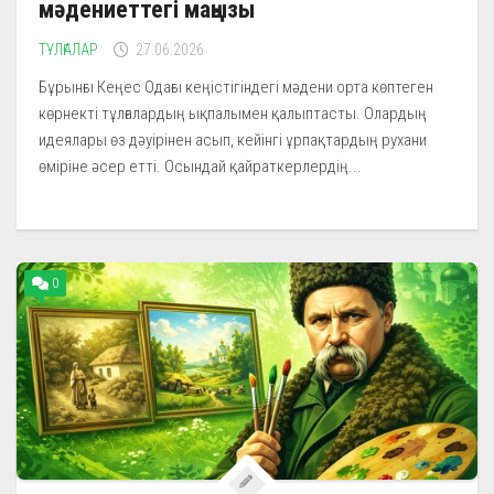
мәдениеттегі маңызы
ТҰЛҒАЛАР
27.06.2026
Бұрынғы Кеңес Одағы кеңістігіндегі мәдени орта көптеген
көрнекті тұлғалардың ықпалымен қалыптасты. Олардың
идеялары өз дәуірінен асып, кейінгі ұрпақтардың рухани
өміріне әсер етті. Осындай қайраткерлердің...
0