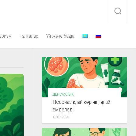
уризм
Тұлғалар
Үй және бақша
ДЕНСАУЛЫҚ
Псориаз қалай көрініп, қалай
емделеді
18.07.2025