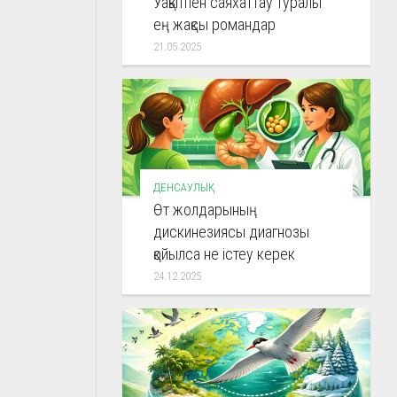
Уақытпен саяхаттау туралы
ең жақсы романдар
21.05.2025
ДЕНСАУЛЫҚ
Өт жолдарының
дискинезиясы диагнозы
қойылса не істеу керек
24.12.2025