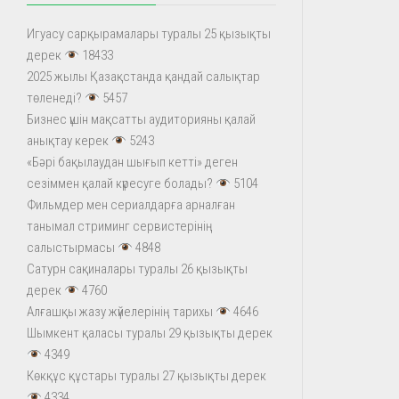
Игуасу сарқырамалары туралы 25 қызықты
дерек
18433
2025 жылы Қазақстанда қандай салықтар
төленеді?
5457
Бизнес үшін мақсатты аудиторияны қалай
анықтау керек
5243
«Бәрі бақылаудан шығып кетті» деген
сезіммен қалай күресуге болады?
5104
Фильмдер мен сериалдарға арналған
танымал стриминг сервистерінің
салыстырмасы
4848
Сатурн сақиналары туралы 26 қызықты
дерек
4760
Алғашқы жазу жүйелерінің тарихы
4646
Шымкент қаласы туралы 29 қызықты дерек
4349
Көкқұс құстары туралы 27 қызықты дерек
4334