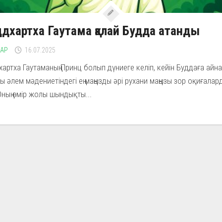
дхартха Гаутама қалай Будда атанды
ЛАР
16.07.2025
артха Гаутаманың Принц болып дүниеге келіп, кейін Буддаға айн
ы әлем мәдениетіндегі ең маңызды әрі рухани маңызы зор оқиғалард
 Оның өмір жолы шындықты...