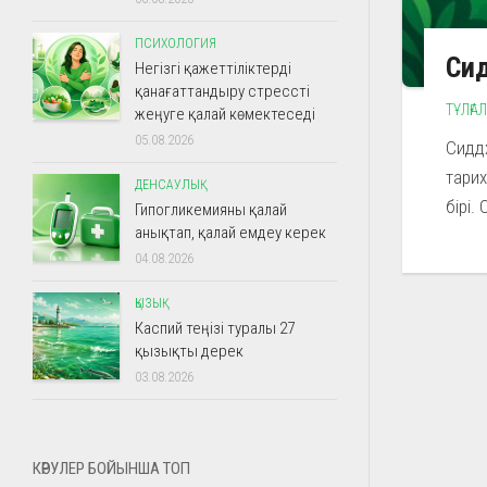
ПСИХОЛОГИЯ
Сид
Негізгі қажеттіліктерді
қанағаттандыру стрессті
ТҰЛҒА
жеңуге қалай көмектеседі
05.08.2026
Сиддх
тарих
ДЕНСАУЛЫҚ
бірі.
Гипогликемияны қалай
анықтап, қалай емдеу керек
04.08.2026
ҚЫЗЫҚ
Каспий теңізі туралы 27
қызықты дерек
03.08.2026
КӨРУЛЕР БОЙЫНША ТОП