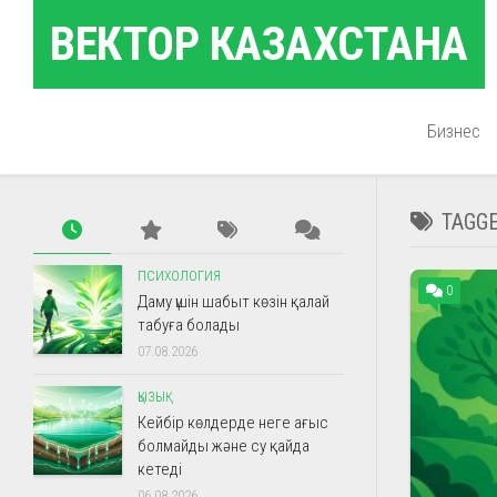
Skip
ВЕКТОР КАЗАХСТАНА
to
content
Бизнес
TAGG
ПСИХОЛОГИЯ
0
Даму үшін шабыт көзін қалай
табуға болады
07.08.2026
ҚЫЗЫҚ
Кейбір көлдерде неге ағыс
болмайды және су қайда
кетеді
06.08.2026