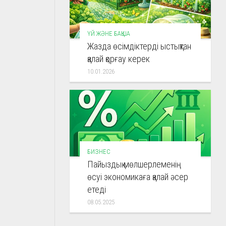
ҮЙ ЖӘНЕ БАҚША
Жазда өсімдіктерді ыстықтан
қалай қорғау керек
10.01.2026
БИЗНЕС
Пайыздық мөлшерлеменің
өсуі экономикаға қалай әсер
етеді
08.05.2025