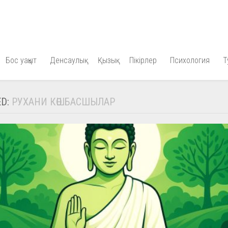
Бос уақыт
Денсаулық
Қызық
Пікірлер
Психология
Т
ED:
РУХАНИ КӨШБАСШЫЛАР