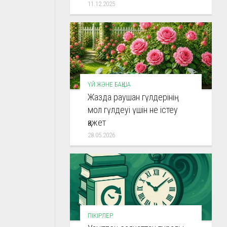
11.12.2025
ҮЙ ЖӘНЕ БАҚША
Жазда раушан гүлдерінің
мол гүлдеуі үшін не істеу
қажет
28.05.2026
ПІКІРЛЕР