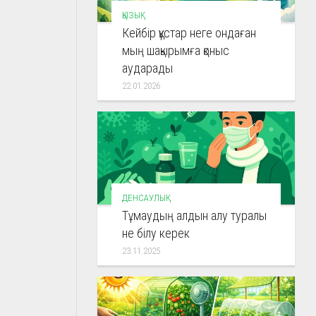
ҚЫЗЫҚ
Кейбір құстар неге ондаған
мың шақырымға қоныс
аударады
22.01.2026
ДЕНСАУЛЫҚ
Тұмаудың алдын алу туралы
не білу керек
23.11.2025