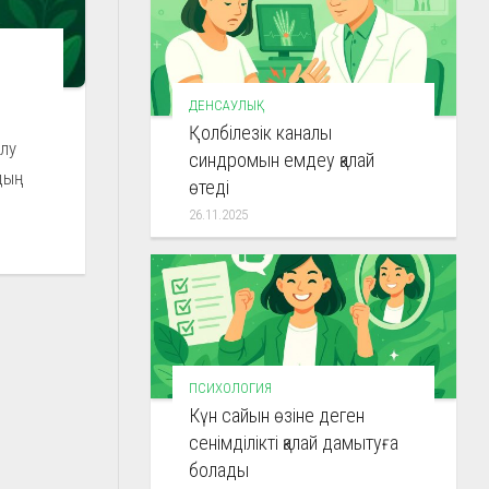
ДЕНСАУЛЫҚ
Қолбілезік каналы
алу
синдромын емдеу қалай
ың
өтеді
26.11.2025
ПСИХОЛОГИЯ
Күн сайын өзіне деген
сенімділікті қалай дамытуға
болады