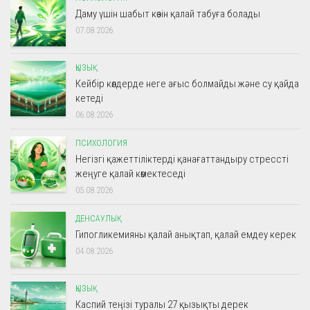
Даму үшін шабыт көзін қалай табуға болады
07.08.2026
ҚЫЗЫҚ
Кейбір көлдерде неге ағыс болмайды және су қайда
кетеді
06.08.2026
ПСИХОЛОГИЯ
Негізгі қажеттіліктерді қанағаттандыру стрессті
жеңуге қалай көмектеседі
05.08.2026
ДЕНСАУЛЫҚ
Гипогликемияны қалай анықтап, қалай емдеу керек
04.08.2026
ҚЫЗЫҚ
Каспий теңізі туралы 27 қызықты дерек