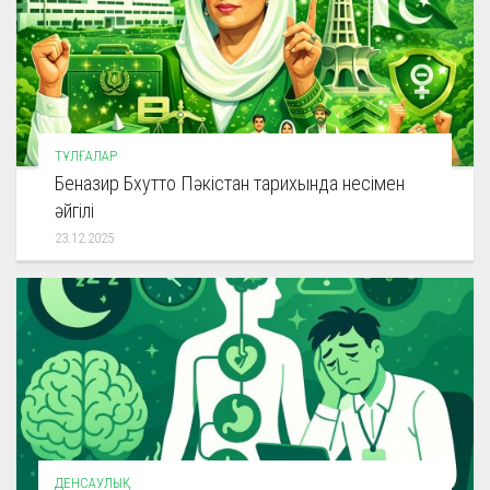
ТҰЛҒАЛАР
Беназир Бхутто Пәкістан тарихында несімен
әйгілі
23.12.2025
ДЕНСАУЛЫҚ