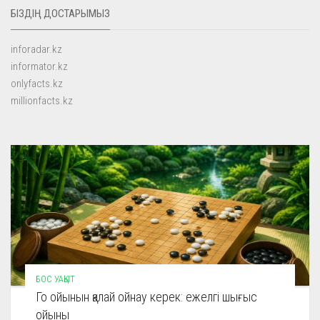
БІЗДІҢ ДОСТАРЫМЫЗ
inforadar.kz
informator.kz
onlyfacts.kz
millionfacts.kz
БОС УАҚЫТ
Го ойынын қалай ойнау керек: ежелгі шығыс
ойыны