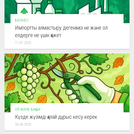
БИЗНЕС
Импортты алмастыру дегеніміз не және ол
елдерге не үшін қажет
11.07.2025
ҮЙ ЖӘНЕ БАҚША
Күзде жүзімді қалай дұрыс кесу керек
26.06.2025