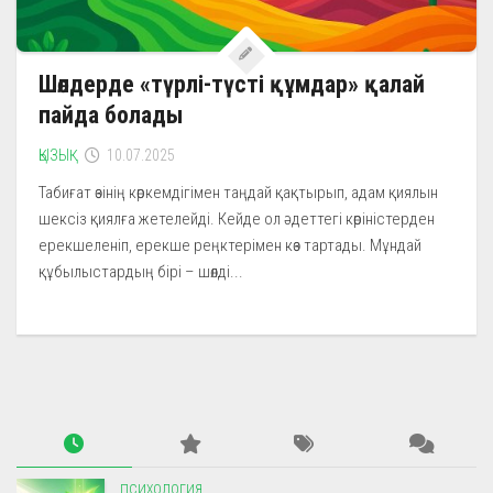
Шөлдерде «түрлі-түсті құмдар» қалай
пайда болады
ҚЫЗЫҚ
10.07.2025
Табиғат өзінің көркемдігімен таңдай қақтырып, адам қиялын
шексіз қиялға жетелейді. Кейде ол әдеттегі көріністерден
ерекшеленіп, ерекше реңктерімен көз тартады. Мұндай
құбылыстардың бірі – шөлді...
ПСИХОЛОГИЯ