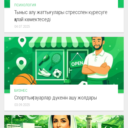
ПСИХОЛОГИЯ
Тыныс алу жаттығулары стресспен күресуге
қалай көмектеседі
04.07.2025
БИЗНЕС
Спорттық тауарлар дүкенін ашу жолдары
03.09.2025