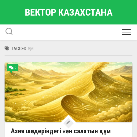
Skip
ВЕКТОР КАЗАХСТАНА
to
content
TAGGED:
ҚҰМ
0
Азия шөлдеріндегі «ән салатын құм