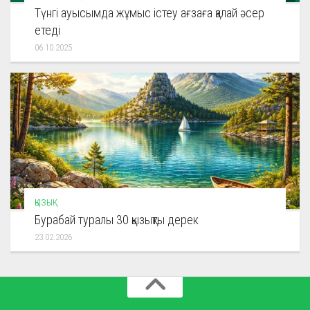
Түнгі ауысымда жұмыс істеу ағзаға қалай әсер
етеді
06.10.2025
ҚЫЗЫҚ
Бурабай туралы 30 қызықты дерек
23.02.2026