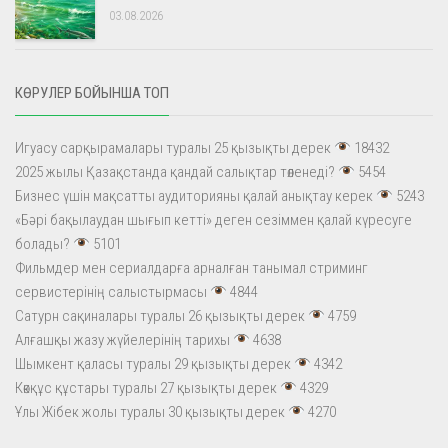
03.08.2026
КӨРУЛЕР БОЙЫНША ТОП
Игуасу сарқырамалары туралы 25 қызықты дерек
18432
2025 жылы Қазақстанда қандай салықтар төленеді?
5454
Бизнес үшін мақсатты аудиторияны қалай анықтау керек
5243
«Бәрі бақылаудан шығып кетті» деген сезіммен қалай күресуге
болады?
5101
Фильмдер мен сериалдарға арналған танымал стриминг
сервистерінің салыстырмасы
4844
Сатурн сақиналары туралы 26 қызықты дерек
4759
Алғашқы жазу жүйелерінің тарихы
4638
Шымкент қаласы туралы 29 қызықты дерек
4342
Көкқұс құстары туралы 27 қызықты дерек
4329
Ұлы Жібек жолы туралы 30 қызықты дерек
4270