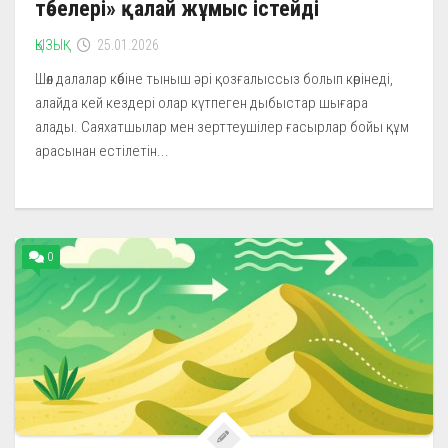
төбелері» қалай жұмыс істейді
ҚЫЗЫҚ
25.01.2026
Шөл далалар көбіне тыныш әрі қозғалыссыз болып көрінеді,
алайда кей кездері олар күтпеген дыбыстар шығара
алады. Саяхатшылар мен зерттеушілер ғасырлар бойы құм
арасынан естілетін...
0