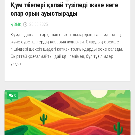
Құм төбелері қалай түзіледі және неге
олар орын ауыстырады
ҚЫЗЫҚ
30.09.2025
Құмды дюналар әрқашан саяхатшылардың, ғалымдардың
және суретшілердің назарын аударған. Олардың ерекше
пішіндері шексіз шөлдегі қатқан толқындарды еске салады.
Сырттай қозғалмайтындай көрінгенімен, бұл түзілімдер
уақыт...
0