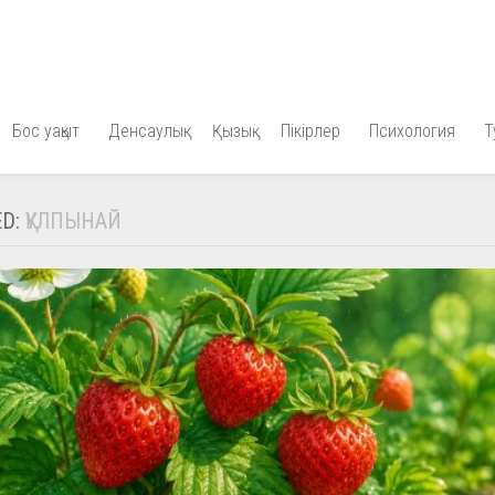
Бос уақыт
Денсаулық
Қызық
Пікірлер
Психология
Т
ED:
ҚҰЛПЫНАЙ