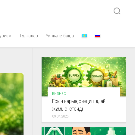
уризм
Тұлғалар
Үй және бақша
БИЗНЕС
Еркін нарық принципі қалай
жұмыс істейді
09.04.2026