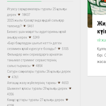
Игуасу сарқырамалары туралы 25 қызықты
дерек
18437
2025 жылы Қазақстанда қандай салықтар
Жид
төленеді?
5461
күт
Бизнес үшін мақсатты аудиторияны қалай
анықтау керек
5249
ҮЙ ЖӘ
«Бәрі бақылаудан шығып кетті» деген
Құлпы
сезіммен қалай күресуге болады?
5105
Фильмдер мен сериалдарға арналған
бірі.
танымал стриминг сервистерінің
жасал
салыстырмасы
4854
Сатурн сақиналары туралы 26 қызықты дерек
4761
Алғашқы жазу жүйелерінің тарихы
4653
Шымкент қаласы туралы 29 қызықты дерек
4356
Көкқұс құстары туралы 27 қызықты дерек
4338