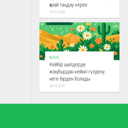
қалай таңдау керек
19.02.2026
ҚЫЗЫҚ
Кейбір шөлдерде
жаңбырдан кейінгі гүлдену
неге бірден болады
09.10.2025