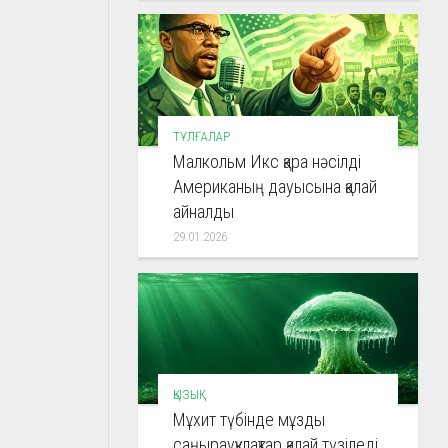
ТҰЛҒАЛАР
Малкольм Икс қара нәсілді
Американың дауысына қалай
айналды
29.01.2026
ҚЫЗЫҚ
Мұхит түбінде мұзды
саңырауқұлақтар қалай түзіледі