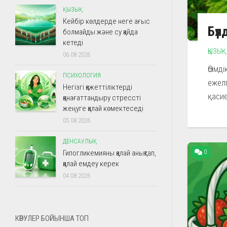
ҚЫЗЫҚ
Кейбір көлдерде неге ағыс
Бүл
болмайды және су қайда
кетеді
ҚЫЗЫҚ
06.08.2026
Өсімд
ПСИХОЛОГИЯ
ежелг
Негізгі қажеттіліктерді
қасие
қанағаттандыру стрессті
жеңуге қалай көмектеседі
05.08.2026
ДЕНСАУЛЫҚ
0
Гипогликемияны қалай анықтап,
қалай емдеу керек
04.08.2026
КӨРУЛЕР БОЙЫНША ТОП