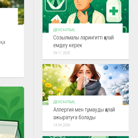
ДЕНСАУЛЫҚ
Созылмалы ларингитті қалай
тқа
емдеу керек
09.11.2025
ДЕНСАУЛЫҚ
Аллергия мен тұмауды қалай
ажыратуға болады
14.04.2026