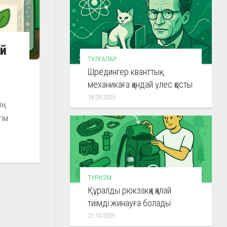
ай
ТҰЛҒАЛАР
Шрёдингер кванттық
механикаға қандай үлес қосты
18.05.2025
ің
тім
ТУРИЗМ
Құралды рюкзакқа қалай
тиімді жинауға болады
21.10.2025