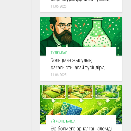
11.06.2026
ТҰЛҒАЛАР
Больцман жылулық
қозғалысты қалай түсіндірді
11.06.2025
ҮЙ ЖӘНЕ БАҚША
Әр бөлмеге арналған кілемді