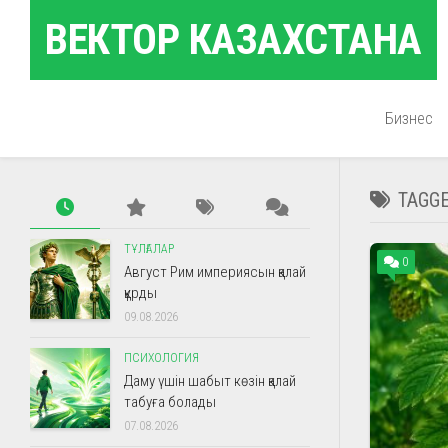
Skip
ВЕКТОР КАЗАХСТАНА
to
content
Бизнес
TAGG
ТҰЛҒАЛАР
0
Август Рим империясын қалай
құрды
09.08.2026
ПСИХОЛОГИЯ
Даму үшін шабыт көзін қалай
табуға болады
07.08.2026