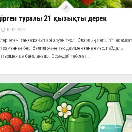
дірген туралы 21 қызықты дерек
07.07.2026
іктер әлемі таңғажайып әрі алуан түрлі. Олардың көпшілігі адамза
і заманнан бері белгілі және тек дәмімен ғана емес, пайдалы
ттерімен де бағаланады. Осындай табиғат...