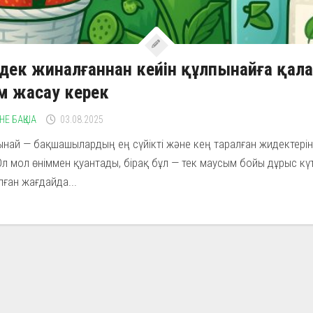
ек жиналғаннан кейін құлпынайға қал
ім жасау керек
НЕ БАҚША
03.08.2025
най — бақшашылардың ең сүйікті және кең таралған жидектерін
 Ол мол өніммен қуантады, бірақ бұл — тек маусым бойы дұрыс кү
ған жағдайда...