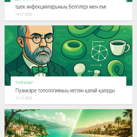
Ішек инфекцияларының белгілері мен емі
14.07.2025
ТҰЛҒАЛАР
Пуанкаре топологияның негізін қалай қалады
12.12.2025