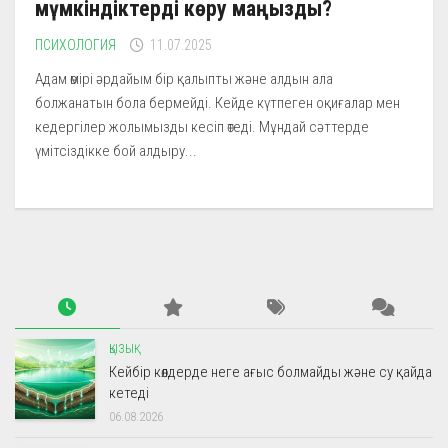
мүмкіндіктерді көру маңызды?
ПСИХОЛОГИЯ
11.07.2025
Адам өмірі әрдайым бір қалыпты және алдын ала
болжанатын бола бермейді. Кейде күтпеген оқиғалар мен
кедергілер жолымызды кесіп өтеді. Мұндай сәттерде
үмітсіздікке бой алдыру...
ҚЫЗЫҚ
Кейбір көлдерде неге ағыс болмайды және су қайда
кетеді
06.08.2026