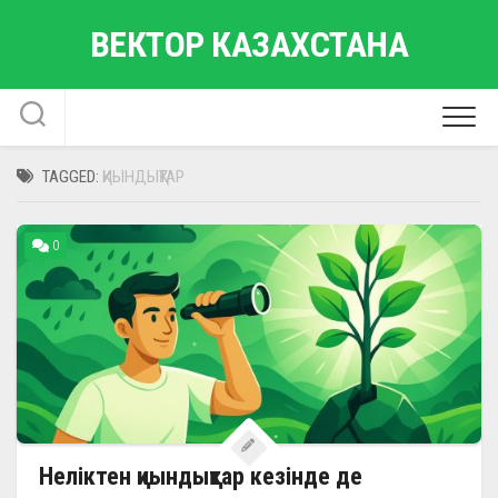
Skip
ВЕКТОР КАЗАХСТАНА
to
content
TAGGED:
ҚИЫНДЫҚТАР
0
Неліктен қиындықтар кезінде де