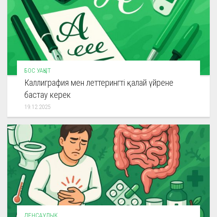
БОС УАҚЫТ
Каллиграфия мен леттерингті қалай үйрене
бастау керек
19.12.2025
ДЕНСАУЛЫҚ