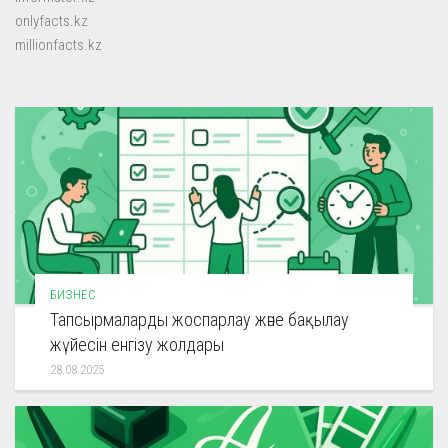
onlyfacts.kz
millionfacts.kz
БИЗНЕС
Тапсырмаларды жоспарлау және бақылау
жүйесін енгізу жолдары
28.08.2025