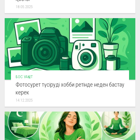
18.05.2025
БОС УАҚЫТ
Фотосурет түсіруді хобби ретінде неден бастау
керек
14.12.2025