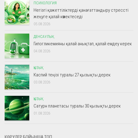
ПСИХОЛОГИЯ
Негізгі қажеттіліктерді қанағаттандыру стрессті
жеңуге қалай көмектеседі
05.08.2026
ДЕНСАУЛЫҚ
Гипогликемияны қалай анықтап, қалай емдеу керек
04.08.2026
ҚЫЗЫҚ
Каспий теңізі туралы 27 қызықты дерек
03.08.2026
ҚЫЗЫҚ
Сатурн планетасы туралы 30 қызықты дерек
01.08.2026
КӨРУЛЕР БОЙЫНША ТОП