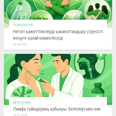
ПСИХОЛОГИЯ
Негізгі қажеттіліктерді қанағаттандыру стрессті
жеңуге қалай көмектеседі
05.08.2026
ДЕНСАУЛЫҚ
Лимфа түйіндерінің қабынуы: белгілері мен емі
18.12.2025