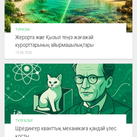
ТУРИЗМ
Жерорта және Қызыл теңіз жағажай
курорттарының айырмашылықтары
19.06.2026
ТҰЛҒАЛАР
Шрёдингер кванттық механикаға қандай үлес
қосты