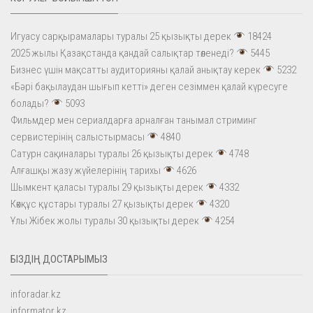
Игуасу сарқырамалары туралы 25 қызықты дерек
18424
2025 жылы Қазақстанда қандай салықтар төленеді?
5445
Бизнес үшін мақсатты аудиторияны қалай анықтау керек
5232
«Бәрі бақылаудан шығып кетті» деген сезіммен қалай күресуге
болады?
5093
Фильмдер мен сериалдарға арналған танымал стриминг
сервистерінің салыстырмасы
4840
Сатурн сақиналары туралы 26 қызықты дерек
4748
Алғашқы жазу жүйелерінің тарихы
4626
Шымкент қаласы туралы 29 қызықты дерек
4332
Көкқұс құстары туралы 27 қызықты дерек
4320
Ұлы Жібек жолы туралы 30 қызықты дерек
4254
БІЗДІҢ ДОСТАРЫМЫЗ
inforadar.kz
informator.kz