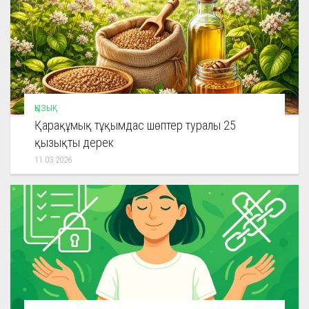
ҚЫЗЫҚ
Қарақұмық тұқымдас шөптер туралы 25
қызықты дерек
11.03.2026