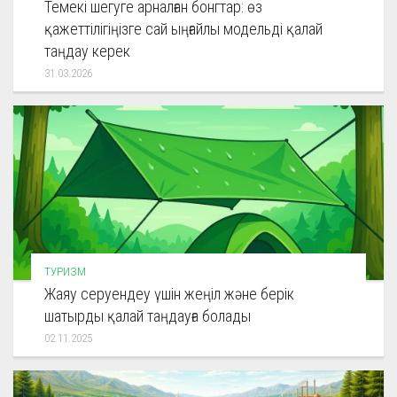
Темекі шегуге арналған бонгтар: өз
қажеттілігіңізге сай ыңғайлы модельді қалай
таңдау керек
31.03.2026
ТУРИЗМ
Жаяу серуендеу үшін жеңіл және берік
шатырды қалай таңдауға болады
02.11.2025