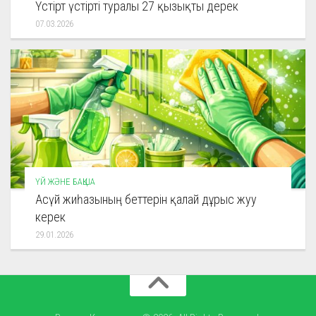
Үстірт үстірті туралы 27 қызықты дерек
07.03.2026
ҮЙ ЖӘНЕ БАҚША
Асүй жиһазының беттерін қалай дұрыс жуу
керек
29.01.2026