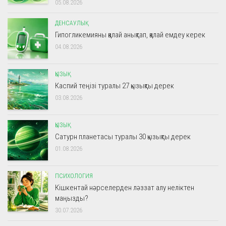
05.08.2026
ДЕНСАУЛЫҚ
Гипогликемияны қалай анықтап, қалай емдеу керек
04.08.2026
ҚЫЗЫҚ
Каспий теңізі туралы 27 қызықты дерек
03.08.2026
ҚЫЗЫҚ
Сатурн планетасы туралы 30 қызықты дерек
01.08.2026
ПСИХОЛОГИЯ
Кішкентай нәрселерден ләззат алу неліктен
маңызды?
30.07.2026