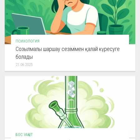
ПСИХОЛОГИЯ
Созылмалы шаршау сезімімен қалай күресуге
болады
21.06.2025
БОС УАҚЫТ