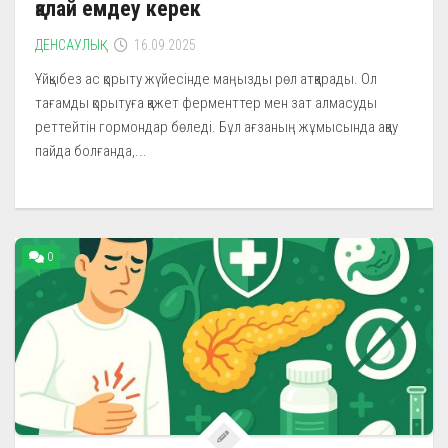
қалай емдеу керек
ДЕНСАУЛЫҚ
16.09.2025
Ұйқыбез ас қорыту жүйесінде маңызды рөл атқарады. Ол
тағамды қорытуға қажет ферменттер мен зат алмасуды
реттейтін гормондар бөледі. Бұл ағзаның жұмысында ақау
пайда болғанда,...
0