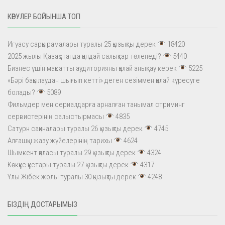
КӨРУЛЕР БОЙЫНША ТОП
Игуасу сарқырамалары туралы 25 қызықты дерек
18420
2025 жылы Қазақстанда қандай салықтар төленеді?
5440
Бизнес үшін мақсатты аудиторияны қалай анықтау керек
5225
«Бәрі бақылаудан шығып кетті» деген сезіммен қалай күресуге
болады?
5089
Фильмдер мен сериалдарға арналған танымал стриминг
сервистерінің салыстырмасы
4835
Сатурн сақиналары туралы 26 қызықты дерек
4745
Алғашқы жазу жүйелерінің тарихы
4624
Шымкент қаласы туралы 29 қызықты дерек
4324
Көкқұс құстары туралы 27 қызықты дерек
4317
Ұлы Жібек жолы туралы 30 қызықты дерек
4248
БІЗДІҢ ДОСТАРЫМЫЗ