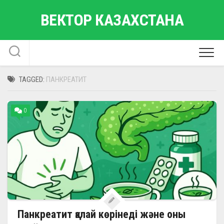
Skip
ВЕКТОР КАЗАХСТАНА
to
content
TAGGED:
ПАНКРЕАТИТ
0
Панкреатит қалай көрінеді және оны