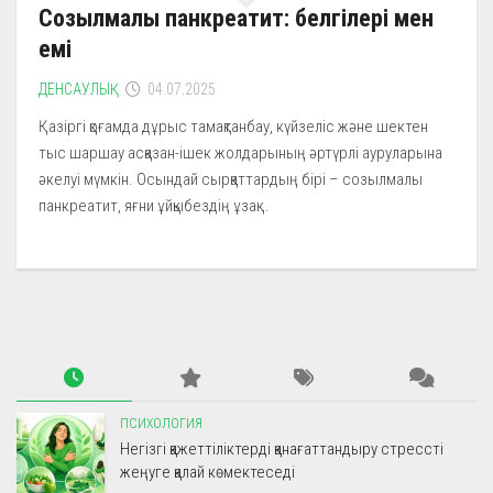
Созылмалы панкреатит: белгілері мен
емі
ДЕНСАУЛЫҚ
04.07.2025
Қазіргі қоғамда дұрыс тамақтанбау, күйзеліс және шектен
тыс шаршау асқазан-ішек жолдарының әртүрлі ауруларына
әкелуі мүмкін. Осындай сырқаттардың бірі – созылмалы
панкреатит, яғни ұйқыбездің ұзақ...
ПСИХОЛОГИЯ
Негізгі қажеттіліктерді қанағаттандыру стрессті
жеңуге қалай көмектеседі