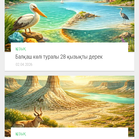
ҚЫЗЫҚ
Балқаш көлі туралы 28 қызықты дерек
02.04.2026
ҚЫЗЫҚ