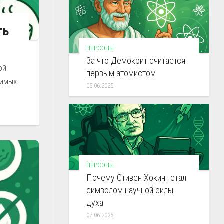
ть
ПЕРСОНЫ
За что Демокрит считается
ой
первым атомистом
димых
05.06.2025
ПЕРСОНЫ
Почему Стивен Хокинг стал
символом научной силы
духа
07.06.2025