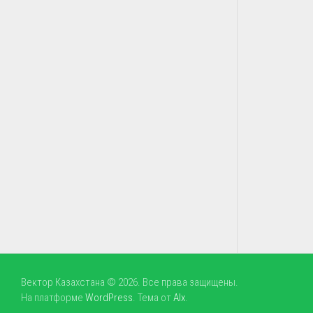
Вектор Казахстана © 2026. Все права защищены.
На платформе
WordPress
. Тема от
Alx
.