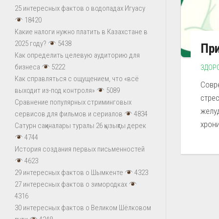
25 интересных фактов о водопадах Игуасу
18420
Какие налоги нужно платить в Казахстане в
2025 году?
5438
При
Как определить целевую аудиторию для
бизнеса
5222
ЗДОР
Как справляться с ощущением, что «всё
Совр
выходит из-под контроля»
5089
стрес
Сравнение популярных стриминговых
желу
сервисов для фильмов и сериалов
4834
хрони
Сатурн сақиналары туралы 26 қызықты дерек
4744
История создания первых письменностей
4623
29 интересных фактов о Шымкенте
4323
27 интересных фактов о зимородках
4316
30 интересных фактов о Великом Шёлковом