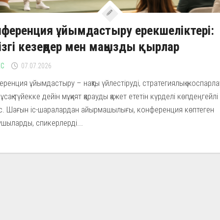
ференция ұйымдастыру ерекшеліктері:
ізгі кезеңдер мен маңызды қырлар
ЕС
07.07.2026
ренция ұйымдастыру – нақты үйлестіруді, стратегиялық жоспарл
ұсақ-түйекке дейін мұқият қарауды қажет ететін күрделі көпдеңгейлі
іс. Шағын іс-шаралардан айырмашылығы, конференция көптеген
ушыларды, спикерлерді...