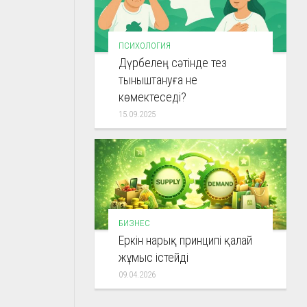
ПСИХОЛОГИЯ
Дүрбелең сәтінде тез
тыныштануға не
көмектеседі?
15.09.2025
БИЗНЕС
Еркін нарық принципі қалай
жұмыс істейді
09.04.2026