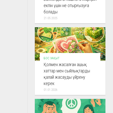
екпін үшін не отырғызуға
болады
21.05.2025
БОС УАҚЫТ
Қолмен жасалған ашық
хаттар мен сыйлықтарды
қалай жасауды үйрену
керек
01.01.2026