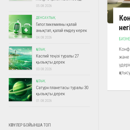
05.08.2026
Кон
ДЕНСАУЛЫҚ
Гипогликемияны қалай
нег
анықтап, қалай емдеу керек
04.08.2026
БИЗН
Конфе
ҚЫЗЫҚ
Каспий теңізі туралы 27
және 
қызықты дерек
үдер
03.08.2026
қатыс
ҚЫЗЫҚ
Сатурн планетасы туралы 30
қызықты дерек
01.08.2026
КӨРУЛЕР БОЙЫНША ТОП