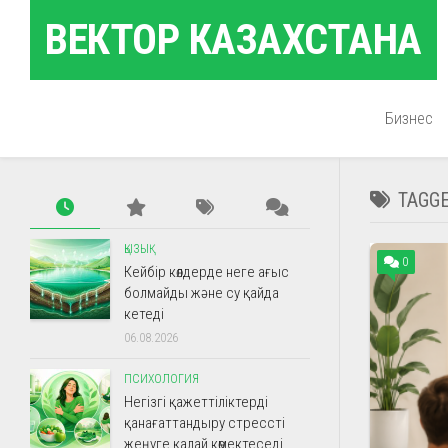
Skip
ВЕКТОР КАЗАХСТАНА
to
content
Бизнес
TAGG
ҚЫЗЫҚ
0
Кейбір көлдерде неге ағыс
болмайды және су қайда
кетеді
06.08.2026
ПСИХОЛОГИЯ
Негізгі қажеттіліктерді
қанағаттандыру стрессті
жеңуге қалай көмектеседі