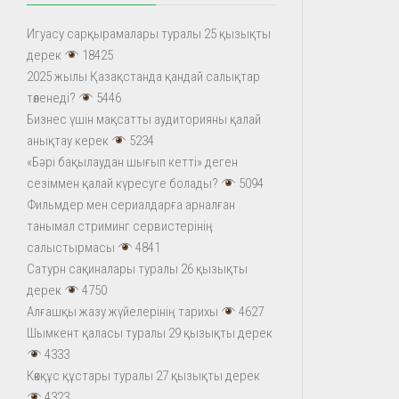
Игуасу сарқырамалары туралы 25 қызықты
дерек
18425
2025 жылы Қазақстанда қандай салықтар
төленеді?
5446
Бизнес үшін мақсатты аудиторияны қалай
анықтау керек
5234
«Бәрі бақылаудан шығып кетті» деген
сезіммен қалай күресуге болады?
5094
Фильмдер мен сериалдарға арналған
танымал стриминг сервистерінің
салыстырмасы
4841
Сатурн сақиналары туралы 26 қызықты
дерек
4750
Алғашқы жазу жүйелерінің тарихы
4627
Шымкент қаласы туралы 29 қызықты дерек
4333
Көкқұс құстары туралы 27 қызықты дерек
4323