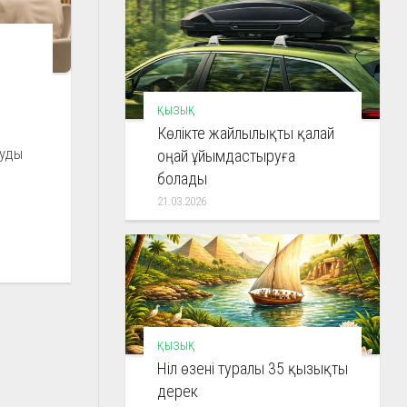
ҚЫЗЫҚ
Көлікте жайлылықты қалай
ауды
оңай ұйымдастыруға
болады
21.03.2026
ҚЫЗЫҚ
Ніл өзені туралы 35 қызықты
дерек