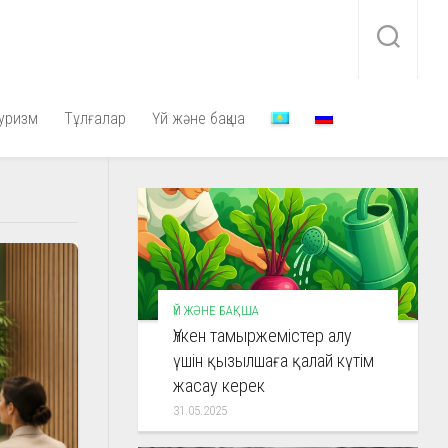
уризм
Тұлғалар
Үй және бақша
ҮЙ ЖӘНЕ БАҚША
Үлкен тамыржемістер алу
үшін қызылшаға қалай күтім
жасау керек
31.05.2025