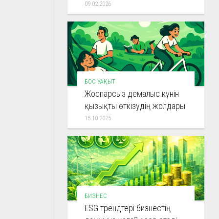
09.02.2026
БОС УАҚЫТ
Жоспарсыз демалыс күнін
қызықты өткізудің жолдары
15.10.2025
БИЗНЕС
ESG трендтері бизнестің