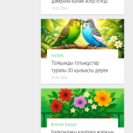
дамуына қалай әсер етеді
18.01.2026
ҚЫЗЫҚ
Толқынды тотықұстар
туралы 30 қызықты дерек
02.03.2026
ҮЙ ЖӘНЕ БАҚША
Балкондағы кашпоға жарқын