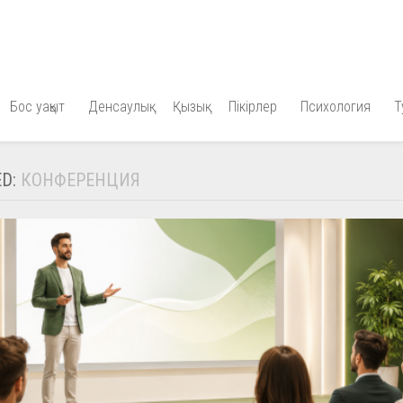
Бос уақыт
Денсаулық
Қызық
Пікірлер
Психология
Т
ED:
КОНФЕРЕНЦИЯ