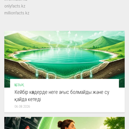
onlyfacts.kz
millionfacts.kz
ҚЫЗЫҚ
Кейбір көлдерде неге ағыс болмайды және су
қайда кетеді
06.08.2026