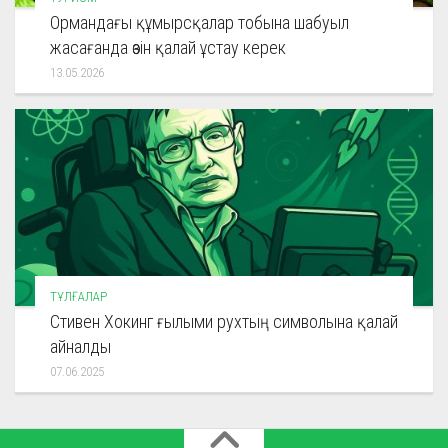
Ормандағы құмырсқалар тобына шабуыл
жасағанда өзін қалай ұстау керек
13.05.2026
ТҰЛҒАЛАР
Стивен Хокинг ғылыми рухтың символына қалай
айналды
07.06.2025