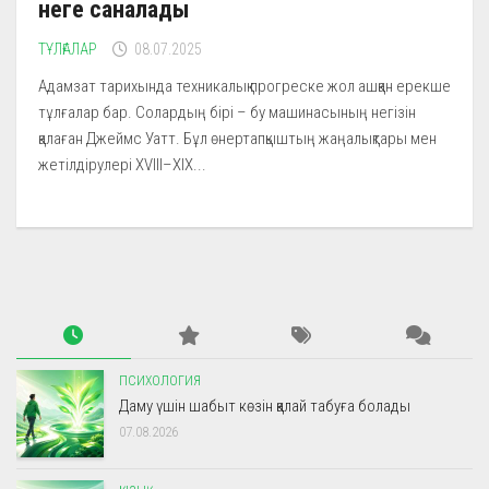
неге саналады
ТҰЛҒАЛАР
08.07.2025
Адамзат тарихында техникалық прогреске жол ашқан ерекше
тұлғалар бар. Солардың бірі – бу машинасының негізін
қалаған Джеймс Уатт. Бұл өнертапқыштың жаңалықтары мен
жетілдірулері XVIII–XIX...
ПСИХОЛОГИЯ
Даму үшін шабыт көзін қалай табуға болады
07.08.2026