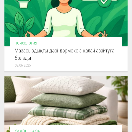
ПСИХОЛОГИЯ
Мазасыздықты дәрі-дәрмексіз қалай азайтуға
болады
02.06.2025
ҮЙ ЖӘНЕ БАҚША