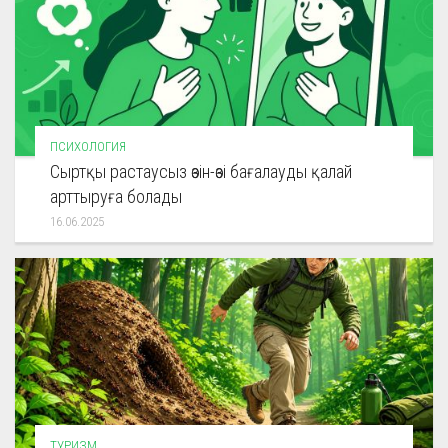
ПСИХОЛОГИЯ
Сыртқы растаусыз өзін-өзі бағалауды қалай
арттыруға болады
16.06.2025
ТУРИЗМ