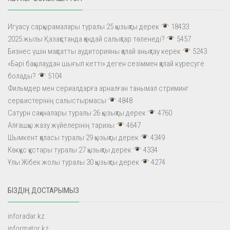
Игуасу сарқырамалары туралы 25 қызықты дерек
18433
2025 жылы Қазақстанда қандай салықтар төленеді?
5457
Бизнес үшін мақсатты аудиторияны қалай анықтау керек
5243
«Бәрі бақылаудан шығып кетті» деген сезіммен қалай күресуге
болады?
5104
Фильмдер мен сериалдарға арналған танымал стриминг
сервистерінің салыстырмасы
4848
Сатурн сақиналары туралы 26 қызықты дерек
4760
Алғашқы жазу жүйелерінің тарихы
4647
Шымкент қаласы туралы 29 қызықты дерек
4349
Көкқұс құстары туралы 27 қызықты дерек
4334
Ұлы Жібек жолы туралы 30 қызықты дерек
4274
БІЗДІҢ ДОСТАРЫМЫЗ
inforadar.kz
informator.kz