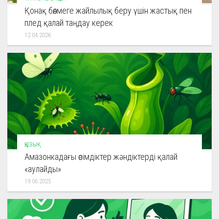
Қонақ бөлмеге жайлылық беру үшін жастық пен
плед қалай таңдау керек
12.04.2026
ҚЫЗЫҚ
Амазонкадағы өсімдіктер жәндіктерді қалай
«аулайды»
19.06.2025