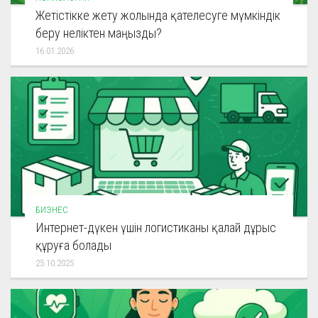
Жетістікке жету жолында қателесуге мүмкіндік
беру неліктен маңызды?
16.01.2026
БИЗНЕС
Интернет-дүкен үшін логистиканы қалай дұрыс
құруға болады
25.10.2025