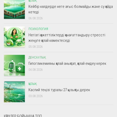
ҚЫЗЫҚ
Кейбір көлдерде неге ағыс болмайды және су қайда
кетеді
06.08.2026
ПСИХОЛОГИЯ
Негізгі қажеттіліктерді қанағаттандыру стрессті
жеңуге қалай көмектеседі
05.08.2026
ДЕНСАУЛЫҚ
Гипогликемияны қалай анықтап, қалай емдеу керек
04.08.2026
ҚЫЗЫҚ
Каспий теңізі туралы 27 қызықты дерек
03.08.2026
КӨРУЛЕР БОЙЫНША ТОП