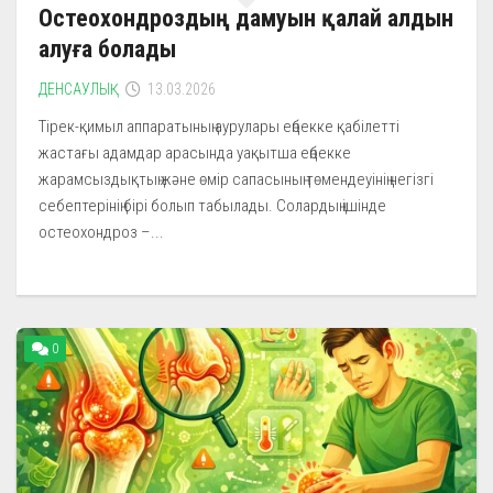
Остеохондроздың дамуын қалай алдын
алуға болады
ДЕНСАУЛЫҚ
13.03.2026
Тірек-қимыл аппаратының аурулары еңбекке қабілетті
жастағы адамдар арасында уақытша еңбекке
жарамсыздықтың және өмір сапасының төмендеуінің негізгі
себептерінің бірі болып табылады. Солардың ішінде
остеохондроз –...
0