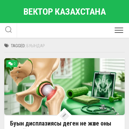
Skip
ВЕКТОР КАЗАХСТАНА
to
content
TAGGED:
БУЫНДАР
0
Буын дисплазиясы деген не және оны