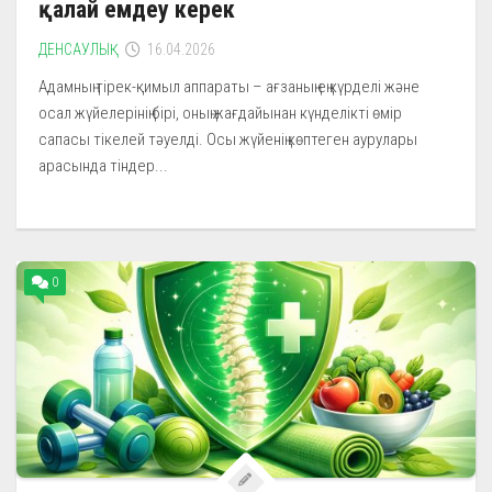
қалай емдеу керек
ДЕНСАУЛЫҚ
16.04.2026
Адамның тірек-қимыл аппараты – ағзаның ең күрделі және
осал жүйелерінің бірі, оның жағдайынан күнделікті өмір
сапасы тікелей тәуелді. Осы жүйенің көптеген аурулары
арасында тіндер...
0