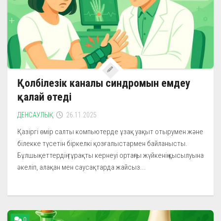
Қолбілезік каналы синдромын емдеу
қалай өтеді
ДЕНСАУЛЫҚ
26.11.2025
Қазіргі өмір салты компьютерде ұзақ уақыт отырумен және
білекке түсетін біркелкі қозғалыстармен байланысты.
Бұлшықеттердің тұрақты кернеуі ортаңғы жүйкенің қысылуына
әкеліп, алақан мен саусақтарда жайсыз...
0