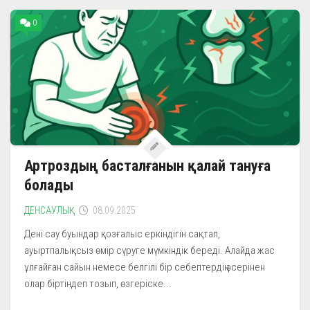
0
Артроздың басталғанын қалай тануға
болады
ДЕНСАУЛЫҚ
08.09.2025
Дені сау буындар қозғалыс еркіндігін сақтап,
ауыртпалықсыз өмір сүруге мүмкіндік береді. Алайда жас
ұлғайған сайын немесе белгілі бір себептердің әсерінен
олар біртіндеп тозып, өзгеріске...