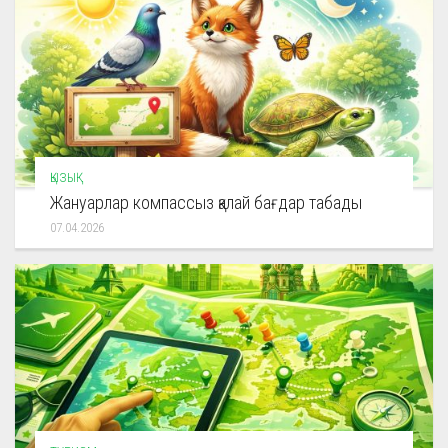
ҚЫЗЫҚ
Жануарлар компассыз қалай бағдар табады
07.04.2026