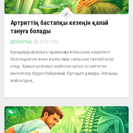
Артриттің бастапқы кезеңін қалай
тануға болады
ДЕНСАУЛЫҚ
09.02.2026
Буындардың саулығы адамның қозғалысына, күнделікті
белсенділігіне және жалпы өмір сапасына тікелей әсер
етеді. Қимыл-қозғалыс жүйесіне қатысты көптеген
мәселелер бірден байқалмай, біртіндеп дамиды. Алғашқы
жайсыздық...
0