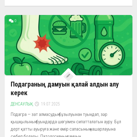
0
Подаграның дамуын қалай алдын алу
керек
ДЕНСАУЛЫҚ
19.07.2025
Подагра — зат алмасудың бұзылуынан туындап, зәр
қышқылының буындарда шөгуімен сипатталатын ауру. Бұл
дерт қатты ауыруға және өмір сапасының нашарлауына
себеп болады. Патологияның дамуын...