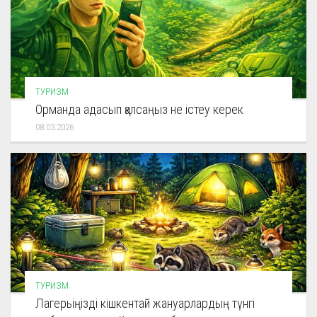
ТУРИЗМ
Орманда адасып қалсаңыз не істеу керек
08.03.2026
ТУРИЗМ
Лагерьіңізді кішкентай жануарлардың түнгі