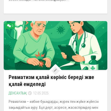
0
Ревматизм қалай көрініс береді және
қалай емделеді
ДЕНСАУЛЫҚ
12.05.2025
Ревматизм – көбіне буындарды, жүрек пен жүйке жүйесін
зақымдайтын ауру. Бұл дерт, әсіресе, жасөспірімдер мен