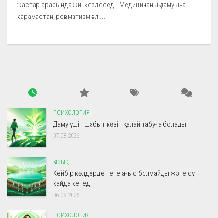
жастар арасында жиі кездеседі. Медицинаның дамуына
қарамастан, ревматизм әлі...
ПСИХОЛОГИЯ
Даму үшін шабыт көзін қалай табуға болады
07.08.2026
ҚЫЗЫҚ
Кейбір көлдерде неге ағыс болмайды және су
қайда кетеді
06.08.2026
ПСИХОЛОГИЯ