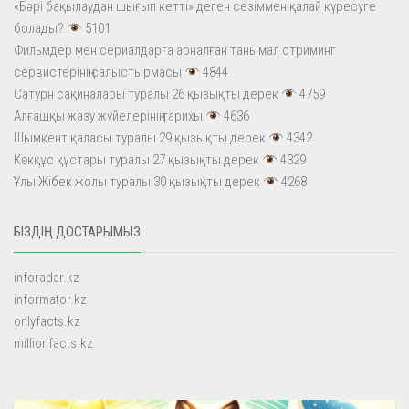
«Бәрі бақылаудан шығып кетті» деген сезіммен қалай күресуге
болады?
5101
Фильмдер мен сериалдарға арналған танымал стриминг
сервистерінің салыстырмасы
4844
Сатурн сақиналары туралы 26 қызықты дерек
4759
Алғашқы жазу жүйелерінің тарихы
4636
Шымкент қаласы туралы 29 қызықты дерек
4342
Көкқұс құстары туралы 27 қызықты дерек
4329
Ұлы Жібек жолы туралы 30 қызықты дерек
4268
БІЗДІҢ ДОСТАРЫМЫЗ
inforadar.kz
informator.kz
onlyfacts.kz
millionfacts.kz