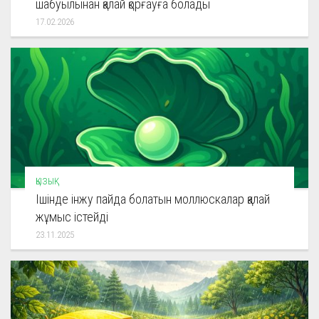
шабуылынан қалай қорғауға болады
17.02.2026
ҚЫЗЫҚ
Ішінде інжу пайда болатын моллюскалар қалай
жұмыс істейді
23.11.2025