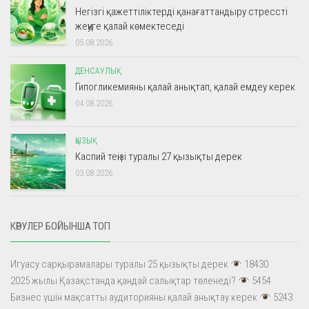
Негізгі қажеттіліктерді қанағаттандыру стрессті
жеңуге қалай көмектеседі
05.08.2026
ДЕНСАУЛЫҚ
Гипогликемияны қалай анықтап, қалай емдеу керек
04.08.2026
ҚЫЗЫҚ
Каспий теңізі туралы 27 қызықты дерек
03.08.2026
КӨРУЛЕР БОЙЫНША ТОП
Игуасу сарқырамалары туралы 25 қызықты дерек
18430
2025 жылы Қазақстанда қандай салықтар төленеді?
5454
Бизнес үшін мақсатты аудиторияны қалай анықтау керек
5243