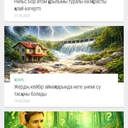
Нильс Бор атом құрылымы туралы көзқарасты
қалай өзгертті
27.10.2025
ҚЫЗЫҚ
Жердің кейбір аймақтарында неге үнемі су
тасқыны болады
19.03.2026