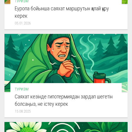
ТУРИЗМ
Еуропа бойынша саяхат маршрутын қалай құру
керек
05.01.2026
ТУРИЗМ
Саяхат кезінде гипотермиядан зардап шегетін
болсаңыз, не істеу керек
15.08.2025