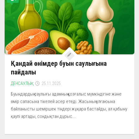
Қандай өнімдер буын саулығына
пайдалы
ДЕНСАУЛЫҚ
25.11.2025
Буындардың саулығы адамның қозғалыс мүмкіндігіне және
өмір сапасына тікелей әсер етеді. Жасының ұлғаюына
байланысты шеміршек тіндері жұқара бастайды, ал қабыну
қаупі артады, сондықтан дұрыс...