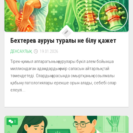
Бехтерев ауруы туралы не білу қажет
ДЕНСАУЛЫҚ
19.01.2026
Тірек-қимыл аппаратының аурулары бүкіл әлем бойынша
миллиондаған адамдардың өмір сапасын айтарлықтай
төмендетеді. Олардың арасында омыртқаның созылмалы
қабыну патологиялары ерекше орын алады, себебі олар
елеулі...
0