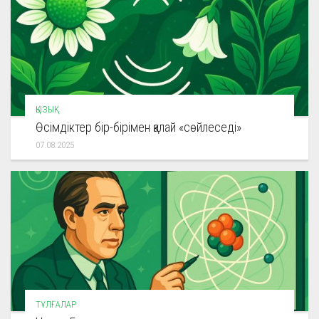
ҚЫЗЫҚ
Өсімдіктер бір-бірімен қалай «сөйлеседі»
07.08.2025
ТҰЛҒАЛАР